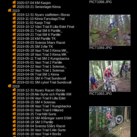
PICT1056.JPG
2020-07-04 KM Kasjon
2020-03-21 Seniorlaget Kinna
2019
2019-12-31 Nyars staffetten i Boras
2019-11-10 Kinna FarsdagsTrial
2019-11-02 Kasjo Trial
2019-10-12 Väst Trial 8 Lilla-Edet Final
2019-09-21 Trial SM 6 Partille_
2019-09-21 Trial SM 6 Partille
2019-08-10 KM Partille TK
2019-08-03 Sviesta 54ars Racet
2019-05-25 SM 3 Ale TK
PICT1059.JPG
2019-05-18 Vast Trial 3 Kinna MK_
2019-05-18 Vast Trial 3 Kinna MK
2019-05-11 Trial SM 2 Kungsbacka
2019-05-01 Vast Trial 2 Partille
2019-04-22 Vast Trial 1 Sotenas_
2019-04-22 Vast Trial 1 Sotenas
2019-04-06 Trial SM 1 Kinna
2019-02-01 SM X-Trial Sundsvall
2019-02-01 SM cykel Trial Sundsvall
2018
2018-12-31 Nyars Racet i Boras
PICT1063.JPG
2018-10-28 Ale-Surte och Partille KM
2018-10-06 Vast Trial 8 Lilla Edet
2018-09-15 SM 4 Sotenas
2018-09-08 Vast Trial 7 Kungsbacka
2018-09-01 Vast Trial 6 Hillared
2018-08-25 Trial NM Surte
2018-08-19 SM 40åringar samt DSM
2018-08-18 SM 3 Partille
2018-08-04 Sviesta 53års Racet
2018-06-30 Vast Trial 5 Ale-Surte
2018-06-10 Vast Trial 4 Borås