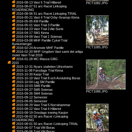
2016-08-13 Vast 5 Trial Hillared
PICT1082.JPG
2016-08-07 51 ars Racet Linkoping
ROADRACING
2016-08-06 51 ars Racet Linkoping TRIAL
2016-05-21 Vast 4 Trial Orby-Svansjo Kinna
2016-05-05 KM Partille
2016-05-01 Vast Trial 3 Partille
2016-04-23 Vast Trial 2 Ale-Surte
2016-04-17 SM1 Kinna
2016-04-09 Vast Trial 1 Sotenas
2016-03-08 MHF Partille Cykel Trial
Bunkerberget
PICT1085.JPG
2016-02-24 Arsmote MHF Partille
2016-02-20 MHF-Ungdom Vast samt det arliga
motet Vast-Trial 2016
2016-01-28 MC-Massa GBG
2015
2015-12-31 Nyars stafetten Ulricehamn
2015-11-08 Farsdags Trial Kinna
2015-10-30 Kasjo Trial
2015-10-10 Vast Trial 8 och Avslutning Boras
2015-10-04 Lag SM Partille
2015-10-03 SM6 Partille
2015-09-27 SM5 Sotenas
PICT1088.JPG
2015-09-26 SM4 Sotenas
2015-09-12 Semester
2015-09-05 Semester
2015-08-29 Vast Trial 5 Norrahammar
2015-08-22 Vast Trial 4 Hillared
2015-08-19 Onsdags traning Kasjon
2015-08-02 50 ars Racet i Linkoping
ROADRACING
2015-08-01 50 ars Racet i Linkoping TRIAL
2015-06-07 Trial VM Boras
2015-06-06 Trial VM Boras