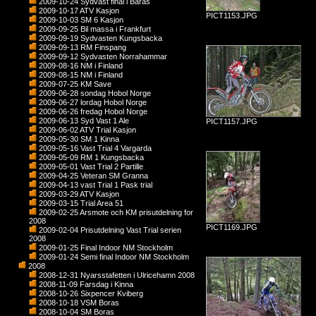
2009-10-24 Sydvast final i Baras
2009-10-17 ATV Kasjon
PICT1153.JPG
2009-10-03 SM 6 Kasjon
2009-09-25 Bil massa i Frankfurt
2009-09-19 Sydvasten Kungsbacka
2009-09-13 RM Finspang
2009-09-12 Sydvasten Norrahammar
2009-08-16 NM i Finland
2009-08-15 NM i Finland
2009-07-25 KM Save
2009-06-28 sondag Hobol Norge
2009-06-27 lordag Hobol Norge
2009-06-26 fredag Hobol Norge
2009-06-13 Syd Vast 1 Ale
PICT1157.JPG
2009-06-02 ATV Trial Kasjon
2009-05-30 SM 1 Kinna
2009-05-16 Vast Trial 4 Vargarda
2009-05-09 RM 1 Kungsbacka
2009-05-01 Vast Trial 2 Partille
2009-04-25 Veteran SM Granna
2009-04-13 vast Trial 1 Pask trial
2009-03-29 ATV Kasjon
2009-03-15 Trial Area 51
2009-02-25 Arsmote och KM prisutdelning for
2008
PICT1169.JPG
2009-02-04 Prisutdelning Vast Trial serien
2008
2009-01-25 Final Indoor NM Stockholm
2009-01-24 Semi final Indoor NM Stockholm
2008
2008-12-31 Nyarsstafetten i Ulricehamn 2008
2008-11-09 Farsdag i Kinna
2008-10-26 Sixpencer Kviberg
2008-10-18 VSM Boras
2008-10-04 SM Boras