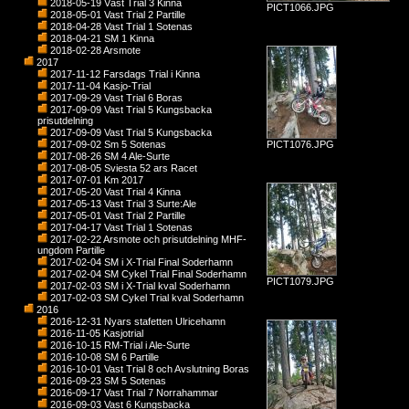
2018-05-19 Väst Trial 3 Kinna
PICT1066.JPG
2018-05-01 Vast Trial 2 Partille
2018-04-28 Vast Trial 1 Sotenas
2018-04-21 SM 1 Kinna
2018-02-28 Arsmote
2017
2017-11-12 Farsdags Trial i Kinna
2017-11-04 Kasjo-Trial
2017-09-29 Vast Trial 6 Boras
2017-09-09 Vast Trial 5 Kungsbacka
prisutdelning
2017-09-09 Vast Trial 5 Kungsbacka
2017-09-02 Sm 5 Sotenas
PICT1076.JPG
2017-08-26 SM 4 Ale-Surte
2017-08-05 Sviesta 52 ars Racet
2017-07-01 Km 2017
2017-05-20 Vast Trial 4 Kinna
2017-05-13 Vast Trial 3 Surte:Ale
2017-05-01 Vast Trial 2 Partille
2017-04-17 Vast Trial 1 Sotenas
2017-02-22 Arsmote och prisutdelning MHF-
ungdom Partille
2017-02-04 SM i X-Trial Final Soderhamn
2017-02-04 SM Cykel Trial Final Soderhamn
PICT1079.JPG
2017-02-03 SM i X-Trial kval Soderhamn
2017-02-03 SM Cykel Trial kval Soderhamn
2016
2016-12-31 Nyars stafetten Ulricehamn
2016-11-05 Kasjotrial
2016-10-15 RM-Trial i Ale-Surte
2016-10-08 SM 6 Partille
2016-10-01 Vast Trial 8 och Avslutning Boras
2016-09-23 SM 5 Sotenas
2016-09-17 Vast Trial 7 Norrahammar
2016-09-03 Vast 6 Kungsbacka