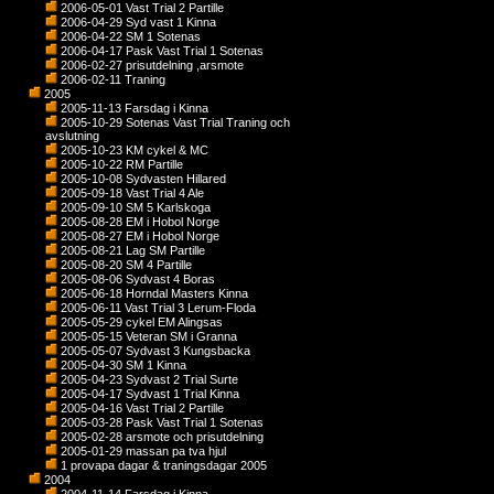
2006-05-01 Vast Trial 2 Partille
2006-04-29 Syd vast 1 Kinna
2006-04-22 SM 1 Sotenas
2006-04-17 Pask Vast Trial 1 Sotenas
2006-02-27 prisutdelning ,arsmote
2006-02-11 Traning
2005
2005-11-13 Farsdag i Kinna
2005-10-29 Sotenas Vast Trial Traning och
avslutning
2005-10-23 KM cykel & MC
2005-10-22 RM Partille
2005-10-08 Sydvasten Hillared
2005-09-18 Vast Trial 4 Ale
2005-09-10 SM 5 Karlskoga
2005-08-28 EM i Hobol Norge
2005-08-27 EM i Hobol Norge
2005-08-21 Lag SM Partille
2005-08-20 SM 4 Partille
2005-08-06 Sydvast 4 Boras
2005-06-18 Horndal Masters Kinna
2005-06-11 Vast Trial 3 Lerum-Floda
2005-05-29 cykel EM Alingsas
2005-05-15 Veteran SM i Granna
2005-05-07 Sydvast 3 Kungsbacka
2005-04-30 SM 1 Kinna
2005-04-23 Sydvast 2 Trial Surte
2005-04-17 Sydvast 1 Trial Kinna
2005-04-16 Vast Trial 2 Partille
2005-03-28 Pask Vast Trial 1 Sotenas
2005-02-28 arsmote och prisutdelning
2005-01-29 massan pa tva hjul
1 provapa dagar & traningsdagar 2005
2004