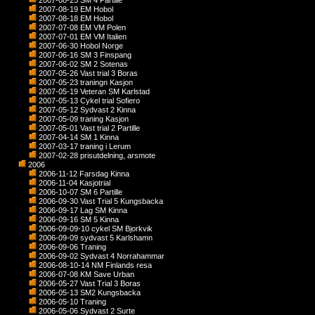
2007-08-25 SM 4 Partille
2007-08-19 EM Hobol
2007-08-18 EM Hobol
2007-07-08 EM VM Polen
2007-07-01 EM VM Italien
2007-06-30 Hobol Norge
2007-06-16 SM 3 Finspang
2007-06-02 SM 2 Sotenas
2007-05-26 Vast trial 3 Boras
2007-05-23 traningn Kasjon
2007-05-19 Veteran SM Karlstad
2007-05-13 Cykel trial Sofiero
2007-05-12 Sydvast 2 Kinna
2007-05-09 traning Kasjon
2007-05-01 Vast trial 2 Partille
2007-04-14 SM 1 Kinna
2007-03-17 traning i Lerum
2007-02-28 prisutdelning, arsmote
2006
2006-11-12 Farsdag Kinna
2006-11-04 Kasjotrial
2006-10-07 SM 6 Partille
2006-09-30 Vast Trial 5 Kungsbacka
2006-09-17 Lag SM Kinna
2006-09-16 SM 5 Kinna
2006-09-09-10 cykel SM Bjorkvik
2006-09-09 sydvast 5 Karlshamn
2006-09-06 Traning
2006-09-02 Sydvast 4 Norrahammar
2006-08-10-14 NM Finlands resa
2006-07-08 KM Save Urban
2006-05-27 Vast Trial 3 Boras
2006-05-13 SM2 Kungsbacka
2006-05-10 Traning
2006-05-06 Sydvast 2 Surte