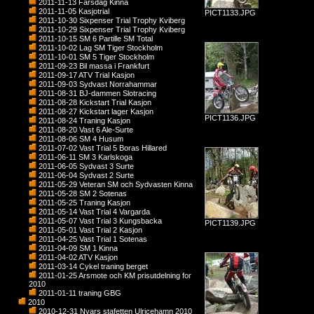
2011-11-13 Farsdag Kinna
2011-11-05 Kasjotrial
PICT1133.JPG
2011-10-30 Sixpenser Trial Trophy Kviberg
2011-10-29 Sixpenser Trial Trophy Kviberg
2011-10-15 SM 6 Partille SM Total
2011-10-02 Lag SM Tiger Stockholm
2011-10-01 SM 5 Tiger Stockholm
2011-09-23 Bil massa i Frankfurt
2011-09-17 ATV Trial Kasjon
2011-09-03 Sydvast Norrahammar
2011-08-31 BJ-dammen Slotracing
2011-08-28 Kickstart Trial Kasjon
2011-08-27 Kickstart lager Kasjon
PICT1136.JPG
2011-08-24 Traning Kasjon
2011-08-20 Vast 6 Ale-Surte
2011-08-06 SM 4 Husum
2011-07-02 Vast Trial 5 Boras Hillared
2011-06-11 SM 3 Karlskoga
2011-06-05 Sydvast 3 Surte
2011-06-04 Sydvast 2 Surte
2011-05-29 Veteran SM och Sydvasten Kinna
2011-05-28 SM 2 Sotenas
2011-05-25 Traning Kasjon
2011-05-14 Vast Trial 4 Vargarda
2011-05-07 Vast Trial 3 Kungsbacka
PICT1139.JPG
2011-05-01 Vast Trial 2 Kasjon
2011-04-25 Vast Trial 1 Sotenas
2011-04-09 SM 1 Kinna
2011-04-02 ATV Kasjon
2011-03-14 Cykel traning berget
2011-01-25 Arsmote och KM prisutdelning for
2010
2011-01-11 traning GBG
2010
2010-12-31 Nyars stafetten Ulricehamn 2010