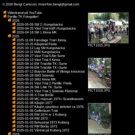
© 2026 Bengt Carlsson,
motorfoto.bengt@gmail.com
Videokanal på YouTube
Partille TK Fotogalleri
2026
2026-05-09 SM 2 i Kungsbacka
2026-04-25 Väst Trial träff i Kungsbacka
2026-04-18 SM 1 Kinna MK
2025
2025-11-09 Farsdags Trial i Kinna
2025-10-25 Kåsjötrial Floda
PICT1015.JPG
2025-10-12 Lag SM Kungsbacka
2025-10-11 SM6 Kungsbacka
2025-09-27 Väst Trial 5 Ale-Surte
2025-09-13 Väst Trial 4 Kinna
2025-08-10 EM Trial Ale TK i Surte
2025-08-09 EM Trial Ale TK i Surte
2025-07-12 Bulycke Battle of Vikings knockout
2025-06-28 SM3 Sotenäs
2025-05-10 SM2 Kinna MK
2025-05-01 Väst Trial 2 Partille: Floda
2025-04-26 SM 1 Ale TK :Surte
PICT1018.JPG
2025-04-21 Väst Trial 1 Sotenäs Påsktrial
2025-02-05 X-Trial Borås
2025-01-09 MC-mässan 1974 i Scandinavium
2025-01-08 Kåsjön 1977
2025-01-07 Kåsjön sportlovs aktivitet ca 1976
2025-01-06 Gelleråsen Trial
2025-01-05 RM 1974 nr 1 Kviberg
2025-01-04 RM 1973
2025-01-03 Bohustrial 1973 Kviberg
2025-01-02 RM Borås 1972
2025-01-01 Vårtrial på Kviberg 1972
2024