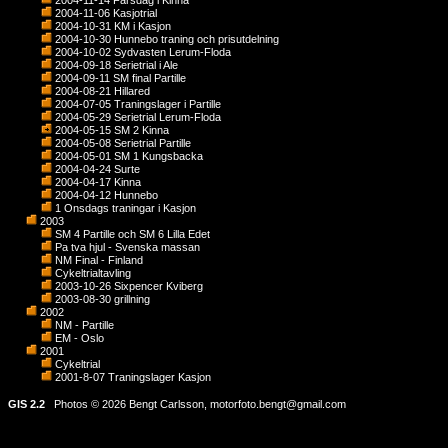
2004-11-14 Farsdag i Kinna
2004-11-06 Kasjotrial
2004-10-31 KM i Kasjon
2004-10-30 Hunnebo traning och prisutdelning
2004-10-02 Sydvasten Lerum-Floda
2004-09-18 Serietrial i Ale
2004-09-11 SM final Partille
2004-08-21 Hillared
2004-07-05 Traningslager i Partille
2004-05-29 Serietrial Lerum-Floda
2004-05-15 SM 2 Kinna
2004-05-08 Serietrial Partille
2004-05-01 SM 1 Kungsbacka
2004-04-24 Surte
2004-04-17 Kinna
2004-04-12 Hunnebo
1 Onsdags traningar i Kasjon
2003
SM 4 Partille och SM 6 Lilla Edet
Pa tva hjul - Svenska massan
NM Final - Finland
Cykeltrialtavling
2003-10-26 Sixpencer Kviberg
2003-08-30 grillning
2002
NM - Partille
EM - Oslo
2001
Cykeltrial
2001-8-07 Traningslager Kasjon
GIS 2.2
Photos © 2026 Bengt Carlsson,
motorfoto.bengt@gmail.com