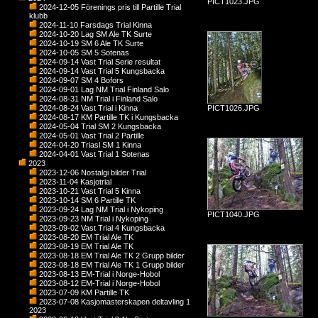
PICT1023.JPG
2024-12-05 Förenings pris till Partille Trial
klubb
2024-11-10 Farsdags Trial Kinna
2024-10-20 Lag SM Ale TK Surte
2024-10-19 SM 6 Ale TK Surte
2024-10-05 SM 5 Sotenas
2024-09-14 Vast Trial Serie resultat
2024-09-14 Vast Trial 5 Kungsbacka
2024-09-07 SM 4 Bofors
2024-09-01 Lag NM Trial Finland Salo
2024-08-31 NM Trial i Finland Salo
2024-08-24 Vast Trial i Kinna
PICT1026.JPG
2024-08-17 KM Partille TK i Kungsbacka
2024-05-04 Trial SM 2 Kungsbacka
2024-05-01 Vast Trial 2 Partille
2024-04-20 Triasl SM 1 Kinna
2024-04-01 Vast Trial 1 Sotenas
2023
2023-12-06 Nostalgi bilder Trial
2023-11-04 Kasjotrial
2023-10-21 Vast Trial 5 Kinna
2023-10-14 SM 6 Partille TK
2023-09-24 Lag NM Trial i Nykoping
PICT1040.JPG
2023-09-23 NM Trial i Nykoping
2023-09-02 Vast Trial 4 Kungsbacka
2023-08-20 EM Trial Ale TK
2023-08-19 EM Trial Ale TK
2023-08-18 EM Trial Ale TK 2 Grupp bilder
2023-08-18 EM Trial Ale TK 1 Grupp bilder
2023-08-13 EM-Trial i Norge-Hobol
2023-08-12 EM-Trial i Norge-Hobol
2023-07-09 KM Partille TK
2023-07-08 Kasjomasterskapen deltavling 1
2023