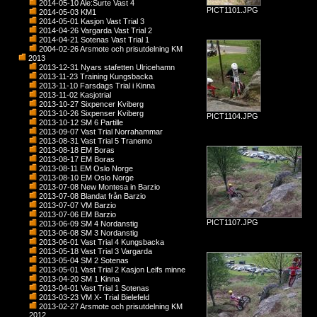
2014-05-10 Ale:Surte Vast 4
PICT1101.JPG
2014-05-03 KM1
2014-05-01 Kasjon Vast Trial 3
2014-04-26 Vargarda Vast Trial 2
2014-04-21 Sotenas Vast Trial 1
2004-02-26 Arsmote och prisutdelning KM
2013
2013-12-31 Nyars stafetten Ulricehamn
2013-11-23 Training Kungsbacka
2013-11-10 Farsdags Trial i Kinna
2013-11-02 Kasjotrial
2013-10-27 Sixpencer Kviberg
2013-10-26 Sixpenser Kviberg
PICT1104.JPG
2013-10-12 SM 6 Partille
2013-09-07 Vast Trial Norrahammar
2013-08-31 Vast Trial 5 Tranemo
2013-08-18 EM Boras
2013-08-17 EM Boras
2013-08-11 EM Oslo Norge
2013-08-10 EM Oslo Norge
2013-07-08 New Montesa in Barzio
2013-07-08 Blandat från Barzio
2013-07-07 VM Barzio
2013-07-06 EM Barzio
PICT1107.JPG
2013-06-09 SM 4 Nordanstig
2013-06-08 SM 3 Nordanstig
2013-06-01 Vast Trial 4 Kungsbacka
2013-05-18 Vast Trial 3 Vargarda
2013-05-04 SM 2 Sotenas
2013-05-01 Vast Trial 2 Kasjon Leifs minne
2013-04-20 SM 1 Kinna
2013-04-01 Vast Trial 1 Sotenas
2013-03-23 VM X- Trial Bielefeld
2013-02-27 Arsmote och prisutdelning KM
2012