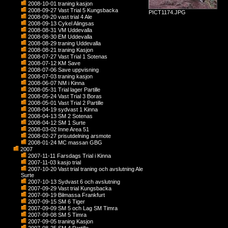
2008-10-01 traning kasjon
2008-09-27 Vast Trial 5 Kungsbacka
PICT1174.JPG
2008-09-20 vast trial 4 Ale
2008-09-13 Cykel Alingsas
2008-08-31 VM Uddevalla
2008-08-30 EM Uddevalla
2008-08-29 traning Uddevalla
2008-08-21 traning Kasjon
2008-07-27 Vast Trial 1 Sotenas
2008-07-12 KM Save
2008-07-06 Save uppvisning
2008-07-03 traning kasjon
2008-06-07 NM i Kinna
2008-05-31 Trial lager Partille
2008-05-24 Vast Trial 3 Boras
2008-05-01 Vast Trial 2 Partille
2008-04-19 sydvast 1 Kinna
2008-04-13 SM 2 Sotenas
2008-04-12 SM 1 Surte
2008-03-02 Inne Area 51
2008-02-27 prisutdelning arsmote
2008-01-24 MC massan GBG
2007
2007-11-11 Farsdags Trial i Kinna
2007-11-03 kasjo trial
2007-10-20 Vast trial traning och avslutning Ale
Surte
2007-10-13 Sydvast 6 och avslutning
2007-09-29 Vast trial Kungsbacka
2007-09-19 Bilmassa Frankfurt
2007-09-15 SM 6 Tiger
2007-09-09 SM 5 och Lag SM Timra
2007-09-08 SM 5 Timra
2007-09-05 traning Kasjon