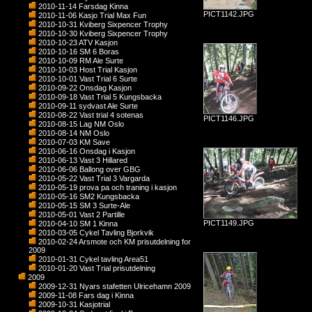
2010-11-14 Farsdag Kinna
PICT1142.JPG
2010-11-06 Kasjo Trial Max Fun
2010-10-31 Kviberg Sixpencer Trophy
2010-10-30 Kviberg Sixpencer Trophy
2010-10-23 ATV Kasjon
2010-10-16 SM 6 Boras
2010-10-09 RM Ale Surte
2010-10-03 Host Trial Kasjon
2010-10-01 Vast Trial 6 Surte
2010-09-22 Onsdag Kasjon
2010-09-18 Vast Trial 5 Kungsbacka
2010-09-11 sydvast Ale Surte
2010-08-22 Vast trial 4 sotenas
PICT1146.JPG
2010-08-15 Lag NM Oslo
2010-08-14 NM Oslo
2010-07-03 KM Save
2010-06-16 Onsdag i Kasjon
2010-06-13 Vast 3 Hillared
2010-06-06 Ballong over GBG
2010-05-22 Vast Trial 3 Vargarda
2010-05-19 prova pa och traning i kasjon
2010-05-16 SM2 Kungsbacka
2010-05-15 SM 3 Surte-Ale
2010-05-01 Vast 2 Partille
PICT1149.JPG
2010-04-10 SM 1 Kinna
2010-03-05 Cykel Tavling Bjorkvik
2010-02-24 Arsmote och KM prisutdelning for
2009
2010-01-31 Cykel tavling Area51
2010-01-20 Vast Trial prisutdelning
2009
2009-12-31 Nyars stafetten Ulricehamn 2009
2009-11-08 Fars dag i Kinna
2009-10-31 Kasjotrial