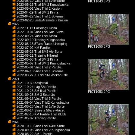
2023-06-10 Vast Trial 3 Ale-Surte
PICT1043.JPG
2023-05-13 Trial SM 2 Kungsbacka
2023-05-01 Vast Trial 2 Kasjon
2023-04-29 Trial SM 1 Kinna
2023-04-22 Vast Trial 1 Sotenas
2023-02-23 Sista Arsmotet i Kasjon_
2022
2022-11-13 Farsdag i Kinna
2022-10-01 Vast Trial i Ale-Surte
2022-09-24 Vast Trial Kinna
2022-09-10 Traning Kungsbacka
2022-08-13 57ars Racet Linkoping
PICT1050.JPG
2022-07-02 KM Partille
2022-05-28 Trial SM3 Ale-Surte
2022-05-21 Training Hillared
2022-05-08 Trial SM 2 Kinna
2022-05-07 Trial SM 1 Kunngsbacka
2022-05-01 Vast Trial 2 Partille
2022-04-18 Vast Trial 1 Sotenas
2022-03-27 X-Trial SM Veckan Pite
2021
2021-10-30 Kasjotrial
2021-10-24 Lag SM Partille
2021-10-23 SM final Partille
PICT1053.JPG
2021-09-25 SM 3 Sotenäs
2021-09-18 Vast Trial 3 Partille
2021-09-04 Vast Trial2 Kungsbacka
2021-08-28 Vast Trial 1 Ale Surte
2021-08-14 Sviesta 56ars-Racet
2021-07-10 KM Partille Trial Klubb
2021-05-02 Traning Partille
2020
2020-10-10 Vast Trial 4 Ale-Surte
2020-09-05 Vast Trial 2 Kungsbacka
2020-08-22 SM 1 Partille