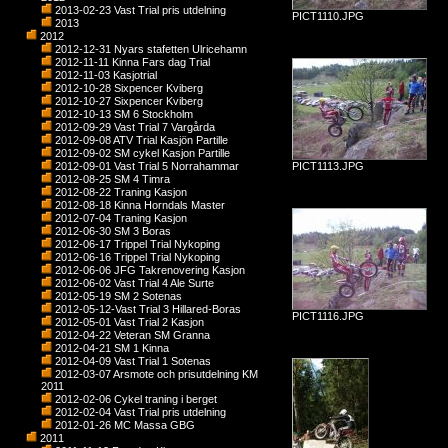
2013-02-23 Vast Trial pris utdelning
PICT1110.JPG
2013
2012
2012-12-31 Nyars stafetten Ulricehamn
2012-11-11 Kinna Fars dag Trial
2012-11-03 Kasjotrial
2012-10-28 Sixpencer Kviberg
2012-10-27 Sixpencer Kviberg
2012-10-13 SM 6 Stockholm
2012-09-29 Vast Trial 7 Vargårda
2012-09-08 ATV Trial Kasjön Partille
2012-09-02 SM cykel Kasjon Partille
2012-09-01 Vast Trial 5 Norrahammar
PICT1113.JPG
2012-08-25 SM 4 Timra
2012-08-22 Traning Kasjon
2012-08-18 Kinna Horndals Master
2012-07-04 Traning Kasjon
2012-06-30 SM 3 Boras
2012-06-17 Trippel Trial Nykoping
2012-06-16 Trippel Trial Nykoping
2012-06-06 JFG Takrenovering Kasjon
2012-06-02 Vast Trial 4 Ale Surte
2012-05-19 SM 2 Sotenas
2012-05-12-Vast Trial 3 Hillared-Boras
PICT1116.JPG
2012-05-01 Vast Trial 2 Kasjon
2012-04-22 Veteran SM Granna
2012-04-21 SM 1 Kinna
2012-04-09 Vast Trial 1 Sotenas
2012-03-07 Arsmote och prisutdelning KM
2011
2012-02-06 Cykel traning i berget
2012-02-04 Vast Trial pris utdelning
2012-01-26 MC Massa GBG
2011