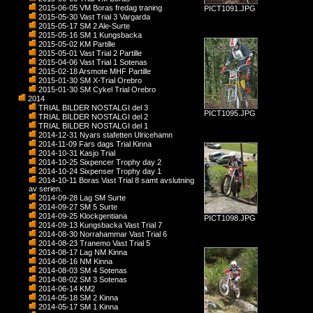
2015-06-05 VM Boras fredag traning
PICT1091.JPG
2015-05-30 Vast Trial 3 Vargarda
2015-05-17 SM 2 Ale-Surte
2015-05-16 SM 1 Kungsbacka
2015-05-02 KM Partille
2015-05-01 Vast Trial 2 Partille
2015-04-06 Vast Trial 1 Sotenas
2015-02-18 Arsmote MHF Partille
2015-01-30 SM X-Trial Orebro
2015-01-30 SM Cykel Trial Orebro
2014
TRIAL BILDER NOSTALGI del 3
PICT1095.JPG
TRIAL BILDER NOSTALGI del 2
TRIAL BILDER NOSTALGI del 1
2014-12-31 Nyars stafetten Ulricehamn
2014-11-09 Fars dags Trial Kinna
2014-10-31 Kasjo Trial
2014-10-25 Sixpencer Trophy day 2
2014-10-24 Sixpenser Trophy day 1
2014-10-11 Boras Vast Trial 8 samt avslutning
av serien.
2014-09-28 Lag SM Surte
2014-09-27 SM 5 Surte
2014-09-25 Klockgentiana
PICT1098.JPG
2014-09-13 Kungsbacka Vast Trial 7
2014-08-30 Norrahammar Vast Trial 6
2014-08-23 Tranemo Vast Trial 5
2014-08-17 Lag NM Kinna
2014-08-16 NM Kinna
2014-08-03 SM 4 Sotenas
2014-08-02 SM 3 Sotenas
2014-06-14 KM2
2014-05-18 SM 2 Kinna
2014-05-17 SM 1 Kinna