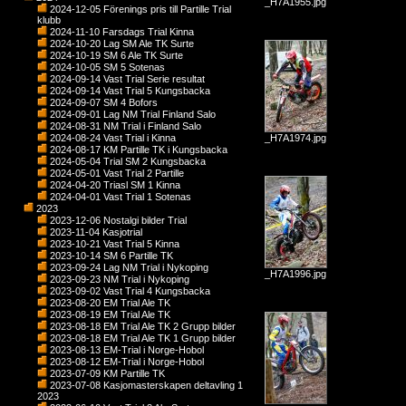
_H7A1955.jpg
2024-12-05 Förenings pris till Partille Trial
klubb
2024-11-10 Farsdags Trial Kinna
2024-10-20 Lag SM Ale TK Surte
2024-10-19 SM 6 Ale TK Surte
2024-10-05 SM 5 Sotenas
2024-09-14 Vast Trial Serie resultat
2024-09-14 Vast Trial 5 Kungsbacka
2024-09-07 SM 4 Bofors
2024-09-01 Lag NM Trial Finland Salo
2024-08-31 NM Trial i Finland Salo
2024-08-24 Vast Trial i Kinna
_H7A1974.jpg
2024-08-17 KM Partille TK i Kungsbacka
2024-05-04 Trial SM 2 Kungsbacka
2024-05-01 Vast Trial 2 Partille
2024-04-20 Triasl SM 1 Kinna
2024-04-01 Vast Trial 1 Sotenas
2023
2023-12-06 Nostalgi bilder Trial
2023-11-04 Kasjotrial
2023-10-21 Vast Trial 5 Kinna
2023-10-14 SM 6 Partille TK
2023-09-24 Lag NM Trial i Nykoping
_H7A1996.jpg
2023-09-23 NM Trial i Nykoping
2023-09-02 Vast Trial 4 Kungsbacka
2023-08-20 EM Trial Ale TK
2023-08-19 EM Trial Ale TK
2023-08-18 EM Trial Ale TK 2 Grupp bilder
2023-08-18 EM Trial Ale TK 1 Grupp bilder
2023-08-13 EM-Trial i Norge-Hobol
2023-08-12 EM-Trial i Norge-Hobol
2023-07-09 KM Partille TK
2023-07-08 Kasjomasterskapen deltavling 1
2023