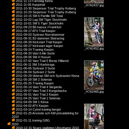
2011-11-13 Farsdag Kinna
2011-11-05 Kasjotrial
_H7A2437.jpg
2011-10-30 Sixpenser Trial Trophy Kviberg
2011-10-29 Sixpenser Trial Trophy Kviberg
2011-10-15 SM 6 Partille SM Total
2011-10-02 Lag SM Tiger Stockholm
2011-10-01 SM 5 Tiger Stockholm
2011-09-23 Bil massa i Frankfurt
2011-09-17 ATV Trial Kasjon
2011-09-03 Sydvast Norrahammar
2011-08-31 BJ-dammen Slotracing
2011-08-28 Kickstart Trial Kasjon
2011-08-27 Kickstart lager Kasjon
_H7A2452.jpg
2011-08-24 Traning Kasjon
2011-08-20 Vast 6 Ale-Surte
2011-08-06 SM 4 Husum
2011-07-02 Vast Trial 5 Boras Hillared
2011-06-11 SM 3 Karlskoga
2011-06-05 Sydvast 3 Surte
2011-06-04 Sydvast 2 Surte
2011-05-29 Veteran SM och Sydvasten Kinna
2011-05-28 SM 2 Sotenas
2011-05-25 Traning Kasjon
2011-05-14 Vast Trial 4 Vargarda
2011-05-07 Vast Trial 3 Kungsbacka
_H7A2465.jpg
2011-05-01 Vast Trial 2 Kasjon
2011-04-25 Vast Trial 1 Sotenas
2011-04-09 SM 1 Kinna
2011-04-02 ATV Kasjon
2011-03-14 Cykel traning berget
2011-01-25 Arsmote och KM prisutdelning for
2010
2011-01-11 traning GBG
2010
2010-12-31 Nyars stafetten Ulricehamn 2010