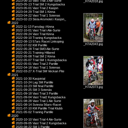
2023-06-10 Vast Trial 3 Ale-Surte
_H7A2018.jpg
2023-05-13 Trial SM 2 Kungsbacka
2023-05-01 Vast Trial 2 Kasjon
2023-04-29 Trial SM 1 Kinna
2023-04-22 Vast Trial 1 Sotenas
2023-02-23 Sista Arsmotet i Kasjon_
2022
2022-11-13 Farsdag i Kinna
2022-10-01 Vast Trial i Ale-Surte
2022-09-24 Vast Trial Kinna
2022-09-10 Traning Kungsbacka
2022-08-13 57ars Racet Linkoping
_H7A2043.jpg
2022-07-02 KM Partille
2022-05-28 Trial SM3 Ale-Surte
2022-05-21 Training Hillared
2022-05-08 Trial SM 2 Kinna
2022-05-07 Trial SM 1 Kunngsbacka
2022-05-01 Vast Trial 2 Partille
2022-04-18 Vast Trial 1 Sotenas
2022-03-27 X-Trial SM Veckan Pite
2021
2021-10-30 Kasjotrial
2021-10-24 Lag SM Partille
2021-10-23 SM final Partille
_H7A2073.jpg
2021-09-25 SM 3 Sotenäs
2021-09-18 Vast Trial 3 Partille
2021-09-04 Vast Trial2 Kungsbacka
2021-08-28 Vast Trial 1 Ale Surte
2021-08-14 Sviesta 56ars-Racet
2021-07-10 KM Partille Trial Klubb
2021-05-02 Traning Partille
2020
2020-10-10 Vast Trial 4 Ale-Surte
2020-09-05 Vast Trial 2 Kungsbacka
2020-08-22 SM 1 Partille