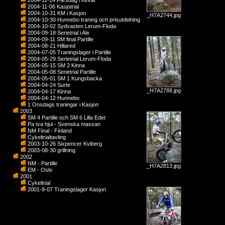
2004-11-14 Farsdag i Kinna
2004-11-06 Kasjotrial
2004-10-31 KM i Kasjon
_H7A2744.jpg
2004-10-30 Hunnebo traning och prisutdelning
2004-10-02 Sydvasten Lerum-Floda
2004-09-18 Serietrial i Ale
2004-09-11 SM final Partille
2004-08-21 Hillared
2004-07-05 Traningslager i Partille
2004-05-29 Serietrial Lerum-Floda
2004-05-15 SM 2 Kinna
2004-05-08 Serietrial Partille
2004-05-01 SM 1 Kungsbacka
2004-04-24 Surte
_H7A2788.jpg
2004-04-17 Kinna
2004-04-12 Hunnebo
1 Onsdags traningar i Kasjon
2003
SM 4 Partille och SM 6 Lilla Edet
Pa tva hjul - Svenska massan
NM Final - Finland
Cykeltrialtavling
2003-10-26 Sixpencer Kviberg
2003-08-30 grillning
2002
NM - Partille
_H7A2813.jpg
EM - Oslo
2001
Cykeltrial
2001-8-07 Traningslager Kasjon