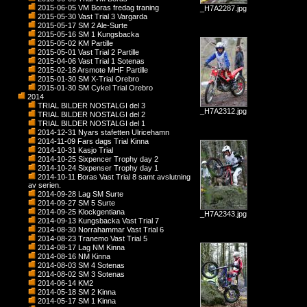
2015-06-05 VM Boras fredag traning
_H7A2287.jpg
2015-05-30 Vast Trial 3 Vargarda
2015-05-17 SM 2 Ale-Surte
2015-05-16 SM 1 Kungsbacka
2015-05-02 KM Partille
2015-05-01 Vast Trial 2 Partille
2015-04-06 Vast Trial 1 Sotenas
2015-02-18 Arsmote MHF Partille
2015-01-30 SM X-Trial Orebro
2015-01-30 SM Cykel Trial Orebro
2014
TRIAL BILDER NOSTALGI del 3
_H7A2312.jpg
TRIAL BILDER NOSTALGI del 2
TRIAL BILDER NOSTALGI del 1
2014-12-31 Nyars stafetten Ulricehamn
2014-11-09 Fars dags Trial Kinna
2014-10-31 Kasjo Trial
2014-10-25 Sixpencer Trophy day 2
2014-10-24 Sixpenser Trophy day 1
2014-10-11 Boras Vast Trial 8 samt avslutning
av serien.
2014-09-28 Lag SM Surte
2014-09-27 SM 5 Surte
2014-09-25 Klockgentiana
_H7A2343.jpg
2014-09-13 Kungsbacka Vast Trial 7
2014-08-30 Norrahammar Vast Trial 6
2014-08-23 Tranemo Vast Trial 5
2014-08-17 Lag NM Kinna
2014-08-16 NM Kinna
2014-08-03 SM 4 Sotenas
2014-08-02 SM 3 Sotenas
2014-06-14 KM2
2014-05-18 SM 2 Kinna
2014-05-17 SM 1 Kinna