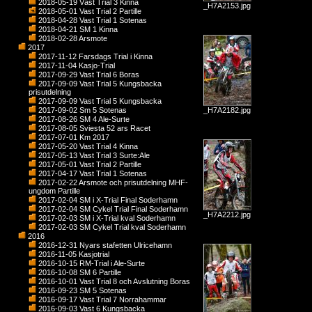
2018-05-19 Väst Trial 3 Kinna
_H7A2153.jpg
2018-05-01 Vast Trial 2 Partille
2018-04-28 Vast Trial 1 Sotenas
2018-04-21 SM 1 Kinna
2018-02-28 Arsmote
2017
2017-11-12 Farsdags Trial i Kinna
2017-11-04 Kasjo-Trial
2017-09-29 Vast Trial 6 Boras
2017-09-09 Vast Trial 5 Kungsbacka
prisutdelning
2017-09-09 Vast Trial 5 Kungsbacka
2017-09-02 Sm 5 Sotenas
_H7A2182.jpg
2017-08-26 SM 4 Ale-Surte
2017-08-05 Sviesta 52 ars Racet
2017-07-01 Km 2017
2017-05-20 Vast Trial 4 Kinna
2017-05-13 Vast Trial 3 Surte:Ale
2017-05-01 Vast Trial 2 Partille
2017-04-17 Vast Trial 1 Sotenas
2017-02-22 Arsmote och prisutdelning MHF-
ungdom Partille
2017-02-04 SM i X-Trial Final Soderhamn
2017-02-04 SM Cykel Trial Final Soderhamn
_H7A2212.jpg
2017-02-03 SM i X-Trial kval Soderhamn
2017-02-03 SM Cykel Trial kval Soderhamn
2016
2016-12-31 Nyars stafetten Ulricehamn
2016-11-05 Kasjotrial
2016-10-15 RM-Trial i Ale-Surte
2016-10-08 SM 6 Partille
2016-10-01 Vast Trial 8 och Avslutning Boras
2016-09-23 SM 5 Sotenas
2016-09-17 Vast Trial 7 Norrahammar
2016-09-03 Vast 6 Kungsbacka