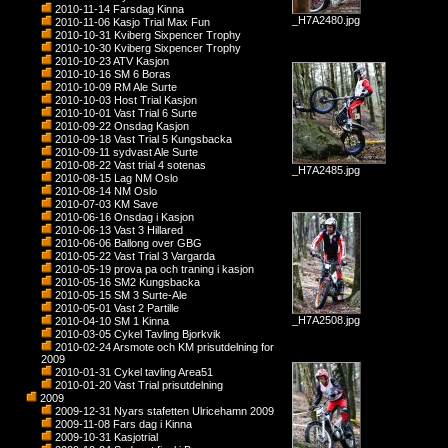
2010-11-14 Farsdag Kinna
_H7A2480.jpg
2010-11-06 Kasjo Trial Max Fun
2010-10-31 Kviberg Sixpencer Trophy
2010-10-30 Kviberg Sixpencer Trophy
2010-10-23 ATV Kasjon
2010-10-16 SM 6 Boras
2010-10-09 RM Ale Surte
2010-10-03 Host Trial Kasjon
2010-10-01 Vast Trial 6 Surte
2010-09-22 Onsdag Kasjon
2010-09-18 Vast Trial 5 Kungsbacka
2010-09-11 sydvast Ale Surte
2010-08-22 Vast trial 4 sotenas
_H7A2485.jpg
2010-08-15 Lag NM Oslo
2010-08-14 NM Oslo
2010-07-03 KM Save
2010-06-16 Onsdag i Kasjon
2010-06-13 Vast 3 Hillared
2010-06-06 Ballong over GBG
2010-05-22 Vast Trial 3 Vargarda
2010-05-19 prova pa och traning i kasjon
2010-05-16 SM2 Kungsbacka
2010-05-15 SM 3 Surte-Ale
2010-05-01 Vast 2 Partille
_H7A2508.jpg
2010-04-10 SM 1 Kinna
2010-03-05 Cykel Tavling Bjorkvik
2010-02-24 Arsmote och KM prisutdelning for
2009
2010-01-31 Cykel tavling Area51
2010-01-20 Vast Trial prisutdelning
2009
2009-12-31 Nyars stafetten Ulricehamn 2009
2009-11-08 Fars dag i Kinna
2009-10-31 Kasjotrial