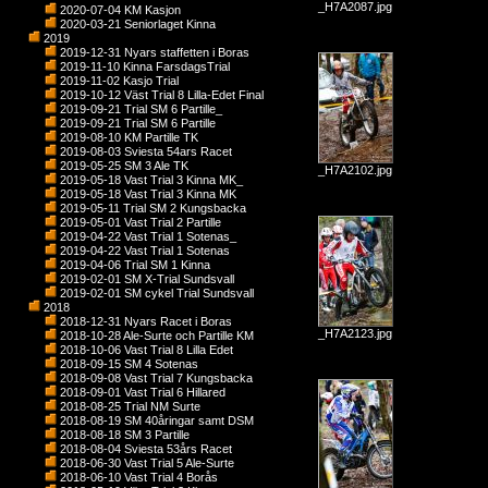
_H7A2087.jpg
2020-07-04 KM Kasjon
2020-03-21 Seniorlaget Kinna
2019
2019-12-31 Nyars staffetten i Boras
2019-11-10 Kinna FarsdagsTrial
2019-11-02 Kasjo Trial
2019-10-12 Väst Trial 8 Lilla-Edet Final
2019-09-21 Trial SM 6 Partille_
2019-09-21 Trial SM 6 Partille
2019-08-10 KM Partille TK
2019-08-03 Sviesta 54ars Racet
2019-05-25 SM 3 Ale TK
_H7A2102.jpg
2019-05-18 Vast Trial 3 Kinna MK_
2019-05-18 Vast Trial 3 Kinna MK
2019-05-11 Trial SM 2 Kungsbacka
2019-05-01 Vast Trial 2 Partille
2019-04-22 Vast Trial 1 Sotenas_
2019-04-22 Vast Trial 1 Sotenas
2019-04-06 Trial SM 1 Kinna
2019-02-01 SM X-Trial Sundsvall
2019-02-01 SM cykel Trial Sundsvall
2018
2018-12-31 Nyars Racet i Boras
_H7A2123.jpg
2018-10-28 Ale-Surte och Partille KM
2018-10-06 Vast Trial 8 Lilla Edet
2018-09-15 SM 4 Sotenas
2018-09-08 Vast Trial 7 Kungsbacka
2018-09-01 Vast Trial 6 Hillared
2018-08-25 Trial NM Surte
2018-08-19 SM 40åringar samt DSM
2018-08-18 SM 3 Partille
2018-08-04 Sviesta 53års Racet
2018-06-30 Vast Trial 5 Ale-Surte
2018-06-10 Vast Trial 4 Borås