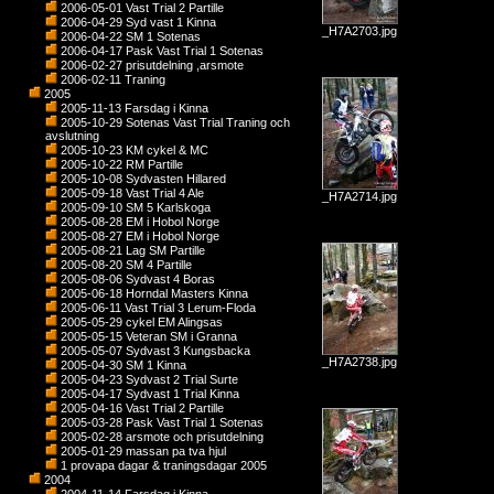
2006-05-01 Vast Trial 2 Partille
2006-04-29 Syd vast 1 Kinna
_H7A2703.jpg
2006-04-22 SM 1 Sotenas
2006-04-17 Pask Vast Trial 1 Sotenas
2006-02-27 prisutdelning ,arsmote
2006-02-11 Traning
2005
2005-11-13 Farsdag i Kinna
2005-10-29 Sotenas Vast Trial Traning och
avslutning
2005-10-23 KM cykel & MC
2005-10-22 RM Partille
2005-10-08 Sydvasten Hillared
2005-09-18 Vast Trial 4 Ale
_H7A2714.jpg
2005-09-10 SM 5 Karlskoga
2005-08-28 EM i Hobol Norge
2005-08-27 EM i Hobol Norge
2005-08-21 Lag SM Partille
2005-08-20 SM 4 Partille
2005-08-06 Sydvast 4 Boras
2005-06-18 Horndal Masters Kinna
2005-06-11 Vast Trial 3 Lerum-Floda
2005-05-29 cykel EM Alingsas
2005-05-15 Veteran SM i Granna
2005-05-07 Sydvast 3 Kungsbacka
_H7A2738.jpg
2005-04-30 SM 1 Kinna
2005-04-23 Sydvast 2 Trial Surte
2005-04-17 Sydvast 1 Trial Kinna
2005-04-16 Vast Trial 2 Partille
2005-03-28 Pask Vast Trial 1 Sotenas
2005-02-28 arsmote och prisutdelning
2005-01-29 massan pa tva hjul
1 provapa dagar & traningsdagar 2005
2004