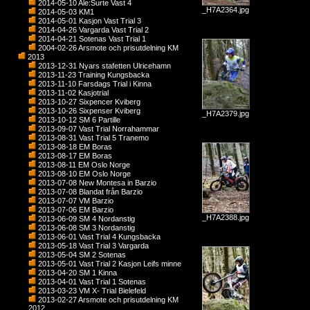
2014-05-10 Ale:Surte Vast 4
_H7A2364.jpg
2014-05-03 KM1
2014-05-01 Kasjon Vast Trial 3
2014-04-26 Vargarda Vast Trial 2
2014-04-21 Sotenas Vast Trial 1
2004-02-26 Arsmote och prisutdelning KM
2013
2013-12-31 Nyars stafetten Ulricehamn
2013-11-23 Training Kungsbacka
2013-11-10 Farsdags Trial i Kinna
2013-11-02 Kasjotrial
2013-10-27 Sixpencer Kviberg
2013-10-26 Sixpenser Kviberg
_H7A2379.jpg
2013-10-12 SM 6 Partille
2013-09-07 Vast Trial Norrahammar
2013-08-31 Vast Trial 5 Tranemo
2013-08-18 EM Boras
2013-08-17 EM Boras
2013-08-11 EM Oslo Norge
2013-08-10 EM Oslo Norge
2013-07-08 New Montesa in Barzio
2013-07-08 Blandat från Barzio
2013-07-07 VM Barzio
2013-07-06 EM Barzio
_H7A2388.jpg
2013-06-09 SM 4 Nordanstig
2013-06-08 SM 3 Nordanstig
2013-06-01 Vast Trial 4 Kungsbacka
2013-05-18 Vast Trial 3 Vargarda
2013-05-04 SM 2 Sotenas
2013-05-01 Vast Trial 2 Kasjon Leifs minne
2013-04-20 SM 1 Kinna
2013-04-01 Vast Trial 1 Sotenas
2013-03-23 VM X- Trial Bielefeld
2013-02-27 Arsmote och prisutdelning KM
2012