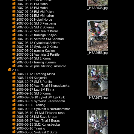
2007-08-25 SM 4 Partille
2007-08-19 EM Hobol
2007-08-18 EM Hobol
_H7A2635.jpg
2007-07-08 EM VM Polen
2007-07-01 EM VM Italien
2007-06-30 Hobol Norge
2007-06-16 SM 3 Finspang
2007-06-02 SM 2 Sotenas
2007-05-26 Vast trial 3 Boras
2007-05-23 traningn Kasjon
2007-05-19 Veteran SM Karlstad
2007-05-13 Cykel trial Sofiero
2007-05-12 Sydvast 2 Kinna
2007-05-09 traning Kasjon
_H7A2653.jpg
2007-05-01 Vast trial 2 Partille
2007-04-14 SM 1 Kinna
2007-03-17 traning i Lerum
2007-02-28 prisutdelning, arsmote
2006
2006-11-12 Farsdag Kinna
2006-11-04 Kasjotrial
2006-10-07 SM 6 Partille
2006-09-30 Vast Trial 5 Kungsbacka
2006-09-17 Lag SM Kinna
2006-09-16 SM 5 Kinna
2006-09-09-10 cykel SM Bjorkvik
_H7A2678.jpg
2006-09-09 sydvast 5 Karlshamn
2006-09-06 Traning
2006-09-02 Sydvast 4 Norrahammar
2006-08-10-14 NM Finlands resa
2006-07-08 KM Save Urban
2006-05-27 Vast Trial 3 Boras
2006-05-13 SM2 Kungsbacka
2006-05-10 Traning
2006-05-06 Sydvast 2 Surte