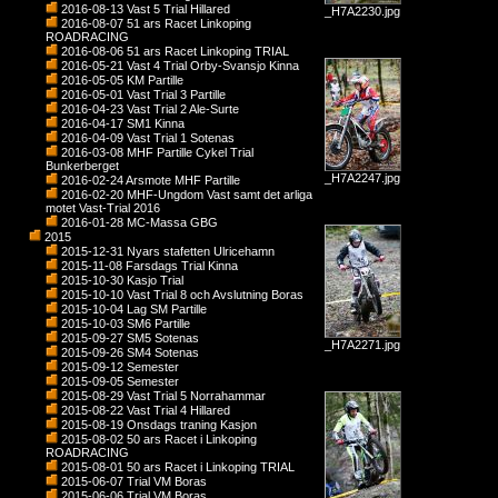
2016-08-13 Vast 5 Trial Hillared
_H7A2230.jpg
2016-08-07 51 ars Racet Linkoping
ROADRACING
2016-08-06 51 ars Racet Linkoping TRIAL
2016-05-21 Vast 4 Trial Orby-Svansjo Kinna
2016-05-05 KM Partille
2016-05-01 Vast Trial 3 Partille
2016-04-23 Vast Trial 2 Ale-Surte
2016-04-17 SM1 Kinna
2016-04-09 Vast Trial 1 Sotenas
2016-03-08 MHF Partille Cykel Trial
Bunkerberget
_H7A2247.jpg
2016-02-24 Arsmote MHF Partille
2016-02-20 MHF-Ungdom Vast samt det arliga
motet Vast-Trial 2016
2016-01-28 MC-Massa GBG
2015
2015-12-31 Nyars stafetten Ulricehamn
2015-11-08 Farsdags Trial Kinna
2015-10-30 Kasjo Trial
2015-10-10 Vast Trial 8 och Avslutning Boras
2015-10-04 Lag SM Partille
2015-10-03 SM6 Partille
2015-09-27 SM5 Sotenas
_H7A2271.jpg
2015-09-26 SM4 Sotenas
2015-09-12 Semester
2015-09-05 Semester
2015-08-29 Vast Trial 5 Norrahammar
2015-08-22 Vast Trial 4 Hillared
2015-08-19 Onsdags traning Kasjon
2015-08-02 50 ars Racet i Linkoping
ROADRACING
2015-08-01 50 ars Racet i Linkoping TRIAL
2015-06-07 Trial VM Boras
2015-06-06 Trial VM Boras