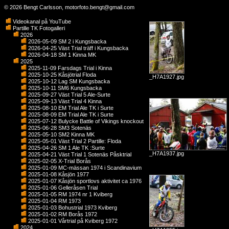
© 2026 Bengt Carlsson,
motorfoto.bengt@gmail.com
Videokanal på YouTube
Partille TK Fotogalleri
2026
2026-05-09 SM 2 i Kungsbacka
2026-04-25 Väst Trial träff i Kungsbacka
2026-04-18 SM 1 Kinna MK
2025
2025-11-09 Farsdags Trial i Kinna
2025-10-25 Kåsjötrial Floda
_H7A1927.jpg
2025-10-12 Lag SM Kungsbacka
2025-10-11 SM6 Kungsbacka
2025-09-27 Väst Trial 5 Ale-Surte
2025-09-13 Väst Trial 4 Kinna
2025-08-10 EM Trial Ale TK i Surte
2025-08-09 EM Trial Ale TK i Surte
2025-07-12 Bulycke Battle of Vikings knockout
2025-06-28 SM3 Sotenäs
2025-05-10 SM2 Kinna MK
2025-05-01 Väst Trial 2 Partille: Floda
2025-04-26 SM 1 Ale TK :Surte
_H7A1937.jpg
2025-04-21 Väst Trial 1 Sotenäs Påsktrial
2025-02-05 X-Trial Borås
2025-01-09 MC-mässan 1974 i Scandinavium
2025-01-08 Kåsjön 1977
2025-01-07 Kåsjön sportlovs aktivitet ca 1976
2025-01-06 Gelleråsen Trial
2025-01-05 RM 1974 nr 1 Kviberg
2025-01-04 RM 1973
2025-01-03 Bohustrial 1973 Kviberg
2025-01-02 RM Borås 1972
2025-01-01 Vårtrial på Kviberg 1972
2024