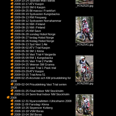
2009-10-24 Sydvast final i Baras
2009-10-17 ATV Kasjon
_H7A2520.jpg
2009-10-03 SM 6 Kasjon
2009-09-25 Bil massa i Frankfurt
2009-09-19 Sydvasten Kungsbacka
2009-09-13 RM Finspang
2009-09-12 Sydvasten Norrahammar
2009-08-16 NM i Finland
2009-08-15 NM i Finland
2009-07-25 KM Save
2009-06-28 sondag Hobol Norge
2009-06-27 lordag Hobol Norge
2009-06-26 fredag Hobol Norge
2009-06-13 Syd Vast 1 Ale
_H7A2541.jpg
2009-06-02 ATV Trial Kasjon
2009-05-30 SM 1 Kinna
2009-05-16 Vast Trial 4 Vargarda
2009-05-09 RM 1 Kungsbacka
2009-05-01 Vast Trial 2 Partille
2009-04-25 Veteran SM Granna
2009-04-13 vast Trial 1 Pask trial
2009-03-29 ATV Kasjon
2009-03-15 Trial Area 51
2009-02-25 Arsmote och KM prisutdelning for
2008
_H7A2560.jpg
2009-02-04 Prisutdelning Vast Trial serien
2008
2009-01-25 Final Indoor NM Stockholm
2009-01-24 Semi final Indoor NM Stockholm
2008
2008-12-31 Nyarsstafetten i Ulricehamn 2008
2008-11-09 Farsdag i Kinna
2008-10-26 Sixpencer Kviberg
2008-10-18 VSM Boras
2008-10-04 SM Boras