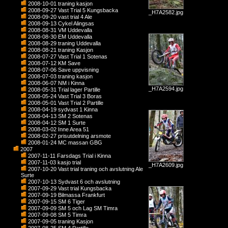
2008-10-01 traning kasjon
2008-09-27 Vast Trial 5 Kungsbacka
_H7A2582.jpg
2008-09-20 vast trial 4 Ale
2008-09-13 Cykel Alingsas
2008-08-31 VM Uddevalla
2008-08-30 EM Uddevalla
2008-08-29 traning Uddevalla
2008-08-21 traning Kasjon
2008-07-27 Vast Trial 1 Sotenas
2008-07-12 KM Save
2008-07-06 Save uppvisning
2008-07-03 traning kasjon
2008-06-07 NM i Kinna
_H7A2594.jpg
2008-05-31 Trial lager Partille
2008-05-24 Vast Trial 3 Boras
2008-05-01 Vast Trial 2 Partille
2008-04-19 sydvast 1 Kinna
2008-04-13 SM 2 Sotenas
2008-04-12 SM 1 Surte
2008-03-02 Inne Area 51
2008-02-27 prisutdelning arsmote
2008-01-24 MC massan GBG
2007
2007-11-11 Farsdags Trial i Kinna
2007-11-03 kasjo trial
_H7A2609.jpg
2007-10-20 Vast trial traning och avslutning Ale
Surte
2007-10-13 Sydvast 6 och avslutning
2007-09-29 Vast trial Kungsbacka
2007-09-19 Bilmassa Frankfurt
2007-09-15 SM 6 Tiger
2007-09-09 SM 5 och Lag SM Timra
2007-09-08 SM 5 Timra
2007-09-05 traning Kasjon