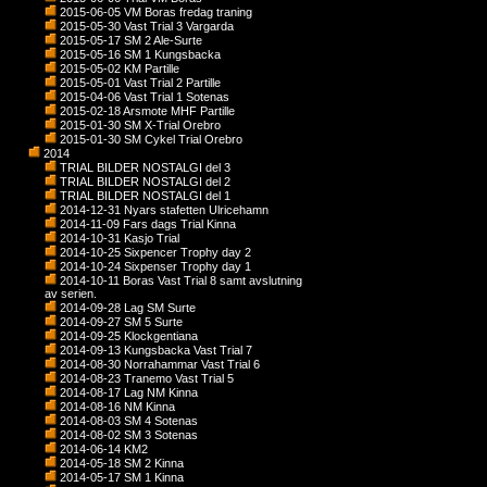
2015-06-05 VM Boras fredag traning
2015-05-30 Vast Trial 3 Vargarda
2015-05-17 SM 2 Ale-Surte
2015-05-16 SM 1 Kungsbacka
2015-05-02 KM Partille
2015-05-01 Vast Trial 2 Partille
2015-04-06 Vast Trial 1 Sotenas
2015-02-18 Arsmote MHF Partille
2015-01-30 SM X-Trial Orebro
2015-01-30 SM Cykel Trial Orebro
2014
TRIAL BILDER NOSTALGI del 3
TRIAL BILDER NOSTALGI del 2
TRIAL BILDER NOSTALGI del 1
2014-12-31 Nyars stafetten Ulricehamn
2014-11-09 Fars dags Trial Kinna
2014-10-31 Kasjo Trial
2014-10-25 Sixpencer Trophy day 2
2014-10-24 Sixpenser Trophy day 1
2014-10-11 Boras Vast Trial 8 samt avslutning
av serien.
2014-09-28 Lag SM Surte
2014-09-27 SM 5 Surte
2014-09-25 Klockgentiana
2014-09-13 Kungsbacka Vast Trial 7
2014-08-30 Norrahammar Vast Trial 6
2014-08-23 Tranemo Vast Trial 5
2014-08-17 Lag NM Kinna
2014-08-16 NM Kinna
2014-08-03 SM 4 Sotenas
2014-08-02 SM 3 Sotenas
2014-06-14 KM2
2014-05-18 SM 2 Kinna
2014-05-17 SM 1 Kinna