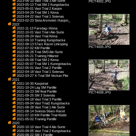
2023-06-10 Vast Trial 3 Ale-Surte
PICT4002.JPG
2023-05-13 Trial SM 2 Kungsbacka
2023-05-01 Vast Trial 2 Kasjon
2023-04-29 Trial SM 1 Kinna
2023-04-22 Vast Trial 1 Sotenas
2023-02-23 Sista Arsmotet i Kasjon_
2022
2022-11-13 Farsdag i Kinna
2022-10-01 Vast Trial i Ale-Surte
2022-09-24 Vast Trial Kinna
2022-09-10 Traning Kungsbacka
2022-08-13 57ars Racet Linkoping
PICT4005.JPG
2022-07-02 KM Partille
2022-05-28 Trial SM3 Ale-Surte
2022-05-21 Training Hillared
2022-05-08 Trial SM 2 Kinna
2022-05-07 Trial SM 1 Kunngsbacka
2022-05-01 Vast Trial 2 Partille
2022-04-18 Vast Trial 1 Sotenas
2022-03-27 X-Trial SM Veckan Pite
2021
2021-10-30 Kasjotrial
2021-10-24 Lag SM Partille
2021-10-23 SM final Partille
PICT4008.JPG
2021-09-25 SM 3 Sotenäs
2021-09-18 Vast Trial 3 Partille
2021-09-04 Vast Trial2 Kungsbacka
2021-08-28 Vast Trial 1 Ale Surte
2021-08-14 Sviesta 56ars-Racet
2021-07-10 KM Partille Trial Klubb
2021-05-02 Traning Partille
2020
2020-10-10 Vast Trial 4 Ale-Surte
2020-09-05 Vast Trial 2 Kungsbacka
2020-08-22 SM 1 Partille