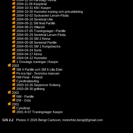
2004-11-14 Farsdag i Kinna
2004-11-06 Kasjotrial
2004-10-31 KM i Kasjon
2004-10-30 Hunnebo traning och prisutdelning
2004-10-02 Sydvasten Lerum-Floda
2004-09-18 Serietrial i Ale
2004-09-11 SM final Partille
2004-08-21 Hillared
2004-07-05 Traningslager i Partille
2004-05-29 Serietrial Lerum-Floda
2004-05-15 SM 2 Kinna
2004-05-08 Serietrial Partille
2004-05-01 SM 1 Kungsbacka
2004-04-24 Surte
2004-04-17 Kinna
2004-04-12 Hunnebo
1 Onsdags traningar i Kasjon
2003
SM 4 Partille och SM 6 Lilla Edet
Pa tva hjul - Svenska massan
NM Final - Finland
Cykeltrialtavling
2003-10-26 Sixpencer Kviberg
2003-08-30 grillning
2002
NM - Partille
EM - Oslo
2001
Cykeltrial
2001-8-07 Traningslager Kasjon
GIS 2.2
Photos © 2026 Bengt Carlsson,
motorfoto.bengt@gmail.com