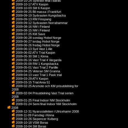
2009-10-24 Sydvast final i Baras
2009-10-17 ATV Kasjon
2009-10-03 SM 6 Kasjon
2009-09-25 Bil massa i Frankfurt
2009-09-19 Sydvasten Kungsbacka
2009-09-13 RM Finspang
2009-09-12 Sydvasten Norrahammar
2009-08-16 NM i Finland
2009-08-15 NM i Finland
2009-07-25 KM Save
2009-06-28 sondag Hobol Norge
2009-06-27 lordag Hobol Norge
2009-06-26 fredag Hobol Norge
2009-06-13 Syd Vast 1 Ale
2009-06-02 ATV Trial Kasjon
2009-05-30 SM 1 Kinna
2009-05-16 Vast Trial 4 Vargarda
2009-05-09 RM 1 Kungsbacka
2009-05-01 Vast Trial 2 Partille
2009-04-25 Veteran SM Granna
2009-04-13 vast Trial 1 Pask trial
2009-03-29 ATV Kasjon
2009-03-15 Trial Area 51
2009-02-25 Arsmote och KM prisutdelning for
2008
2009-02-04 Prisutdelning Vast Trial serien
2008
2009-01-25 Final Indoor NM Stockholm
2009-01-24 Semi final Indoor NM Stockholm
2008
2008-12-31 Nyarsstafetten i Ulricehamn 2008
2008-11-09 Farsdag i Kinna
2008-10-26 Sixpencer Kviberg
2008-10-18 VSM Boras
2008-10-04 SM Boras