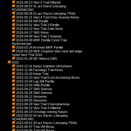
2016-08-13 Vast 5 Trial Hillared
2016-08-07 51 ars Racet Linkoping
ROADRACING
2016-08-06 51 ars Racet Linkoping TRIAL
2016-05-21 Vast 4 Trial Orby-Svansjo Kinna
2016-05-05 KM Partille
2016-05-01 Vast Trial 3 Partille
2016-04-23 Vast Trial 2 Ale-Surte
2016-04-17 SM1 Kinna
2016-04-09 Vast Trial 1 Sotenas
2016-03-08 MHF Partille Cykel Trial
Bunkerberget
2016-02-24 Arsmote MHF Partille
2016-02-20 MHF-Ungdom Vast samt det arliga
motet Vast-Trial 2016
2016-01-28 MC-Massa GBG
2015
2015-12-31 Nyars stafetten Ulricehamn
2015-11-08 Farsdags Trial Kinna
2015-10-30 Kasjo Trial
2015-10-10 Vast Trial 8 och Avslutning Boras
2015-10-04 Lag SM Partille
2015-10-03 SM6 Partille
2015-09-27 SM5 Sotenas
2015-09-26 SM4 Sotenas
2015-09-12 Semester
2015-09-05 Semester
2015-08-29 Vast Trial 5 Norrahammar
2015-08-22 Vast Trial 4 Hillared
2015-08-19 Onsdags traning Kasjon
2015-08-02 50 ars Racet i Linkoping
ROADRACING
2015-08-01 50 ars Racet i Linkoping TRIAL
2015-06-07 Trial VM Boras
2015-06-06 Trial VM Boras