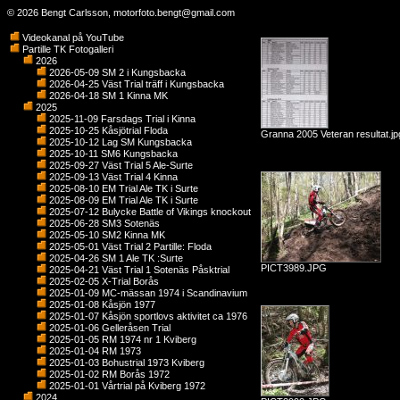
© 2026 Bengt Carlsson,
motorfoto.bengt@gmail.com
Videokanal på YouTube
Partille TK Fotogalleri
2026
2026-05-09 SM 2 i Kungsbacka
2026-04-25 Väst Trial träff i Kungsbacka
2026-04-18 SM 1 Kinna MK
2025
2025-11-09 Farsdags Trial i Kinna
2025-10-25 Kåsjötrial Floda
Granna 2005 Veteran resultat.jp
2025-10-12 Lag SM Kungsbacka
2025-10-11 SM6 Kungsbacka
2025-09-27 Väst Trial 5 Ale-Surte
2025-09-13 Väst Trial 4 Kinna
2025-08-10 EM Trial Ale TK i Surte
2025-08-09 EM Trial Ale TK i Surte
2025-07-12 Bulycke Battle of Vikings knockout
2025-06-28 SM3 Sotenäs
2025-05-10 SM2 Kinna MK
2025-05-01 Väst Trial 2 Partille: Floda
2025-04-26 SM 1 Ale TK :Surte
PICT3989.JPG
2025-04-21 Väst Trial 1 Sotenäs Påsktrial
2025-02-05 X-Trial Borås
2025-01-09 MC-mässan 1974 i Scandinavium
2025-01-08 Kåsjön 1977
2025-01-07 Kåsjön sportlovs aktivitet ca 1976
2025-01-06 Gelleråsen Trial
2025-01-05 RM 1974 nr 1 Kviberg
2025-01-04 RM 1973
2025-01-03 Bohustrial 1973 Kviberg
2025-01-02 RM Borås 1972
2025-01-01 Vårtrial på Kviberg 1972
2024