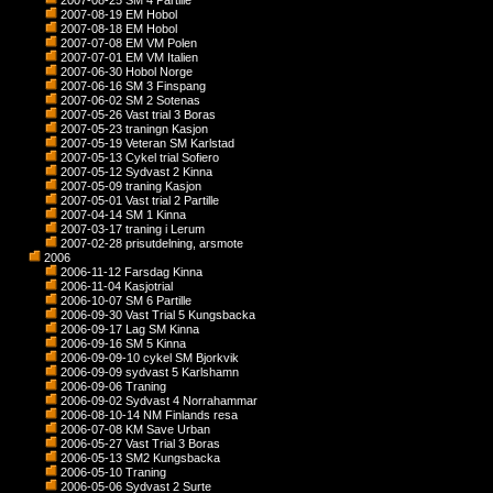
2007-08-25 SM 4 Partille
2007-08-19 EM Hobol
2007-08-18 EM Hobol
2007-07-08 EM VM Polen
2007-07-01 EM VM Italien
2007-06-30 Hobol Norge
2007-06-16 SM 3 Finspang
2007-06-02 SM 2 Sotenas
2007-05-26 Vast trial 3 Boras
2007-05-23 traningn Kasjon
2007-05-19 Veteran SM Karlstad
2007-05-13 Cykel trial Sofiero
2007-05-12 Sydvast 2 Kinna
2007-05-09 traning Kasjon
2007-05-01 Vast trial 2 Partille
2007-04-14 SM 1 Kinna
2007-03-17 traning i Lerum
2007-02-28 prisutdelning, arsmote
2006
2006-11-12 Farsdag Kinna
2006-11-04 Kasjotrial
2006-10-07 SM 6 Partille
2006-09-30 Vast Trial 5 Kungsbacka
2006-09-17 Lag SM Kinna
2006-09-16 SM 5 Kinna
2006-09-09-10 cykel SM Bjorkvik
2006-09-09 sydvast 5 Karlshamn
2006-09-06 Traning
2006-09-02 Sydvast 4 Norrahammar
2006-08-10-14 NM Finlands resa
2006-07-08 KM Save Urban
2006-05-27 Vast Trial 3 Boras
2006-05-13 SM2 Kungsbacka
2006-05-10 Traning
2006-05-06 Sydvast 2 Surte