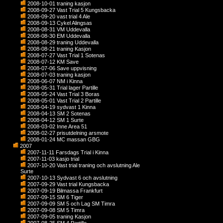
2008-10-01 traning kasjon
2008-09-27 Vast Trial 5 Kungsbacka
2008-09-20 vast trial 4 Ale
2008-09-13 Cykel Alingsas
2008-08-31 VM Uddevalla
2008-08-30 EM Uddevalla
2008-08-29 traning Uddevalla
2008-08-21 traning Kasjon
2008-07-27 Vast Trial 1 Sotenas
2008-07-12 KM Save
2008-07-06 Save uppvisning
2008-07-03 traning kasjon
2008-06-07 NM i Kinna
2008-05-31 Trial lager Partille
2008-05-24 Vast Trial 3 Boras
2008-05-01 Vast Trial 2 Partille
2008-04-19 sydvast 1 Kinna
2008-04-13 SM 2 Sotenas
2008-04-12 SM 1 Surte
2008-03-02 Inne Area 51
2008-02-27 prisutdelning arsmote
2008-01-24 MC massan GBG
2007
2007-11-11 Farsdags Trial i Kinna
2007-11-03 kasjo trial
2007-10-20 Vast trial traning och avslutning Ale
Surte
2007-10-13 Sydvast 6 och avslutning
2007-09-29 Vast trial Kungsbacka
2007-09-19 Bilmassa Frankfurt
2007-09-15 SM 6 Tiger
2007-09-09 SM 5 och Lag SM Timra
2007-09-08 SM 5 Timra
2007-09-05 traning Kasjon