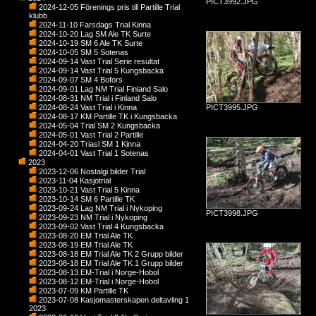
PICT3992.JPG
2024-12-05 Förenings pris till Partille Trial
klubb
2024-11-10 Farsdags Trial Kinna
2024-10-20 Lag SM Ale TK Surte
2024-10-19 SM 6 Ale TK Surte
2024-10-05 SM 5 Sotenas
2024-09-14 Vast Trial Serie resultat
2024-09-14 Vast Trial 5 Kungsbacka
2024-09-07 SM 4 Bofors
2024-09-01 Lag NM Trial Finland Salo
2024-08-31 NM Trial i Finland Salo
2024-08-24 Vast Trial i Kinna
PICT3995.JPG
2024-08-17 KM Partille TK i Kungsbacka
2024-05-04 Trial SM 2 Kungsbacka
2024-05-01 Vast Trial 2 Partille
2024-04-20 Triasl SM 1 Kinna
2024-04-01 Vast Trial 1 Sotenas
2023
2023-12-06 Nostalgi bilder Trial
2023-11-04 Kasjotrial
2023-10-21 Vast Trial 5 Kinna
2023-10-14 SM 6 Partille TK
2023-09-24 Lag NM Trial i Nykoping
PICT3998.JPG
2023-09-23 NM Trial i Nykoping
2023-09-02 Vast Trial 4 Kungsbacka
2023-08-20 EM Trial Ale TK
2023-08-19 EM Trial Ale TK
2023-08-18 EM Trial Ale TK 2 Grupp bilder
2023-08-18 EM Trial Ale TK 1 Grupp bilder
2023-08-13 EM-Trial i Norge-Hobol
2023-08-12 EM-Trial i Norge-Hobol
2023-07-09 KM Partille TK
2023-07-08 Kasjomasterskapen deltavling 1
2023