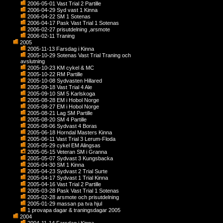
2006-05-01 Vast Trial 2 Partille
2006-04-29 Syd vast 1 Kinna
2006-04-22 SM 1 Sotenas
2006-04-17 Pask Vast Trial 1 Sotenas
2006-02-27 prisutdelning ,arsmote
2006-02-11 Traning
2005
2005-11-13 Farsdag i Kinna
2005-10-29 Sotenas Vast Trial Traning och
avslutning
2005-10-23 KM cykel & MC
2005-10-22 RM Partille
2005-10-08 Sydvasten Hillared
2005-09-18 Vast Trial 4 Ale
2005-09-10 SM 5 Karlskoga
2005-08-28 EM i Hobol Norge
2005-08-27 EM i Hobol Norge
2005-08-21 Lag SM Partille
2005-08-20 SM 4 Partille
2005-08-06 Sydvast 4 Boras
2005-06-18 Horndal Masters Kinna
2005-06-11 Vast Trial 3 Lerum-Floda
2005-05-29 cykel EM Alingsas
2005-05-15 Veteran SM i Granna
2005-05-07 Sydvast 3 Kungsbacka
2005-04-30 SM 1 Kinna
2005-04-23 Sydvast 2 Trial Surte
2005-04-17 Sydvast 1 Trial Kinna
2005-04-16 Vast Trial 2 Partille
2005-03-28 Pask Vast Trial 1 Sotenas
2005-02-28 arsmote och prisutdelning
2005-01-29 massan pa tva hjul
1 provapa dagar & traningsdagar 2005
2004