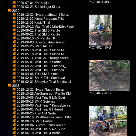
PICT4011.JPG
2020-07-04 KM Kasjon
2020-03-21 Seniorlaget Kinna
2019
2019-12-31 Nyars staffetten i Boras
2019-11-10 Kinna FarsdagsTrial
2019-11-02 Kasjo Trial
2019-10-12 Väst Trial 8 Lilla-Edet Final
2019-09-21 Trial SM 6 Partille_
2019-09-21 Trial SM 6 Partille
2019-08-10 KM Partille TK
2019-08-03 Sviesta 54ars Racet
2019-05-25 SM 3 Ale TK
PICT4014.JPG
2019-05-18 Vast Trial 3 Kinna MK_
2019-05-18 Vast Trial 3 Kinna MK
2019-05-11 Trial SM 2 Kungsbacka
2019-05-01 Vast Trial 2 Partille
2019-04-22 Vast Trial 1 Sotenas_
2019-04-22 Vast Trial 1 Sotenas
2019-04-06 Trial SM 1 Kinna
2019-02-01 SM X-Trial Sundsvall
2019-02-01 SM cykel Trial Sundsvall
2018
2018-12-31 Nyars Racet i Boras
PICT4017.JPG
2018-10-28 Ale-Surte och Partille KM
2018-10-06 Vast Trial 8 Lilla Edet
2018-09-15 SM 4 Sotenas
2018-09-08 Vast Trial 7 Kungsbacka
2018-09-01 Vast Trial 6 Hillared
2018-08-25 Trial NM Surte
2018-08-19 SM 40åringar samt DSM
2018-08-18 SM 3 Partille
2018-08-04 Sviesta 53års Racet
2018-06-30 Vast Trial 5 Ale-Surte
2018-06-10 Vast Trial 4 Borås