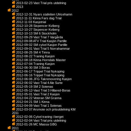
2013-02-23 Vast Trial pris utdelning
2013
2012
2012-12-31 Nyars stafetten Ulricehamn
2012-11-11 Kinna Fars dag Trial
2012-11-03 Kasjotrial
2012-10-28 Sixpencer Kviberg
2012-10-27 Sixpencer Kviberg
2012-10-13 SM 6 Stockholm
2012-09-29 Vast Trial 7 Vargårda
2012-09-08 ATV Trial Kasjön Partille
2012-09-02 SM cykel Kasjon Partille
2012-09-01 Vast Trial 5 Norrahammar
2012-08-25 SM 4 Timra
2012-08-22 Traning Kasjon
2012-08-18 Kinna Horndals Master
2012-07-04 Traning Kasjon
2012-06-30 SM 3 Boras
2012-06-17 Trippel Trial Nykoping
2012-06-16 Trippel Trial Nykoping
2012-06-06 JFG Takrenovering Kasjon
2012-06-02 Vast Trial 4 Ale Surte
2012-05-19 SM 2 Sotenas
2012-05-12-Vast Trial 3 Hillared-Boras
2012-05-01 Vast Trial 2 Kasjon
2012-04-22 Veteran SM Granna
2012-04-21 SM 1 Kinna
2012-04-09 Vast Trial 1 Sotenas
2012-03-07 Arsmote och prisutdelning KM
2011
2012-02-06 Cykel traning i berget
2012-02-04 Vast Trial pris utdelning
2012-01-26 MC Massa GBG
2011