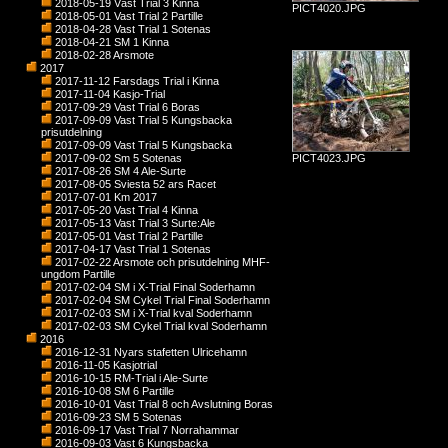
2018-05-19 Väst Trial 3 Kinna
PICT4020.JPG
2018-05-01 Vast Trial 2 Partille
2018-04-28 Vast Trial 1 Sotenas
2018-04-21 SM 1 Kinna
2018-02-28 Arsmote
2017
2017-11-12 Farsdags Trial i Kinna
2017-11-04 Kasjo-Trial
2017-09-29 Vast Trial 6 Boras
2017-09-09 Vast Trial 5 Kungsbacka
prisutdelning
2017-09-09 Vast Trial 5 Kungsbacka
2017-09-02 Sm 5 Sotenas
PICT4023.JPG
2017-08-26 SM 4 Ale-Surte
2017-08-05 Sviesta 52 ars Racet
2017-07-01 Km 2017
2017-05-20 Vast Trial 4 Kinna
2017-05-13 Vast Trial 3 Surte:Ale
2017-05-01 Vast Trial 2 Partille
2017-04-17 Vast Trial 1 Sotenas
2017-02-22 Arsmote och prisutdelning MHF-
ungdom Partille
2017-02-04 SM i X-Trial Final Soderhamn
2017-02-04 SM Cykel Trial Final Soderhamn
2017-02-03 SM i X-Trial kval Soderhamn
2017-02-03 SM Cykel Trial kval Soderhamn
2016
2016-12-31 Nyars stafetten Ulricehamn
2016-11-05 Kasjotrial
2016-10-15 RM-Trial i Ale-Surte
2016-10-08 SM 6 Partille
2016-10-01 Vast Trial 8 och Avslutning Boras
2016-09-23 SM 5 Sotenas
2016-09-17 Vast Trial 7 Norrahammar
2016-09-03 Vast 6 Kungsbacka