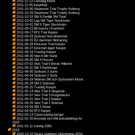
2011-11-13 Farsdag Kinna
2011-11-05 Kasjotrial
2011-10-30 Sixpenser Trial Trophy Kviberg
2011-10-29 Sixpenser Trial Trophy Kviberg
2011-10-15 SM 6 Partille SM Total
2011-10-02 Lag SM Tiger Stockholm
2011-10-01 SM 5 Tiger Stockholm
2011-09-23 Bil massa i Frankfurt
2011-09-17 ATV Trial Kasjon
2011-09-03 Sydvast Norrahammar
2011-08-31 BJ-dammen Slotracing
2011-08-28 Kickstart Trial Kasjon
2011-08-27 Kickstart lager Kasjon
2011-08-24 Traning Kasjon
2011-08-20 Vast 6 Ale-Surte
2011-08-06 SM 4 Husum
2011-07-02 Vast Trial 5 Boras Hillared
2011-06-11 SM 3 Karlskoga
2011-06-05 Sydvast 3 Surte
2011-06-04 Sydvast 2 Surte
2011-05-29 Veteran SM och Sydvasten Kinna
2011-05-28 SM 2 Sotenas
2011-05-25 Traning Kasjon
2011-05-14 Vast Trial 4 Vargarda
2011-05-07 Vast Trial 3 Kungsbacka
2011-05-01 Vast Trial 2 Kasjon
2011-04-25 Vast Trial 1 Sotenas
2011-04-09 SM 1 Kinna
2011-04-02 ATV Kasjon
2011-03-14 Cykel traning berget
2011-01-25 Arsmote och KM prisutdelning for
2010
2011-01-11 traning GBG
2010
2010-12-31 Nyars stafetten Ulricehamn 2010