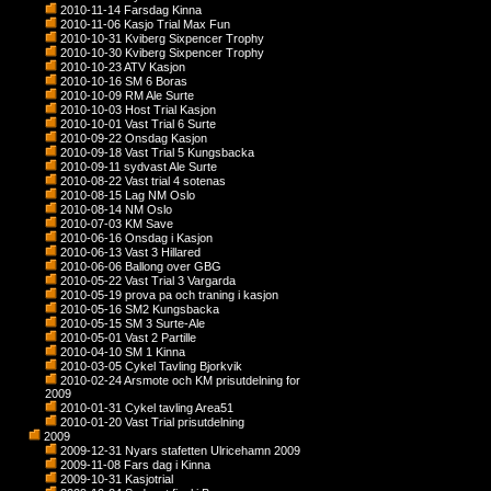
2010-11-14 Farsdag Kinna
2010-11-06 Kasjo Trial Max Fun
2010-10-31 Kviberg Sixpencer Trophy
2010-10-30 Kviberg Sixpencer Trophy
2010-10-23 ATV Kasjon
2010-10-16 SM 6 Boras
2010-10-09 RM Ale Surte
2010-10-03 Host Trial Kasjon
2010-10-01 Vast Trial 6 Surte
2010-09-22 Onsdag Kasjon
2010-09-18 Vast Trial 5 Kungsbacka
2010-09-11 sydvast Ale Surte
2010-08-22 Vast trial 4 sotenas
2010-08-15 Lag NM Oslo
2010-08-14 NM Oslo
2010-07-03 KM Save
2010-06-16 Onsdag i Kasjon
2010-06-13 Vast 3 Hillared
2010-06-06 Ballong over GBG
2010-05-22 Vast Trial 3 Vargarda
2010-05-19 prova pa och traning i kasjon
2010-05-16 SM2 Kungsbacka
2010-05-15 SM 3 Surte-Ale
2010-05-01 Vast 2 Partille
2010-04-10 SM 1 Kinna
2010-03-05 Cykel Tavling Bjorkvik
2010-02-24 Arsmote och KM prisutdelning for
2009
2010-01-31 Cykel tavling Area51
2010-01-20 Vast Trial prisutdelning
2009
2009-12-31 Nyars stafetten Ulricehamn 2009
2009-11-08 Fars dag i Kinna
2009-10-31 Kasjotrial