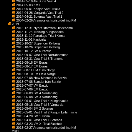
2014-05-10 Ale:Surte Vast 4
2014-05-03 KM1
2014-05-01 Kasjon Vast Trial 3
2014-04-26 Vargarda Vast Trial 2
2014-04-21 Sotenas Vast Trial 1
2004-02-26 Arsmote och prisutdelning KM
2013
2013-12-31 Nyars stafetten Ulricehamn
2013-11-23 Training Kungsbacka
2013-11-10 Farsdags Trial i Kinna
2013-11-02 Kasjotrial
2013-10-27 Sixpencer Kviberg
2013-10-26 Sixpenser Kviberg
2013-10-12 SM 6 Partille
2013-09-07 Vast Trial Norrahammar
2013-08-31 Vast Trial 5 Tranemo
2013-08-18 EM Boras
2013-08-17 EM Boras
2013-08-11 EM Oslo Norge
2013-08-10 EM Oslo Norge
2013-07-08 New Montesa in Barzio
2013-07-08 Blandat från Barzio
2013-07-07 VM Barzio
2013-07-06 EM Barzio
2013-06-09 SM 4 Nordanstig
2013-06-08 SM 3 Nordanstig
2013-06-01 Vast Trial 4 Kungsbacka
2013-05-18 Vast Trial 3 Vargarda
2013-05-04 SM 2 Sotenas
2013-05-01 Vast Trial 2 Kasjon Leifs minne
2013-04-20 SM 1 Kinna
2013-04-01 Vast Trial 1 Sotenas
2013-03-23 VM X- Trial Bielefeld
2013-02-27 Arsmote och prisutdelning KM
2012