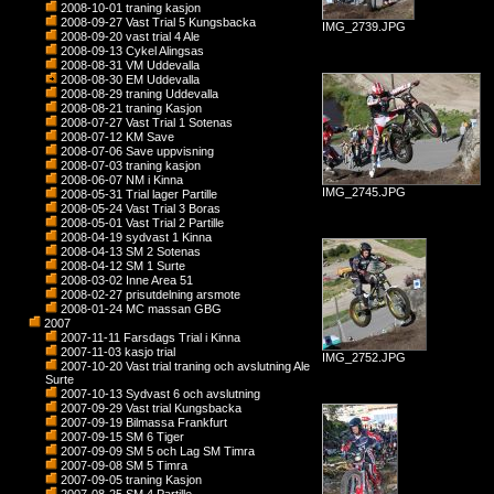
2008-10-01 traning kasjon
2008-09-27 Vast Trial 5 Kungsbacka
IMG_2739.JPG
2008-09-20 vast trial 4 Ale
2008-09-13 Cykel Alingsas
2008-08-31 VM Uddevalla
2008-08-30 EM Uddevalla
2008-08-29 traning Uddevalla
2008-08-21 traning Kasjon
2008-07-27 Vast Trial 1 Sotenas
2008-07-12 KM Save
2008-07-06 Save uppvisning
2008-07-03 traning kasjon
2008-06-07 NM i Kinna
IMG_2745.JPG
2008-05-31 Trial lager Partille
2008-05-24 Vast Trial 3 Boras
2008-05-01 Vast Trial 2 Partille
2008-04-19 sydvast 1 Kinna
2008-04-13 SM 2 Sotenas
2008-04-12 SM 1 Surte
2008-03-02 Inne Area 51
2008-02-27 prisutdelning arsmote
2008-01-24 MC massan GBG
2007
2007-11-11 Farsdags Trial i Kinna
2007-11-03 kasjo trial
IMG_2752.JPG
2007-10-20 Vast trial traning och avslutning Ale
Surte
2007-10-13 Sydvast 6 och avslutning
2007-09-29 Vast trial Kungsbacka
2007-09-19 Bilmassa Frankfurt
2007-09-15 SM 6 Tiger
2007-09-09 SM 5 och Lag SM Timra
2007-09-08 SM 5 Timra
2007-09-05 traning Kasjon