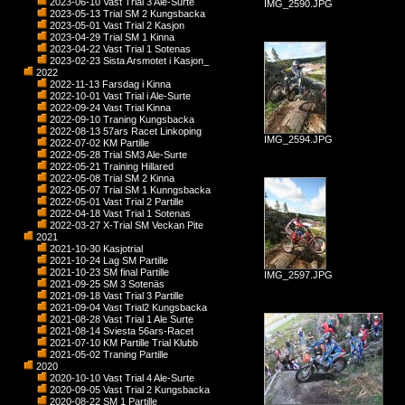
2023-06-10 Vast Trial 3 Ale-Surte
IMG_2590.JPG
2023-05-13 Trial SM 2 Kungsbacka
2023-05-01 Vast Trial 2 Kasjon
2023-04-29 Trial SM 1 Kinna
2023-04-22 Vast Trial 1 Sotenas
2023-02-23 Sista Arsmotet i Kasjon_
2022
2022-11-13 Farsdag i Kinna
2022-10-01 Vast Trial i Ale-Surte
2022-09-24 Vast Trial Kinna
2022-09-10 Traning Kungsbacka
2022-08-13 57ars Racet Linkoping
IMG_2594.JPG
2022-07-02 KM Partille
2022-05-28 Trial SM3 Ale-Surte
2022-05-21 Training Hillared
2022-05-08 Trial SM 2 Kinna
2022-05-07 Trial SM 1 Kunngsbacka
2022-05-01 Vast Trial 2 Partille
2022-04-18 Vast Trial 1 Sotenas
2022-03-27 X-Trial SM Veckan Pite
2021
2021-10-30 Kasjotrial
2021-10-24 Lag SM Partille
2021-10-23 SM final Partille
IMG_2597.JPG
2021-09-25 SM 3 Sotenäs
2021-09-18 Vast Trial 3 Partille
2021-09-04 Vast Trial2 Kungsbacka
2021-08-28 Vast Trial 1 Ale Surte
2021-08-14 Sviesta 56ars-Racet
2021-07-10 KM Partille Trial Klubb
2021-05-02 Traning Partille
2020
2020-10-10 Vast Trial 4 Ale-Surte
2020-09-05 Vast Trial 2 Kungsbacka
2020-08-22 SM 1 Partille