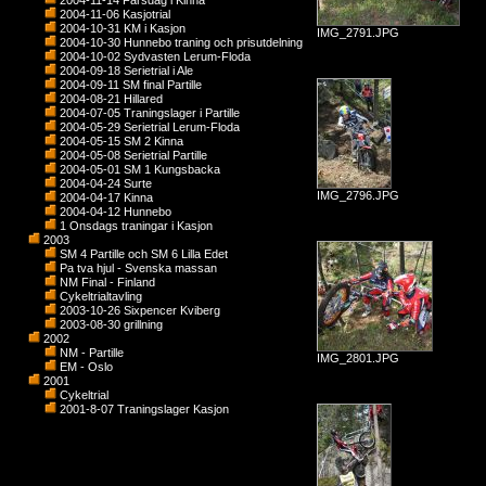
2004-11-14 Farsdag i Kinna
2004-11-06 Kasjotrial
2004-10-31 KM i Kasjon
IMG_2791.JPG
2004-10-30 Hunnebo traning och prisutdelning
2004-10-02 Sydvasten Lerum-Floda
2004-09-18 Serietrial i Ale
2004-09-11 SM final Partille
2004-08-21 Hillared
2004-07-05 Traningslager i Partille
2004-05-29 Serietrial Lerum-Floda
2004-05-15 SM 2 Kinna
2004-05-08 Serietrial Partille
2004-05-01 SM 1 Kungsbacka
2004-04-24 Surte
IMG_2796.JPG
2004-04-17 Kinna
2004-04-12 Hunnebo
1 Onsdags traningar i Kasjon
2003
SM 4 Partille och SM 6 Lilla Edet
Pa tva hjul - Svenska massan
NM Final - Finland
Cykeltrialtavling
2003-10-26 Sixpencer Kviberg
2003-08-30 grillning
2002
NM - Partille
IMG_2801.JPG
EM - Oslo
2001
Cykeltrial
2001-8-07 Traningslager Kasjon