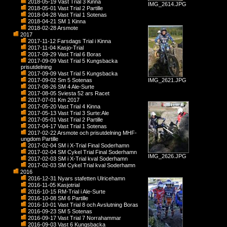
2018-05-19 Väst Trial 3 Kinna
IMG_2614.JPG
2018-05-01 Vast Trial 2 Partille
2018-04-28 Vast Trial 1 Sotenas
2018-04-21 SM 1 Kinna
2018-02-28 Arsmote
2017
2017-11-12 Farsdags Trial i Kinna
2017-11-04 Kasjo-Trial
2017-09-29 Vast Trial 6 Boras
2017-09-09 Vast Trial 5 Kungsbacka
prisutdelning
2017-09-09 Vast Trial 5 Kungsbacka
2017-09-02 Sm 5 Sotenas
IMG_2621.JPG
2017-08-26 SM 4 Ale-Surte
2017-08-05 Sviesta 52 ars Racet
2017-07-01 Km 2017
2017-05-20 Vast Trial 4 Kinna
2017-05-13 Vast Trial 3 Surte:Ale
2017-05-01 Vast Trial 2 Partille
2017-04-17 Vast Trial 1 Sotenas
2017-02-22 Arsmote och prisutdelning MHF-
ungdom Partille
2017-02-04 SM i X-Trial Final Soderhamn
2017-02-04 SM Cykel Trial Final Soderhamn
IMG_2626.JPG
2017-02-03 SM i X-Trial kval Soderhamn
2017-02-03 SM Cykel Trial kval Soderhamn
2016
2016-12-31 Nyars stafetten Ulricehamn
2016-11-05 Kasjotrial
2016-10-15 RM-Trial i Ale-Surte
2016-10-08 SM 6 Partille
2016-10-01 Vast Trial 8 och Avslutning Boras
2016-09-23 SM 5 Sotenas
2016-09-17 Vast Trial 7 Norrahammar
2016-09-03 Vast 6 Kungsbacka