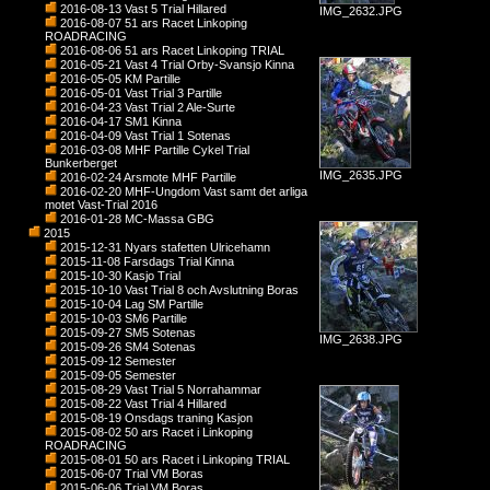
2016-08-13 Vast 5 Trial Hillared
IMG_2632.JPG
2016-08-07 51 ars Racet Linkoping
ROADRACING
2016-08-06 51 ars Racet Linkoping TRIAL
2016-05-21 Vast 4 Trial Orby-Svansjo Kinna
2016-05-05 KM Partille
2016-05-01 Vast Trial 3 Partille
2016-04-23 Vast Trial 2 Ale-Surte
2016-04-17 SM1 Kinna
2016-04-09 Vast Trial 1 Sotenas
2016-03-08 MHF Partille Cykel Trial
Bunkerberget
IMG_2635.JPG
2016-02-24 Arsmote MHF Partille
2016-02-20 MHF-Ungdom Vast samt det arliga
motet Vast-Trial 2016
2016-01-28 MC-Massa GBG
2015
2015-12-31 Nyars stafetten Ulricehamn
2015-11-08 Farsdags Trial Kinna
2015-10-30 Kasjo Trial
2015-10-10 Vast Trial 8 och Avslutning Boras
2015-10-04 Lag SM Partille
2015-10-03 SM6 Partille
2015-09-27 SM5 Sotenas
IMG_2638.JPG
2015-09-26 SM4 Sotenas
2015-09-12 Semester
2015-09-05 Semester
2015-08-29 Vast Trial 5 Norrahammar
2015-08-22 Vast Trial 4 Hillared
2015-08-19 Onsdags traning Kasjon
2015-08-02 50 ars Racet i Linkoping
ROADRACING
2015-08-01 50 ars Racet i Linkoping TRIAL
2015-06-07 Trial VM Boras
2015-06-06 Trial VM Boras