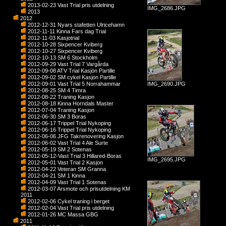
2013-02-23 Vast Trial pris utdelning
IMG_2686.JPG
2013
2012
2012-12-31 Nyars stafetten Ulricehamn
2012-11-11 Kinna Fars dag Trial
2012-11-03 Kasjotrial
2012-10-28 Sixpencer Kviberg
2012-10-27 Sixpencer Kviberg
2012-10-13 SM 6 Stockholm
2012-09-29 Vast Trial 7 Vargårda
2012-09-08 ATV Trial Kasjön Partille
2012-09-02 SM cykel Kasjon Partille
2012-09-01 Vast Trial 5 Norrahammar
IMG_2690.JPG
2012-08-25 SM 4 Timra
2012-08-22 Traning Kasjon
2012-08-18 Kinna Horndals Master
2012-07-04 Traning Kasjon
2012-06-30 SM 3 Boras
2012-06-17 Trippel Trial Nykoping
2012-06-16 Trippel Trial Nykoping
2012-06-06 JFG Takrenovering Kasjon
2012-06-02 Vast Trial 4 Ale Surte
2012-05-19 SM 2 Sotenas
2012-05-12-Vast Trial 3 Hillared-Boras
IMG_2695.JPG
2012-05-01 Vast Trial 2 Kasjon
2012-04-22 Veteran SM Granna
2012-04-21 SM 1 Kinna
2012-04-09 Vast Trial 1 Sotenas
2012-03-07 Arsmote och prisutdelning KM
2011
2012-02-06 Cykel traning i berget
2012-02-04 Vast Trial pris utdelning
2012-01-26 MC Massa GBG
2011