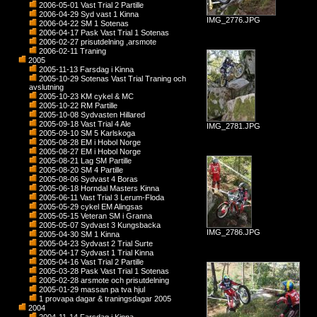
2006-05-01 Vast Trial 2 Partille
2006-04-29 Syd vast 1 Kinna
IMG_2776.JPG
2006-04-22 SM 1 Sotenas
2006-04-17 Pask Vast Trial 1 Sotenas
2006-02-27 prisutdelning ,arsmote
2006-02-11 Traning
2005
2005-11-13 Farsdag i Kinna
2005-10-29 Sotenas Vast Trial Traning och
avslutning
2005-10-23 KM cykel & MC
2005-10-22 RM Partille
2005-10-08 Sydvasten Hillared
2005-09-18 Vast Trial 4 Ale
IMG_2781.JPG
2005-09-10 SM 5 Karlskoga
2005-08-28 EM i Hobol Norge
2005-08-27 EM i Hobol Norge
2005-08-21 Lag SM Partille
2005-08-20 SM 4 Partille
2005-08-06 Sydvast 4 Boras
2005-06-18 Horndal Masters Kinna
2005-06-11 Vast Trial 3 Lerum-Floda
2005-05-29 cykel EM Alingsas
2005-05-15 Veteran SM i Granna
2005-05-07 Sydvast 3 Kungsbacka
IMG_2786.JPG
2005-04-30 SM 1 Kinna
2005-04-23 Sydvast 2 Trial Surte
2005-04-17 Sydvast 1 Trial Kinna
2005-04-16 Vast Trial 2 Partille
2005-03-28 Pask Vast Trial 1 Sotenas
2005-02-28 arsmote och prisutdelning
2005-01-29 massan pa tva hjul
1 provapa dagar & traningsdagar 2005
2004