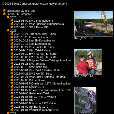
© 2026 Bengt Carlsson,
motorfoto.bengt@gmail.com
Videokanal på YouTube
Partille TK Fotogalleri
2026
2026-05-09 SM 2 i Kungsbacka
2026-04-25 Väst Trial träff i Kungsbacka
2026-04-18 SM 1 Kinna MK
2025
2025-11-09 Farsdags Trial i Kinna
2025-10-25 Kåsjötrial Floda
IMG_2550.JPG
2025-10-12 Lag SM Kungsbacka
2025-10-11 SM6 Kungsbacka
2025-09-27 Väst Trial 5 Ale-Surte
2025-09-13 Väst Trial 4 Kinna
2025-08-10 EM Trial Ale TK i Surte
2025-08-09 EM Trial Ale TK i Surte
2025-07-12 Bulycke Battle of Vikings knockout
2025-06-28 SM3 Sotenäs
2025-05-10 SM2 Kinna MK
2025-05-01 Väst Trial 2 Partille: Floda
2025-04-26 SM 1 Ale TK :Surte
IMG_2558.JPG
2025-04-21 Väst Trial 1 Sotenäs Påsktrial
2025-02-05 X-Trial Borås
2025-01-09 MC-mässan 1974 i Scandinavium
2025-01-08 Kåsjön 1977
2025-01-07 Kåsjön sportlovs aktivitet ca 1976
2025-01-06 Gelleråsen Trial
2025-01-05 RM 1974 nr 1 Kviberg
2025-01-04 RM 1973
2025-01-03 Bohustrial 1973 Kviberg
2025-01-02 RM Borås 1972
2025-01-01 Vårtrial på Kviberg 1972
2024