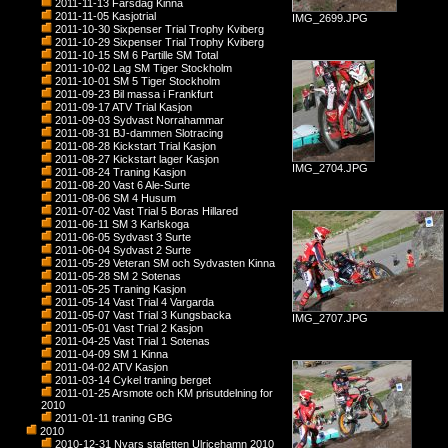
2011-11-13 Farsdag Kinna
2011-11-05 Kasjotrial
IMG_2699.JPG
2011-10-30 Sixpenser Trial Trophy Kviberg
2011-10-29 Sixpenser Trial Trophy Kviberg
2011-10-15 SM 6 Partille SM Total
2011-10-02 Lag SM Tiger Stockholm
2011-10-01 SM 5 Tiger Stockholm
2011-09-23 Bil massa i Frankfurt
2011-09-17 ATV Trial Kasjon
2011-09-03 Sydvast Norrahammar
2011-08-31 BJ-dammen Slotracing
2011-08-28 Kickstart Trial Kasjon
2011-08-27 Kickstart lager Kasjon
IMG_2704.JPG
2011-08-24 Traning Kasjon
2011-08-20 Vast 6 Ale-Surte
2011-08-06 SM 4 Husum
2011-07-02 Vast Trial 5 Boras Hillared
2011-06-11 SM 3 Karlskoga
2011-06-05 Sydvast 3 Surte
2011-06-04 Sydvast 2 Surte
2011-05-29 Veteran SM och Sydvasten Kinna
2011-05-28 SM 2 Sotenas
2011-05-25 Traning Kasjon
2011-05-14 Vast Trial 4 Vargarda
2011-05-07 Vast Trial 3 Kungsbacka
IMG_2707.JPG
2011-05-01 Vast Trial 2 Kasjon
2011-04-25 Vast Trial 1 Sotenas
2011-04-09 SM 1 Kinna
2011-04-02 ATV Kasjon
2011-03-14 Cykel traning berget
2011-01-25 Arsmote och KM prisutdelning for
2010
2011-01-11 traning GBG
2010
2010-12-31 Nyars stafetten Ulricehamn 2010