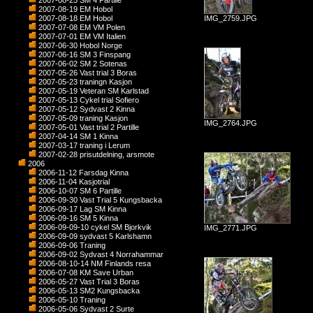
2007-08-25 SM 4 Partille
2007-08-19 EM Hobol
2007-08-18 EM Hobol
IMG_2759.JPG
2007-07-08 EM VM Polen
2007-07-01 EM VM Italien
2007-06-30 Hobol Norge
2007-06-16 SM 3 Finspang
2007-06-02 SM 2 Sotenas
2007-05-26 Vast trial 3 Boras
2007-05-23 traningn Kasjon
2007-05-19 Veteran SM Karlstad
2007-05-13 Cykel trial Sofiero
2007-05-12 Sydvast 2 Kinna
2007-05-09 traning Kasjon
IMG_2764.JPG
2007-05-01 Vast trial 2 Partille
2007-04-14 SM 1 Kinna
2007-03-17 traning i Lerum
2007-02-28 prisutdelning, arsmote
2006
2006-11-12 Farsdag Kinna
2006-11-04 Kasjotrial
2006-10-07 SM 6 Partille
2006-09-30 Vast Trial 5 Kungsbacka
2006-09-17 Lag SM Kinna
2006-09-16 SM 5 Kinna
2006-09-09-10 cykel SM Bjorkvik
IMG_2771.JPG
2006-09-09 sydvast 5 Karlshamn
2006-09-06 Traning
2006-09-02 Sydvast 4 Norrahammar
2006-08-10-14 NM Finlands resa
2006-07-08 KM Save Urban
2006-05-27 Vast Trial 3 Boras
2006-05-13 SM2 Kungsbacka
2006-05-10 Traning
2006-05-06 Sydvast 2 Surte