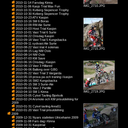
2010-11-14 Farsdag Kinna
IMG_2710.JPG
2010-11-06 Kasjo Trial Max Fun
2010-10-31 Kviberg Sixpencer Trophy
2010-10-30 Kviberg Sixpencer Trophy
2010-10-23 ATV Kasjon
2010-10-16 SM 6 Boras
2010-10-09 RM Ale Surte
2010-10-03 Host Trial Kasjon
2010-10-01 Vast Trial 6 Surte
2010-09-22 Onsdag Kasjon
2010-09-18 Vast Trial 5 Kungsbacka
2010-09-11 sydvast Ale Surte
2010-08-22 Vast trial 4 sotenas
IMG_2715.JPG
2010-08-15 Lag NM Oslo
2010-08-14 NM Oslo
2010-07-03 KM Save
2010-06-16 Onsdag i Kasjon
2010-06-13 Vast 3 Hillared
2010-06-06 Ballong over GBG
2010-05-22 Vast Trial 3 Vargarda
2010-05-19 prova pa och traning i kasjon
2010-05-16 SM2 Kungsbacka
2010-05-15 SM 3 Surte-Ale
2010-05-01 Vast 2 Partille
IMG_2719.JPG
2010-04-10 SM 1 Kinna
2010-03-05 Cykel Tavling Bjorkvik
2010-02-24 Arsmote och KM prisutdelning for
2009
2010-01-31 Cykel tavling Area51
2010-01-20 Vast Trial prisutdelning
2009
2009-12-31 Nyars stafetten Ulricehamn 2009
2009-11-08 Fars dag i Kinna
2009-10-31 Kasjotrial