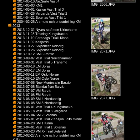
2014-05-10 Ale:Surte Vast 4
IMG_2666.JPG
2014-05-03 KM1
2014-05-01 Kasjon Vast Trial 3
2014-04-26 Vargarda Vast Trial 2
2014-04-21 Sotenas Vast Trial 1
2004-02-26 Arsmote och prisutdelning KM
2013
2013-12-31 Nyars stafetten Ulricehamn
2013-11-23 Training Kungsbacka
2013-11-10 Farsdags Trial i Kinna
2013-11-02 Kasjotrial
2013-10-27 Sixpencer Kviberg
2013-10-26 Sixpenser Kviberg
IMG_2671.JPG
2013-10-12 SM 6 Partille
2013-09-07 Vast Trial Norrahammar
2013-08-31 Vast Trial 5 Tranemo
2013-08-18 EM Boras
2013-08-17 EM Boras
2013-08-11 EM Oslo Norge
2013-08-10 EM Oslo Norge
2013-07-08 New Montesa in Barzio
2013-07-08 Blandat från Barzio
2013-07-07 VM Barzio
2013-07-06 EM Barzio
IMG_2677.JPG
2013-06-09 SM 4 Nordanstig
2013-06-08 SM 3 Nordanstig
2013-06-01 Vast Trial 4 Kungsbacka
2013-05-18 Vast Trial 3 Vargarda
2013-05-04 SM 2 Sotenas
2013-05-01 Vast Trial 2 Kasjon Leifs minne
2013-04-20 SM 1 Kinna
2013-04-01 Vast Trial 1 Sotenas
2013-03-23 VM X- Trial Bielefeld
2013-02-27 Arsmote och prisutdelning KM
2012