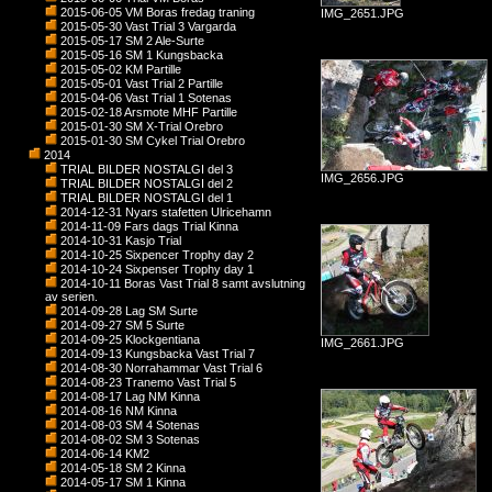
2015-06-05 VM Boras fredag traning
IMG_2651.JPG
2015-05-30 Vast Trial 3 Vargarda
2015-05-17 SM 2 Ale-Surte
2015-05-16 SM 1 Kungsbacka
2015-05-02 KM Partille
2015-05-01 Vast Trial 2 Partille
2015-04-06 Vast Trial 1 Sotenas
2015-02-18 Arsmote MHF Partille
2015-01-30 SM X-Trial Orebro
2015-01-30 SM Cykel Trial Orebro
2014
TRIAL BILDER NOSTALGI del 3
IMG_2656.JPG
TRIAL BILDER NOSTALGI del 2
TRIAL BILDER NOSTALGI del 1
2014-12-31 Nyars stafetten Ulricehamn
2014-11-09 Fars dags Trial Kinna
2014-10-31 Kasjo Trial
2014-10-25 Sixpencer Trophy day 2
2014-10-24 Sixpenser Trophy day 1
2014-10-11 Boras Vast Trial 8 samt avslutning
av serien.
2014-09-28 Lag SM Surte
2014-09-27 SM 5 Surte
2014-09-25 Klockgentiana
IMG_2661.JPG
2014-09-13 Kungsbacka Vast Trial 7
2014-08-30 Norrahammar Vast Trial 6
2014-08-23 Tranemo Vast Trial 5
2014-08-17 Lag NM Kinna
2014-08-16 NM Kinna
2014-08-03 SM 4 Sotenas
2014-08-02 SM 3 Sotenas
2014-06-14 KM2
2014-05-18 SM 2 Kinna
2014-05-17 SM 1 Kinna