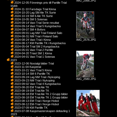
IMG_2566.JPG
2024-12-05 Förenings pris till Partille Trial
klubb
2024-11-10 Farsdags Trial Kinna
2024-10-20 Lag SM Ale TK Surte
2024-10-19 SM 6 Ale TK Surte
2024-10-05 SM 5 Sotenas
2024-09-14 Vast Trial Serie resultat
2024-09-14 Vast Trial 5 Kungsbacka
2024-09-07 SM 4 Bofors
2024-09-01 Lag NM Trial Finland Salo
2024-08-31 NM Trial i Finland Salo
2024-08-24 Vast Trial i Kinna
IMG_2576.JPG
2024-08-17 KM Partille TK i Kungsbacka
2024-05-04 Trial SM 2 Kungsbacka
2024-05-01 Vast Trial 2 Partille
2024-04-20 Triasl SM 1 Kinna
2024-04-01 Vast Trial 1 Sotenas
2023
2023-12-06 Nostalgi bilder Trial
2023-11-04 Kasjotrial
2023-10-21 Vast Trial 5 Kinna
2023-10-14 SM 6 Partille TK
2023-09-24 Lag NM Trial i Nykoping
IMG_2580.JPG
2023-09-23 NM Trial i Nykoping
2023-09-02 Vast Trial 4 Kungsbacka
2023-08-20 EM Trial Ale TK
2023-08-19 EM Trial Ale TK
2023-08-18 EM Trial Ale TK 2 Grupp bilder
2023-08-18 EM Trial Ale TK 1 Grupp bilder
2023-08-13 EM-Trial i Norge-Hobol
2023-08-12 EM-Trial i Norge-Hobol
2023-07-09 KM Partille TK
2023-07-08 Kasjomasterskapen deltavling 1
2023