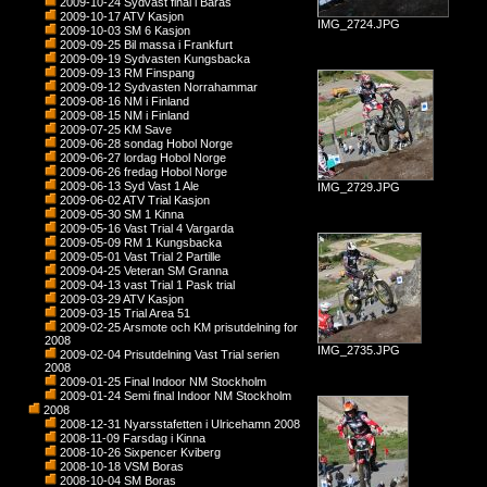
2009-10-24 Sydvast final i Baras
2009-10-17 ATV Kasjon
IMG_2724.JPG
2009-10-03 SM 6 Kasjon
2009-09-25 Bil massa i Frankfurt
2009-09-19 Sydvasten Kungsbacka
2009-09-13 RM Finspang
2009-09-12 Sydvasten Norrahammar
2009-08-16 NM i Finland
2009-08-15 NM i Finland
2009-07-25 KM Save
2009-06-28 sondag Hobol Norge
2009-06-27 lordag Hobol Norge
2009-06-26 fredag Hobol Norge
2009-06-13 Syd Vast 1 Ale
IMG_2729.JPG
2009-06-02 ATV Trial Kasjon
2009-05-30 SM 1 Kinna
2009-05-16 Vast Trial 4 Vargarda
2009-05-09 RM 1 Kungsbacka
2009-05-01 Vast Trial 2 Partille
2009-04-25 Veteran SM Granna
2009-04-13 vast Trial 1 Pask trial
2009-03-29 ATV Kasjon
2009-03-15 Trial Area 51
2009-02-25 Arsmote och KM prisutdelning for
2008
IMG_2735.JPG
2009-02-04 Prisutdelning Vast Trial serien
2008
2009-01-25 Final Indoor NM Stockholm
2009-01-24 Semi final Indoor NM Stockholm
2008
2008-12-31 Nyarsstafetten i Ulricehamn 2008
2008-11-09 Farsdag i Kinna
2008-10-26 Sixpencer Kviberg
2008-10-18 VSM Boras
2008-10-04 SM Boras