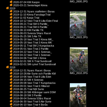
IMG_2600.JPG
2020-07-04 KM Kasjon
2020-03-21 Seniorlaget Kinna
2019
2019-12-31 Nyars staffetten i Boras
2019-11-10 Kinna FarsdagsTrial
2019-11-02 Kasjo Trial
2019-10-12 Väst Trial 8 Lilla-Edet Final
2019-09-21 Trial SM 6 Partille_
2019-09-21 Trial SM 6 Partille
2019-08-10 KM Partille TK
2019-08-03 Sviesta 54ars Racet
2019-05-25 SM 3 Ale TK
IMG_2603.JPG
2019-05-18 Vast Trial 3 Kinna MK_
2019-05-18 Vast Trial 3 Kinna MK
2019-05-11 Trial SM 2 Kungsbacka
2019-05-01 Vast Trial 2 Partille
2019-04-22 Vast Trial 1 Sotenas_
2019-04-22 Vast Trial 1 Sotenas
2019-04-06 Trial SM 1 Kinna
2019-02-01 SM X-Trial Sundsvall
2019-02-01 SM cykel Trial Sundsvall
2018
2018-12-31 Nyars Racet i Boras
IMG_2610.JPG
2018-10-28 Ale-Surte och Partille KM
2018-10-06 Vast Trial 8 Lilla Edet
2018-09-15 SM 4 Sotenas
2018-09-08 Vast Trial 7 Kungsbacka
2018-09-01 Vast Trial 6 Hillared
2018-08-25 Trial NM Surte
2018-08-19 SM 40åringar samt DSM
2018-08-18 SM 3 Partille
2018-08-04 Sviesta 53års Racet
2018-06-30 Vast Trial 5 Ale-Surte
2018-06-10 Vast Trial 4 Borås