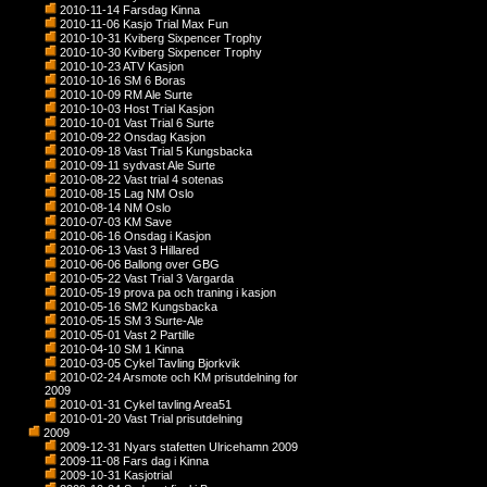
2010-11-14 Farsdag Kinna
2010-11-06 Kasjo Trial Max Fun
2010-10-31 Kviberg Sixpencer Trophy
2010-10-30 Kviberg Sixpencer Trophy
2010-10-23 ATV Kasjon
2010-10-16 SM 6 Boras
2010-10-09 RM Ale Surte
2010-10-03 Host Trial Kasjon
2010-10-01 Vast Trial 6 Surte
2010-09-22 Onsdag Kasjon
2010-09-18 Vast Trial 5 Kungsbacka
2010-09-11 sydvast Ale Surte
2010-08-22 Vast trial 4 sotenas
2010-08-15 Lag NM Oslo
2010-08-14 NM Oslo
2010-07-03 KM Save
2010-06-16 Onsdag i Kasjon
2010-06-13 Vast 3 Hillared
2010-06-06 Ballong over GBG
2010-05-22 Vast Trial 3 Vargarda
2010-05-19 prova pa och traning i kasjon
2010-05-16 SM2 Kungsbacka
2010-05-15 SM 3 Surte-Ale
2010-05-01 Vast 2 Partille
2010-04-10 SM 1 Kinna
2010-03-05 Cykel Tavling Bjorkvik
2010-02-24 Arsmote och KM prisutdelning for
2009
2010-01-31 Cykel tavling Area51
2010-01-20 Vast Trial prisutdelning
2009
2009-12-31 Nyars stafetten Ulricehamn 2009
2009-11-08 Fars dag i Kinna
2009-10-31 Kasjotrial