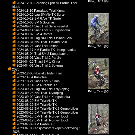
IMG_7546.jpg
2024-12-05 Förenings pris till Partille Trial
klubb
2024-11-10 Farsdags Trial Kinna
2024-10-20 Lag SM Ale TK Surte
2024-10-19 SM 6 Ale TK Surte
2024-10-05 SM 5 Sotenas
2024-09-14 Vast Trial Serie resultat
2024-09-14 Vast Trial 5 Kungsbacka
2024-09-07 SM 4 Bofors
2024-09-01 Lag NM Trial Finland Salo
2024-08-31 NM Trial i Finland Salo
2024-08-24 Vast Trial i Kinna
IMG_7549.jpg
2024-08-17 KM Partille TK i Kungsbacka
2024-05-04 Trial SM 2 Kungsbacka
2024-05-01 Vast Trial 2 Partille
2024-04-20 Triasl SM 1 Kinna
2024-04-01 Vast Trial 1 Sotenas
2023
2023-12-06 Nostalgi bilder Trial
2023-11-04 Kasjotrial
2023-10-21 Vast Trial 5 Kinna
2023-10-14 SM 6 Partille TK
2023-09-24 Lag NM Trial i Nykoping
IMG_7552.jpg
2023-09-23 NM Trial i Nykoping
2023-09-02 Vast Trial 4 Kungsbacka
2023-08-20 EM Trial Ale TK
2023-08-19 EM Trial Ale TK
2023-08-18 EM Trial Ale TK 2 Grupp bilder
2023-08-18 EM Trial Ale TK 1 Grupp bilder
2023-08-13 EM-Trial i Norge-Hobol
2023-08-12 EM-Trial i Norge-Hobol
2023-07-09 KM Partille TK
2023-07-08 Kasjomasterskapen deltavling 1
2023