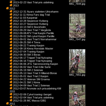
2013-02-23 Vast Trial pris utdelning
IMG_7644.jpg
2013
2012
2012-12-31 Nyars stafetten Ulricehamn
2012-11-11 Kinna Fars dag Trial
2012-11-03 Kasjotrial
2012-10-28 Sixpencer Kviberg
2012-10-27 Sixpencer Kviberg
2012-10-13 SM 6 Stockholm
2012-09-29 Vast Trial 7 Vargårda
2012-09-08 ATV Trial Kasjön Partille
2012-09-02 SM cykel Kasjon Partille
2012-09-01 Vast Trial 5 Norrahammar
IMG_7647.jpg
2012-08-25 SM 4 Timra
2012-08-22 Traning Kasjon
2012-08-18 Kinna Horndals Master
2012-07-04 Traning Kasjon
2012-06-30 SM 3 Boras
2012-06-17 Trippel Trial Nykoping
2012-06-16 Trippel Trial Nykoping
2012-06-06 JFG Takrenovering Kasjon
2012-06-02 Vast Trial 4 Ale Surte
2012-05-19 SM 2 Sotenas
2012-05-12-Vast Trial 3 Hillared-Boras
IMG_7651.jpg
2012-05-01 Vast Trial 2 Kasjon
2012-04-22 Veteran SM Granna
2012-04-21 SM 1 Kinna
2012-04-09 Vast Trial 1 Sotenas
2012-03-07 Arsmote och prisutdelning KM
2011
2012-02-06 Cykel traning i berget
2012-02-04 Vast Trial pris utdelning
2012-01-26 MC Massa GBG
2011