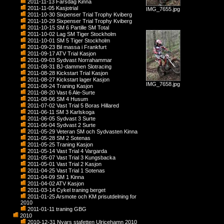
2011-11-13 Farsdag Kinna
2011-11-05 Kasjotrial
IMG_7655.jpg
2011-10-30 Sixpenser Trial Trophy Kviberg
2011-10-29 Sixpenser Trial Trophy Kviberg
2011-10-15 SM 6 Partille SM Total
2011-10-02 Lag SM Tiger Stockholm
2011-10-01 SM 5 Tiger Stockholm
2011-09-23 Bil massa i Frankfurt
2011-09-17 ATV Trial Kasjon
2011-09-03 Sydvast Norrahammar
2011-08-31 BJ-dammen Slotracing
2011-08-28 Kickstart Trial Kasjon
2011-08-27 Kickstart lager Kasjon
IMG_7658.jpg
2011-08-24 Traning Kasjon
2011-08-20 Vast 6 Ale-Surte
2011-08-06 SM 4 Husum
2011-07-02 Vast Trial 5 Boras Hillared
2011-06-11 SM 3 Karlskoga
2011-06-05 Sydvast 3 Surte
2011-06-04 Sydvast 2 Surte
2011-05-29 Veteran SM och Sydvasten Kinna
2011-05-28 SM 2 Sotenas
2011-05-25 Traning Kasjon
2011-05-14 Vast Trial 4 Vargarda
2011-05-07 Vast Trial 3 Kungsbacka
2011-05-01 Vast Trial 2 Kasjon
2011-04-25 Vast Trial 1 Sotenas
2011-04-09 SM 1 Kinna
2011-04-02 ATV Kasjon
2011-03-14 Cykel traning berget
2011-01-25 Arsmote och KM prisutdelning for
2010
2011-01-11 traning GBG
2010
2010-12-31 Nyars stafetten Ulricehamn 2010