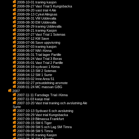
2008-10-01 traning kasjon
2008-09-27 Vast Trial 5 Kungsbacka
2008-09-20 vast trial 4 Ale
2008-09-13 Cykel Alingsas
2008-08-31 VM Uddevalla
2008-08-30 EM Uddevalla
2008-08-29 traning Uddevalla
2008-08-21 traning Kasjon
2008-07-27 Vast Trial 1 Sotenas
2008-07-12 KM Save
2008-07-06 Save uppvisning
2008-07-03 traning kasjon
2008-06-07 NM i Kinna
2008-05-31 Trial lager Partille
2008-05-24 Vast Trial 3 Boras
2008-05-01 Vast Trial 2 Partille
2008-04-19 sydvast 1 Kinna
2008-04-13 SM 2 Sotenas
2008-04-12 SM 1 Surte
2008-03-02 Inne Area 51
2008-02-27 prisutdelning arsmote
2008-01-24 MC massan GBG
2007
2007-11-11 Farsdags Trial i Kinna
2007-11-03 kasjo trial
2007-10-20 Vast trial traning och avslutning Ale
Surte
2007-10-13 Sydvast 6 och avslutning
2007-09-29 Vast trial Kungsbacka
2007-09-19 Bilmassa Frankfurt
2007-09-15 SM 6 Tiger
2007-09-09 SM 5 och Lag SM Timra
2007-09-08 SM 5 Timra
2007-09-05 traning Kasjon