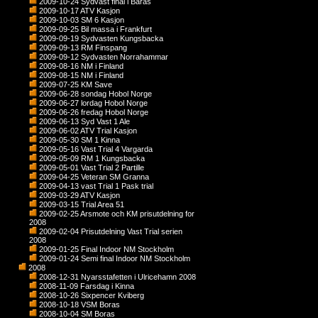
2009-10-24 Sydvast final i Baras
2009-10-17 ATV Kasjon
2009-10-03 SM 6 Kasjon
2009-09-25 Bil massa i Frankfurt
2009-09-19 Sydvasten Kungsbacka
2009-09-13 RM Finspang
2009-09-12 Sydvasten Norrahammar
2009-08-16 NM i Finland
2009-08-15 NM i Finland
2009-07-25 KM Save
2009-06-28 sondag Hobol Norge
2009-06-27 lordag Hobol Norge
2009-06-26 fredag Hobol Norge
2009-06-13 Syd Vast 1 Ale
2009-06-02 ATV Trial Kasjon
2009-05-30 SM 1 Kinna
2009-05-16 Vast Trial 4 Vargarda
2009-05-09 RM 1 Kungsbacka
2009-05-01 Vast Trial 2 Partille
2009-04-25 Veteran SM Granna
2009-04-13 vast Trial 1 Pask trial
2009-03-29 ATV Kasjon
2009-03-15 Trial Area 51
2009-02-25 Arsmote och KM prisutdelning for
2008
2009-02-04 Prisutdelning Vast Trial serien
2008
2009-01-25 Final Indoor NM Stockholm
2009-01-24 Semi final Indoor NM Stockholm
2008
2008-12-31 Nyarsstafetten i Ulricehamn 2008
2008-11-09 Farsdag i Kinna
2008-10-26 Sixpencer Kviberg
2008-10-18 VSM Boras
2008-10-04 SM Boras