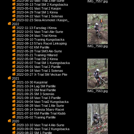
2023-06-10 Vast Trial 3 Ale-Surte
IMG_7557.jpg
2023-05-13 Trial SM 2 Kungsbacka
2023-05-01 Vast Trial 2 Kasjon
2023-04-29 Trial SM 1 Kinna
2023-04-22 Vast Trial 1 Sotenas
2023-02-23 Sista Arsmotet i Kasjon_
2022
2022-11-13 Farsdag i Kinna
2022-10-01 Vast Trial i Ale-Surte
2022-09-24 Vast Trial Kinna
2022-09-10 Traning Kungsbacka
2022-08-13 57ars Racet Linkoping
IMG_7560.jpg
2022-07-02 KM Partille
2022-05-28 Trial SM3 Ale-Surte
2022-05-21 Training Hillared
2022-05-08 Trial SM 2 Kinna
2022-05-07 Trial SM 1 Kunngsbacka
2022-05-01 Vast Trial 2 Partille
2022-04-18 Vast Trial 1 Sotenas
2022-03-27 X-Trial SM Veckan Pite
2021
2021-10-30 Kasjotrial
2021-10-24 Lag SM Partille
2021-10-23 SM final Partille
IMG_7563.jpg
2021-09-25 SM 3 Sotenäs
2021-09-18 Vast Trial 3 Partille
2021-09-04 Vast Trial2 Kungsbacka
2021-08-28 Vast Trial 1 Ale Surte
2021-08-14 Sviesta 56ars-Racet
2021-07-10 KM Partille Trial Klubb
2021-05-02 Traning Partille
2020
2020-10-10 Vast Trial 4 Ale-Surte
2020-09-05 Vast Trial 2 Kungsbacka
2020-08-22 SM 1 Partille