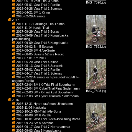
2018-05-19 Väst Trial 3 Kinna
IMG_7590.jpg
2018-05-01 Vast Trial 2 Partille
2018-04-28 Vast Trial 1 Sotenas
2018-04-21 SM 1 Kinna
2018-02-28 Arsmote
2017
2017-11-12 Farsdags Trial i Kinna
2017-11-04 Kasjo-Trial
2017-09-29 Vast Trial 6 Boras
2017-09-09 Vast Trial 5 Kungsbacka
prisutdelning
2017-09-09 Vast Trial 5 Kungsbacka
2017-09-02 Sm 5 Sotenas
IMG_7593.jpg
2017-08-26 SM 4 Ale-Surte
2017-08-05 Sviesta 52 ars Racet
2017-07-01 Km 2017
2017-05-20 Vast Trial 4 Kinna
2017-05-13 Vast Trial 3 Surte:Ale
2017-05-01 Vast Trial 2 Partille
2017-04-17 Vast Trial 1 Sotenas
2017-02-22 Arsmote och prisutdelning MHF-
ungdom Partille
2017-02-04 SM i X-Trial Final Soderhamn
2017-02-04 SM Cykel Trial Final Soderhamn
IMG_7598.jpg
2017-02-03 SM i X-Trial kval Soderhamn
2017-02-03 SM Cykel Trial kval Soderhamn
2016
2016-12-31 Nyars stafetten Ulricehamn
2016-11-05 Kasjotrial
2016-10-15 RM-Trial i Ale-Surte
2016-10-08 SM 6 Partille
2016-10-01 Vast Trial 8 och Avslutning Boras
2016-09-23 SM 5 Sotenas
2016-09-17 Vast Trial 7 Norrahammar
2016-09-03 Vast 6 Kungsbacka