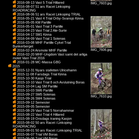
2016-08-13 Vast 5 Trial Hillared
IMG_7603.jpg
2016-08-07 51 ars Racet Linkoping
ROADRACING
2016-08-06 51 ars Racet Linkoping TRIAL
2016-05-21 Vast 4 Trial Orby-Svansjo Kinna
2016-05-05 KM Partille
2016-05-01 Vast Trial 3 Partille
2016-04-23 Vast Trial 2 Ale-Surte
2016-04-17 SM1 Kinna
2016-04-09 Vast Trial 1 Sotenas
2016-03-08 MHF Partille Cykel Trial
Bunkerberget
IMG_7606.jpg
2016-02-24 Arsmote MHF Partille
2016-02-20 MHF-Ungdom Vast samt det arliga
motet Vast-Trial 2016
2016-01-28 MC-Massa GBG
2015
2015-12-31 Nyars stafetten Ulricehamn
2015-11-08 Farsdags Trial Kinna
2015-10-30 Kasjo Trial
2015-10-10 Vast Trial 8 och Avslutning Boras
2015-10-04 Lag SM Partille
2015-10-03 SM6 Partille
2015-09-27 SM5 Sotenas
IMG_7610.jpg
2015-09-26 SM4 Sotenas
2015-09-12 Semester
2015-09-05 Semester
2015-08-29 Vast Trial 5 Norrahammar
2015-08-22 Vast Trial 4 Hillared
2015-08-19 Onsdags traning Kasjon
2015-08-02 50 ars Racet i Linkoping
ROADRACING
2015-08-01 50 ars Racet i Linkoping TRIAL
2015-06-07 Trial VM Boras
2015-06-06 Trial VM Boras