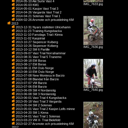
2014-05-10 Ale:Surte Vast 4
IMG_7633.jpg
2014-05-03 KM1
2014-05-01 Kasjon Vast Trial 3
2014-04-26 Vargarda Vast Trial 2
2014-04-21 Sotenas Vast Trial 1
2004-02-26 Arsmote och prisutdelning KM
2013
2013-12-31 Nyars stafetten Ulricehamn
2013-11-23 Training Kungsbacka
2013-11-10 Farsdags Trial i Kinna
2013-11-02 Kasjotrial
2013-10-27 Sixpencer Kviberg
2013-10-26 Sixpenser Kviberg
IMG_7636.jpg
2013-10-12 SM 6 Partille
2013-09-07 Vast Trial Norrahammar
2013-08-31 Vast Trial 5 Tranemo
2013-08-18 EM Boras
2013-08-17 EM Boras
2013-08-11 EM Oslo Norge
2013-08-10 EM Oslo Norge
2013-07-08 New Montesa in Barzio
2013-07-08 Blandat från Barzio
2013-07-07 VM Barzio
2013-07-06 EM Barzio
IMG_7640.jpg
2013-06-09 SM 4 Nordanstig
2013-06-08 SM 3 Nordanstig
2013-06-01 Vast Trial 4 Kungsbacka
2013-05-18 Vast Trial 3 Vargarda
2013-05-04 SM 2 Sotenas
2013-05-01 Vast Trial 2 Kasjon Leifs minne
2013-04-20 SM 1 Kinna
2013-04-01 Vast Trial 1 Sotenas
2013-03-23 VM X- Trial Bielefeld
2013-02-27 Arsmote och prisutdelning KM
2012