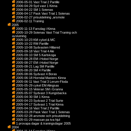
2006-05-01 Vast Trial 2 Partille
2006-04-29 Syd vast 1 Kinna
2006-04-22 SM 1 Sotenas
2006-04-17 Pask Vast Trial 1 Sotenas
2006-02-27 prisutdelning ,arsmote
2006-02-11 Traning
2005
2005-11-13 Farsdag i Kinna
2005-10-29 Sotenas Vast Trial Traning och
avslutning
2005-10-23 KM cykel & MC
2005-10-22 RM Partille
2005-10-08 Sydvasten Hillared
2005-09-18 Vast Trial 4 Ale
2005-09-10 SM 5 Karlskoga
2005-08-28 EM i Hobol Norge
2005-08-27 EM i Hobol Norge
2005-08-21 Lag SM Partille
2005-08-20 SM 4 Partille
2005-08-06 Sydvast 4 Boras
2005-06-18 Horndal Masters Kinna
2005-06-11 Vast Trial 3 Lerum-Floda
2005-05-29 cykel EM Alingsas
2005-05-15 Veteran SM i Granna
2005-05-07 Sydvast 3 Kungsbacka
2005-04-30 SM 1 Kinna
2005-04-23 Sydvast 2 Trial Surte
2005-04-17 Sydvast 1 Trial Kinna
2005-04-16 Vast Trial 2 Partille
2005-03-28 Pask Vast Trial 1 Sotenas
2005-02-28 arsmote och prisutdelning
2005-01-29 massan pa tva hjul
1 provapa dagar & traningsdagar 2005
2004