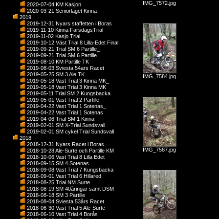
IMG_7572.jpg
2020-07-04 KM Kasjon
2020-03-21 Seniorlaget Kinna
2019
2019-12-31 Nyars staffetten i Boras
2019-11-10 Kinna FarsdagsTrial
2019-11-02 Kasjo Trial
2019-10-12 Väst Trial 8 Lilla-Edet Final
2019-09-21 Trial SM 6 Partille_
2019-09-21 Trial SM 6 Partille
2019-08-10 KM Partille TK
2019-08-03 Sviesta 54ars Racet
2019-05-25 SM 3 Ale TK
IMG_7584.jpg
2019-05-18 Vast Trial 3 Kinna MK_
2019-05-18 Vast Trial 3 Kinna MK
2019-05-11 Trial SM 2 Kungsbacka
2019-05-01 Vast Trial 2 Partille
2019-04-22 Vast Trial 1 Sotenas_
2019-04-22 Vast Trial 1 Sotenas
2019-04-06 Trial SM 1 Kinna
2019-02-01 SM X-Trial Sundsvall
2019-02-01 SM cykel Trial Sundsvall
2018
2018-12-31 Nyars Racet i Boras
IMG_7587.jpg
2018-10-28 Ale-Surte och Partille KM
2018-10-06 Vast Trial 8 Lilla Edet
2018-09-15 SM 4 Sotenas
2018-09-08 Vast Trial 7 Kungsbacka
2018-09-01 Vast Trial 6 Hillared
2018-08-25 Trial NM Surte
2018-08-19 SM 40åringar samt DSM
2018-08-18 SM 3 Partille
2018-08-04 Sviesta 53års Racet
2018-06-30 Vast Trial 5 Ale-Surte
2018-06-10 Vast Trial 4 Borås