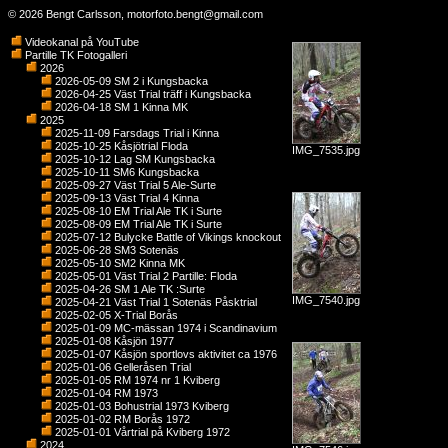
© 2026 Bengt Carlsson,
motorfoto.bengt@gmail.com
Videokanal på YouTube
Partille TK Fotogalleri
2026
2026-05-09 SM 2 i Kungsbacka
2026-04-25 Väst Trial träff i Kungsbacka
2026-04-18 SM 1 Kinna MK
2025
2025-11-09 Farsdags Trial i Kinna
2025-10-25 Kåsjötrial Floda
IMG_7535.jpg
2025-10-12 Lag SM Kungsbacka
2025-10-11 SM6 Kungsbacka
2025-09-27 Väst Trial 5 Ale-Surte
2025-09-13 Väst Trial 4 Kinna
2025-08-10 EM Trial Ale TK i Surte
2025-08-09 EM Trial Ale TK i Surte
2025-07-12 Bulycke Battle of Vikings knockout
2025-06-28 SM3 Sotenäs
2025-05-10 SM2 Kinna MK
2025-05-01 Väst Trial 2 Partille: Floda
2025-04-26 SM 1 Ale TK :Surte
IMG_7540.jpg
2025-04-21 Väst Trial 1 Sotenäs Påsktrial
2025-02-05 X-Trial Borås
2025-01-09 MC-mässan 1974 i Scandinavium
2025-01-08 Kåsjön 1977
2025-01-07 Kåsjön sportlovs aktivitet ca 1976
2025-01-06 Gelleråsen Trial
2025-01-05 RM 1974 nr 1 Kviberg
2025-01-04 RM 1973
2025-01-03 Bohustrial 1973 Kviberg
2025-01-02 RM Borås 1972
2025-01-01 Vårtrial på Kviberg 1972
2024