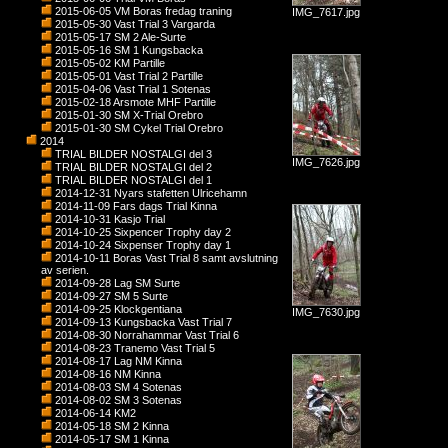
2015-06-05 VM Boras fredag traning
IMG_7617.jpg
2015-05-30 Vast Trial 3 Vargarda
2015-05-17 SM 2 Ale-Surte
2015-05-16 SM 1 Kungsbacka
2015-05-02 KM Partille
2015-05-01 Vast Trial 2 Partille
2015-04-06 Vast Trial 1 Sotenas
2015-02-18 Arsmote MHF Partille
2015-01-30 SM X-Trial Orebro
2015-01-30 SM Cykel Trial Orebro
2014
TRIAL BILDER NOSTALGI del 3
IMG_7626.jpg
TRIAL BILDER NOSTALGI del 2
TRIAL BILDER NOSTALGI del 1
2014-12-31 Nyars stafetten Ulricehamn
2014-11-09 Fars dags Trial Kinna
2014-10-31 Kasjo Trial
2014-10-25 Sixpencer Trophy day 2
2014-10-24 Sixpenser Trophy day 1
2014-10-11 Boras Vast Trial 8 samt avslutning
av serien.
2014-09-28 Lag SM Surte
2014-09-27 SM 5 Surte
2014-09-25 Klockgentiana
IMG_7630.jpg
2014-09-13 Kungsbacka Vast Trial 7
2014-08-30 Norrahammar Vast Trial 6
2014-08-23 Tranemo Vast Trial 5
2014-08-17 Lag NM Kinna
2014-08-16 NM Kinna
2014-08-03 SM 4 Sotenas
2014-08-02 SM 3 Sotenas
2014-06-14 KM2
2014-05-18 SM 2 Kinna
2014-05-17 SM 1 Kinna