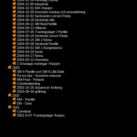
2004-11-14 Farsdag i Kinna
2004-11-06 Kasjotrial
2004-10-31 KM i Kasjon
2004-10-30 Hunnebo traning och prisutdelning
2004-10-02 Sydvasten Lerum-Floda
2004-09-18 Serietrial i Ale
2004-09-11 SM final Partille
2004-08-21 Hillared
2004-07-05 Traningslager i Partille
2004-05-29 Serietrial Lerum-Floda
2004-05-15 SM 2 Kinna
2004-05-08 Serietrial Partille
2004-05-01 SM 1 Kungsbacka
2004-04-24 Surte
2004-04-17 Kinna
2004-04-12 Hunnebo
1 Onsdags traningar i Kasjon
2003
SM 4 Partille och SM 6 Lilla Edet
Pa tva hjul - Svenska massan
NM Final - Finland
Cykeltrialtavling
2003-10-26 Sixpencer Kviberg
2003-08-30 grillning
2002
NM - Partille
EM - Oslo
2001
Cykeltrial
2001-8-07 Traningslager Kasjon