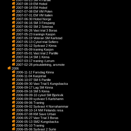
2007-08-25 SM 4 Partille
2007-08-19 EM Hobol
2007-08-18 EM Hobol
2007-07-08 EM VM Polen
2007-07-01 EM VM Italien
2007-06-30 Hobol Norge
2007-06-16 SM 3 Finspang
2007-06-02 SM 2 Sotenas
2007-05-26 Vast trial 3 Boras
2007-05-23 traningn Kasjon
2007-05-19 Veteran SM Karlstad
2007-05-13 Cykel trial Sofiero
2007-05-12 Sydvast 2 Kinna
2007-05-09 traning Kasjon
2007-05-01 Vast trial 2 Partille
2007-04-14 SM 1 Kinna
2007-03-17 traning i Lerum
2007-02-28 prisutdelning, arsmote
2006
2006-11-12 Farsdag Kinna
2006-11-04 Kasjotrial
2006-10-07 SM 6 Partille
2006-09-30 Vast Trial 5 Kungsbacka
2006-09-17 Lag SM Kinna
2006-09-16 SM 5 Kinna
2006-09-09-10 cykel SM Bjorkvik
2006-09-09 sydvast 5 Karlshamn
2006-09-06 Traning
2006-09-02 Sydvast 4 Norrahammar
2006-08-10-14 NM Finlands resa
2006-07-08 KM Save Urban
2006-05-27 Vast Trial 3 Boras
2006-05-13 SM2 Kungsbacka
2006-05-10 Traning
2006-05-06 Sydvast 2 Surte