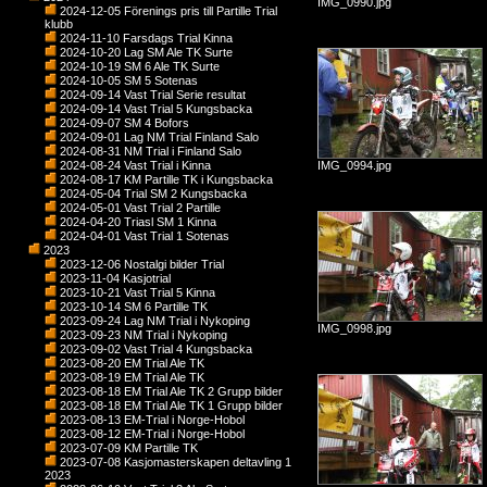
IMG_0990.jpg
2024-12-05 Förenings pris till Partille Trial
klubb
2024-11-10 Farsdags Trial Kinna
2024-10-20 Lag SM Ale TK Surte
2024-10-19 SM 6 Ale TK Surte
2024-10-05 SM 5 Sotenas
2024-09-14 Vast Trial Serie resultat
2024-09-14 Vast Trial 5 Kungsbacka
2024-09-07 SM 4 Bofors
2024-09-01 Lag NM Trial Finland Salo
2024-08-31 NM Trial i Finland Salo
2024-08-24 Vast Trial i Kinna
IMG_0994.jpg
2024-08-17 KM Partille TK i Kungsbacka
2024-05-04 Trial SM 2 Kungsbacka
2024-05-01 Vast Trial 2 Partille
2024-04-20 Triasl SM 1 Kinna
2024-04-01 Vast Trial 1 Sotenas
2023
2023-12-06 Nostalgi bilder Trial
2023-11-04 Kasjotrial
2023-10-21 Vast Trial 5 Kinna
2023-10-14 SM 6 Partille TK
2023-09-24 Lag NM Trial i Nykoping
IMG_0998.jpg
2023-09-23 NM Trial i Nykoping
2023-09-02 Vast Trial 4 Kungsbacka
2023-08-20 EM Trial Ale TK
2023-08-19 EM Trial Ale TK
2023-08-18 EM Trial Ale TK 2 Grupp bilder
2023-08-18 EM Trial Ale TK 1 Grupp bilder
2023-08-13 EM-Trial i Norge-Hobol
2023-08-12 EM-Trial i Norge-Hobol
2023-07-09 KM Partille TK
2023-07-08 Kasjomasterskapen deltavling 1
2023