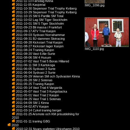
2011-11-13 Farsdag Kinna
2011-11-05 Kasjotrial
IMG_1096.jpg
2011-10-30 Sixpenser Trial Trophy Kviberg
2011-10-29 Sixpenser Trial Trophy Kviberg
2011-10-15 SM 6 Partille SM Total
2011-10-02 Lag SM Tiger Stockholm
2011-10-01 SM 5 Tiger Stockholm
2011-09-23 Bil massa i Frankfurt
2011-09-17 ATV Trial Kasjon
2011-09-03 Sydvast Norrahammar
2011-08-31 BJ-dammen Slotracing
2011-08-28 Kickstart Trial Kasjon
2011-08-27 Kickstart lager Kasjon
IMG_1110.jpg
2011-08-24 Traning Kasjon
2011-08-20 Vast 6 Ale-Surte
2011-08-06 SM 4 Husum
2011-07-02 Vast Trial 5 Boras Hillared
2011-06-11 SM 3 Karlskoga
2011-06-05 Sydvast 3 Surte
2011-06-04 Sydvast 2 Surte
2011-05-29 Veteran SM och Sydvasten Kinna
2011-05-28 SM 2 Sotenas
2011-05-25 Traning Kasjon
2011-05-14 Vast Trial 4 Vargarda
2011-05-07 Vast Trial 3 Kungsbacka
2011-05-01 Vast Trial 2 Kasjon
2011-04-25 Vast Trial 1 Sotenas
2011-04-09 SM 1 Kinna
2011-04-02 ATV Kasjon
2011-03-14 Cykel traning berget
2011-01-25 Arsmote och KM prisutdelning for
2010
2011-01-11 traning GBG
2010
2010-12-31 Nyars stafetten Ulricehamn 2010