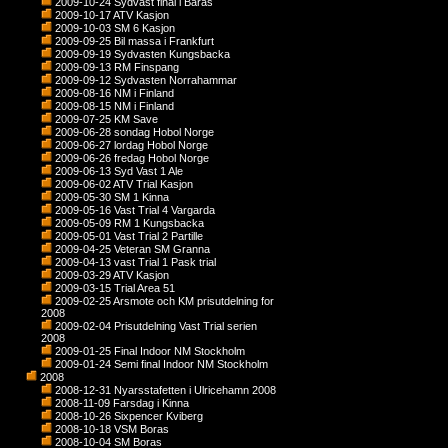
2009-10-24 Sydvast final i Baras
2009-10-17 ATV Kasjon
2009-10-03 SM 6 Kasjon
2009-09-25 Bil massa i Frankfurt
2009-09-19 Sydvasten Kungsbacka
2009-09-13 RM Finspang
2009-09-12 Sydvasten Norrahammar
2009-08-16 NM i Finland
2009-08-15 NM i Finland
2009-07-25 KM Save
2009-06-28 sondag Hobol Norge
2009-06-27 lordag Hobol Norge
2009-06-26 fredag Hobol Norge
2009-06-13 Syd Vast 1 Ale
2009-06-02 ATV Trial Kasjon
2009-05-30 SM 1 Kinna
2009-05-16 Vast Trial 4 Vargarda
2009-05-09 RM 1 Kungsbacka
2009-05-01 Vast Trial 2 Partille
2009-04-25 Veteran SM Granna
2009-04-13 vast Trial 1 Pask trial
2009-03-29 ATV Kasjon
2009-03-15 Trial Area 51
2009-02-25 Arsmote och KM prisutdelning for
2008
2009-02-04 Prisutdelning Vast Trial serien
2008
2009-01-25 Final Indoor NM Stockholm
2009-01-24 Semi final Indoor NM Stockholm
2008
2008-12-31 Nyarsstafetten i Ulricehamn 2008
2008-11-09 Farsdag i Kinna
2008-10-26 Sixpencer Kviberg
2008-10-18 VSM Boras
2008-10-04 SM Boras