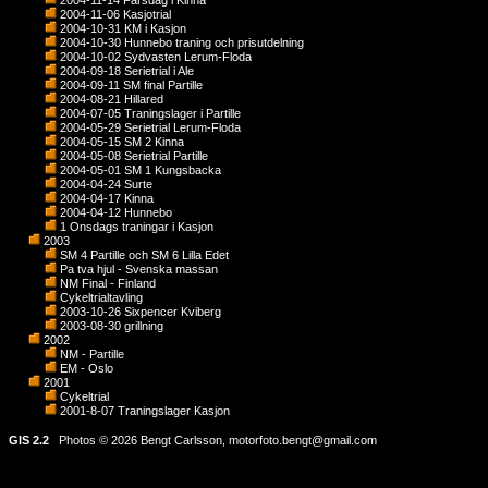
2004-11-14 Farsdag i Kinna
2004-11-06 Kasjotrial
2004-10-31 KM i Kasjon
2004-10-30 Hunnebo traning och prisutdelning
2004-10-02 Sydvasten Lerum-Floda
2004-09-18 Serietrial i Ale
2004-09-11 SM final Partille
2004-08-21 Hillared
2004-07-05 Traningslager i Partille
2004-05-29 Serietrial Lerum-Floda
2004-05-15 SM 2 Kinna
2004-05-08 Serietrial Partille
2004-05-01 SM 1 Kungsbacka
2004-04-24 Surte
2004-04-17 Kinna
2004-04-12 Hunnebo
1 Onsdags traningar i Kasjon
2003
SM 4 Partille och SM 6 Lilla Edet
Pa tva hjul - Svenska massan
NM Final - Finland
Cykeltrialtavling
2003-10-26 Sixpencer Kviberg
2003-08-30 grillning
2002
NM - Partille
EM - Oslo
2001
Cykeltrial
2001-8-07 Traningslager Kasjon
GIS 2.2
Photos © 2026 Bengt Carlsson,
motorfoto.bengt@gmail.com