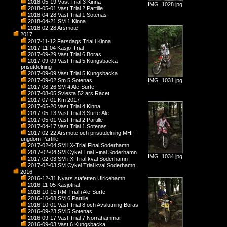
2018-05-19 Väst Trial 3 Kinna
IMG_1028.jpg
2018-05-01 Vast Trial 2 Partille
2018-04-28 Vast Trial 1 Sotenas
2018-04-21 SM 1 Kinna
2018-02-28 Arsmote
2017
2017-11-12 Farsdags Trial i Kinna
2017-11-04 Kasjo-Trial
2017-09-29 Vast Trial 6 Boras
2017-09-09 Vast Trial 5 Kungsbacka
prisutdelning
2017-09-09 Vast Trial 5 Kungsbacka
2017-09-02 Sm 5 Sotenas
IMG_1031.jpg
2017-08-26 SM 4 Ale-Surte
2017-08-05 Sviesta 52 ars Racet
2017-07-01 Km 2017
2017-05-20 Vast Trial 4 Kinna
2017-05-13 Vast Trial 3 Surte:Ale
2017-05-01 Vast Trial 2 Partille
2017-04-17 Vast Trial 1 Sotenas
2017-02-22 Arsmote och prisutdelning MHF-
ungdom Partille
2017-02-04 SM i X-Trial Final Soderhamn
2017-02-04 SM Cykel Trial Final Soderhamn
IMG_1034.jpg
2017-02-03 SM i X-Trial kval Soderhamn
2017-02-03 SM Cykel Trial kval Soderhamn
2016
2016-12-31 Nyars stafetten Ulricehamn
2016-11-05 Kasjotrial
2016-10-15 RM-Trial i Ale-Surte
2016-10-08 SM 6 Partille
2016-10-01 Vast Trial 8 och Avslutning Boras
2016-09-23 SM 5 Sotenas
2016-09-17 Vast Trial 7 Norrahammar
2016-09-03 Vast 6 Kungsbacka