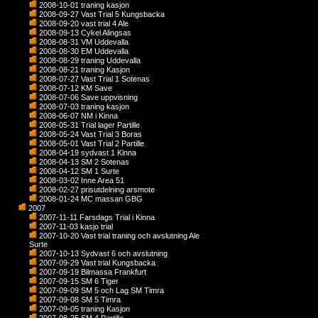
2008-10-01 traning kasjon
2008-09-27 Vast Trial 5 Kungsbacka
2008-09-20 vast trial 4 Ale
2008-09-13 Cykel Alingsas
2008-08-31 VM Uddevalla
2008-08-30 EM Uddevalla
2008-08-29 traning Uddevalla
2008-08-21 traning Kasjon
2008-07-27 Vast Trial 1 Sotenas
2008-07-12 KM Save
2008-07-06 Save uppvisning
2008-07-03 traning kasjon
2008-06-07 NM i Kinna
2008-05-31 Trial lager Partille
2008-05-24 Vast Trial 3 Boras
2008-05-01 Vast Trial 2 Partille
2008-04-19 sydvast 1 Kinna
2008-04-13 SM 2 Sotenas
2008-04-12 SM 1 Surte
2008-03-02 Inne Area 51
2008-02-27 prisutdelning arsmote
2008-01-24 MC massan GBG
2007
2007-11-11 Farsdags Trial i Kinna
2007-11-03 kasjo trial
2007-10-20 Vast trial traning och avslutning Ale
Surte
2007-10-13 Sydvast 6 och avslutning
2007-09-29 Vast trial Kungsbacka
2007-09-19 Bilmassa Frankfurt
2007-09-15 SM 6 Tiger
2007-09-09 SM 5 och Lag SM Timra
2007-09-08 SM 5 Timra
2007-09-05 traning Kasjon