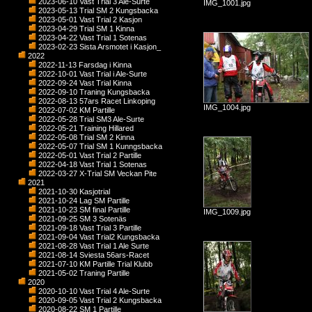
2023-06-10 Vast Trial 3 Ale-Surte
IMG_1001.jpg
2023-05-13 Trial SM 2 Kungsbacka
2023-05-01 Vast Trial 2 Kasjon
2023-04-29 Trial SM 1 Kinna
2023-04-22 Vast Trial 1 Sotenas
2023-02-23 Sista Arsmotet i Kasjon_
2022
2022-11-13 Farsdag i Kinna
2022-10-01 Vast Trial i Ale-Surte
2022-09-24 Vast Trial Kinna
2022-09-10 Traning Kungsbacka
2022-08-13 57ars Racet Linkoping
IMG_1004.jpg
2022-07-02 KM Partille
2022-05-28 Trial SM3 Ale-Surte
2022-05-21 Training Hillared
2022-05-08 Trial SM 2 Kinna
2022-05-07 Trial SM 1 Kunngsbacka
2022-05-01 Vast Trial 2 Partille
2022-04-18 Vast Trial 1 Sotenas
2022-03-27 X-Trial SM Veckan Pite
2021
2021-10-30 Kasjotrial
2021-10-24 Lag SM Partille
2021-10-23 SM final Partille
IMG_1009.jpg
2021-09-25 SM 3 Sotenäs
2021-09-18 Vast Trial 3 Partille
2021-09-04 Vast Trial2 Kungsbacka
2021-08-28 Vast Trial 1 Ale Surte
2021-08-14 Sviesta 56ars-Racet
2021-07-10 KM Partille Trial Klubb
2021-05-02 Traning Partille
2020
2020-10-10 Vast Trial 4 Ale-Surte
2020-09-05 Vast Trial 2 Kungsbacka
2020-08-22 SM 1 Partille