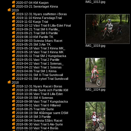
IMG_1013.jpg
2020-07-04 KM Kasjon
2020-03-21 Seniorlaget Kinna
2019
2019-12-31 Nyars staffetten i Boras
2019-11-10 Kinna FarsdagsTrial
2019-11-02 Kasjo Trial
2019-10-12 Väst Trial 8 Lilla-Edet Final
2019-09-21 Trial SM 6 Partille_
2019-09-21 Trial SM 6 Partille
2019-08-10 KM Partille TK
2019-08-03 Sviesta 54ars Racet
2019-05-25 SM 3 Ale TK
IMG_1019.jpg
2019-05-18 Vast Trial 3 Kinna MK_
2019-05-18 Vast Trial 3 Kinna MK
2019-05-11 Trial SM 2 Kungsbacka
2019-05-01 Vast Trial 2 Partille
2019-04-22 Vast Trial 1 Sotenas_
2019-04-22 Vast Trial 1 Sotenas
2019-04-06 Trial SM 1 Kinna
2019-02-01 SM X-Trial Sundsvall
2019-02-01 SM cykel Trial Sundsvall
2018
2018-12-31 Nyars Racet i Boras
IMG_1024.jpg
2018-10-28 Ale-Surte och Partille KM
2018-10-06 Vast Trial 8 Lilla Edet
2018-09-15 SM 4 Sotenas
2018-09-08 Vast Trial 7 Kungsbacka
2018-09-01 Vast Trial 6 Hillared
2018-08-25 Trial NM Surte
2018-08-19 SM 40åringar samt DSM
2018-08-18 SM 3 Partille
2018-08-04 Sviesta 53års Racet
2018-06-30 Vast Trial 5 Ale-Surte
2018-06-10 Vast Trial 4 Borås