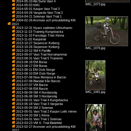
2014-05-10 Ale:Surte Vast 4
IMG_1073.jpg
2014-05-03 KM1
2014-05-01 Kasjon Vast Trial 3
2014-04-26 Vargarda Vast Trial 2
2014-04-21 Sotenas Vast Trial 1
2004-02-26 Arsmote och prisutdelning KM
2013
2013-12-31 Nyars stafetten Ulricehamn
2013-11-23 Training Kungsbacka
2013-11-10 Farsdags Trial i Kinna
2013-11-02 Kasjotrial
2013-10-27 Sixpencer Kviberg
2013-10-26 Sixpenser Kviberg
IMG_1076.jpg
2013-10-12 SM 6 Partille
2013-09-07 Vast Trial Norrahammar
2013-08-31 Vast Trial 5 Tranemo
2013-08-18 EM Boras
2013-08-17 EM Boras
2013-08-11 EM Oslo Norge
2013-08-10 EM Oslo Norge
2013-07-08 New Montesa in Barzio
2013-07-08 Blandat från Barzio
2013-07-07 VM Barzio
2013-07-06 EM Barzio
IMG_1081.jpg
2013-06-09 SM 4 Nordanstig
2013-06-08 SM 3 Nordanstig
2013-06-01 Vast Trial 4 Kungsbacka
2013-05-18 Vast Trial 3 Vargarda
2013-05-04 SM 2 Sotenas
2013-05-01 Vast Trial 2 Kasjon Leifs minne
2013-04-20 SM 1 Kinna
2013-04-01 Vast Trial 1 Sotenas
2013-03-23 VM X- Trial Bielefeld
2013-02-27 Arsmote och prisutdelning KM
2012