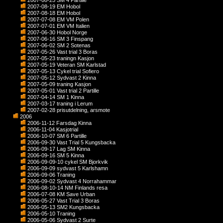
2007-08-25 SM 4 Partille
2007-08-19 EM Hobol
2007-08-18 EM Hobol
2007-07-08 EM VM Polen
2007-07-01 EM VM Italien
2007-06-30 Hobol Norge
2007-06-16 SM 3 Finspang
2007-06-02 SM 2 Sotenas
2007-05-26 Vast trial 3 Boras
2007-05-23 traningn Kasjon
2007-05-19 Veteran SM Karlstad
2007-05-13 Cykel trial Sofiero
2007-05-12 Sydvast 2 Kinna
2007-05-09 traning Kasjon
2007-05-01 Vast trial 2 Partille
2007-04-14 SM 1 Kinna
2007-03-17 traning i Lerum
2007-02-28 prisutdelning, arsmote
2006
2006-11-12 Farsdag Kinna
2006-11-04 Kasjotrial
2006-10-07 SM 6 Partille
2006-09-30 Vast Trial 5 Kungsbacka
2006-09-17 Lag SM Kinna
2006-09-16 SM 5 Kinna
2006-09-09-10 cykel SM Bjorkvik
2006-09-09 sydvast 5 Karlshamn
2006-09-06 Traning
2006-09-02 Sydvast 4 Norrahammar
2006-08-10-14 NM Finlands resa
2006-07-08 KM Save Urban
2006-05-27 Vast Trial 3 Boras
2006-05-13 SM2 Kungsbacka
2006-05-10 Traning
2006-05-06 Sydvast 2 Surte