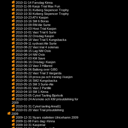
2010-11-14 Farsdag Kinna
2010-11-06 Kasjo Trial Max Fun
2010-10-31 Kviberg Sixpencer Trophy
2010-10-30 Kviberg Sixpencer Trophy
2010-10-23 ATV Kasjon
2010-10-16 SM 6 Boras
2010-10-09 RM Ale Surte
2010-10-03 Host Trial Kasjon
2010-10-01 Vast Trial 6 Surte
2010-09-22 Onsdag Kasjon
2010-09-18 Vast Trial 5 Kungsbacka
2010-09-11 sydvast Ale Surte
2010-08-22 Vast trial 4 sotenas
2010-08-15 Lag NM Oslo
2010-08-14 NM Oslo
2010-07-03 KM Save
2010-06-16 Onsdag i Kasjon
2010-06-13 Vast 3 Hillared
2010-06-06 Ballong over GBG
2010-05-22 Vast Trial 3 Vargarda
2010-05-19 prova pa och traning i kasjon
2010-05-16 SM2 Kungsbacka
2010-05-15 SM 3 Surte-Ale
2010-05-01 Vast 2 Partille
2010-04-10 SM 1 Kinna
2010-03-05 Cykel Tavling Bjorkvik
2010-02-24 Arsmote och KM prisutdelning for
2009
2010-01-31 Cykel tavling Area51
2010-01-20 Vast Trial prisutdelning
2009
2009-12-31 Nyars stafetten Ulricehamn 2009
2009-11-08 Fars dag i Kinna
2009-10-31 Kasjotrial