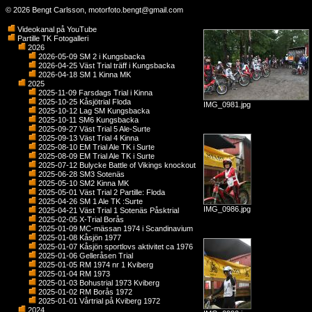
© 2026 Bengt Carlsson,
motorfoto.bengt@gmail.com
Videokanal på YouTube
Partille TK Fotogalleri
2026
2026-05-09 SM 2 i Kungsbacka
2026-04-25 Väst Trial träff i Kungsbacka
2026-04-18 SM 1 Kinna MK
2025
2025-11-09 Farsdags Trial i Kinna
2025-10-25 Kåsjötrial Floda
IMG_0981.jpg
2025-10-12 Lag SM Kungsbacka
2025-10-11 SM6 Kungsbacka
2025-09-27 Väst Trial 5 Ale-Surte
2025-09-13 Väst Trial 4 Kinna
2025-08-10 EM Trial Ale TK i Surte
2025-08-09 EM Trial Ale TK i Surte
2025-07-12 Bulycke Battle of Vikings knockout
2025-06-28 SM3 Sotenäs
2025-05-10 SM2 Kinna MK
2025-05-01 Väst Trial 2 Partille: Floda
2025-04-26 SM 1 Ale TK :Surte
IMG_0986.jpg
2025-04-21 Väst Trial 1 Sotenäs Påsktrial
2025-02-05 X-Trial Borås
2025-01-09 MC-mässan 1974 i Scandinavium
2025-01-08 Kåsjön 1977
2025-01-07 Kåsjön sportlovs aktivitet ca 1976
2025-01-06 Gelleråsen Trial
2025-01-05 RM 1974 nr 1 Kviberg
2025-01-04 RM 1973
2025-01-03 Bohustrial 1973 Kviberg
2025-01-02 RM Borås 1972
2025-01-01 Vårtrial på Kviberg 1972
2024