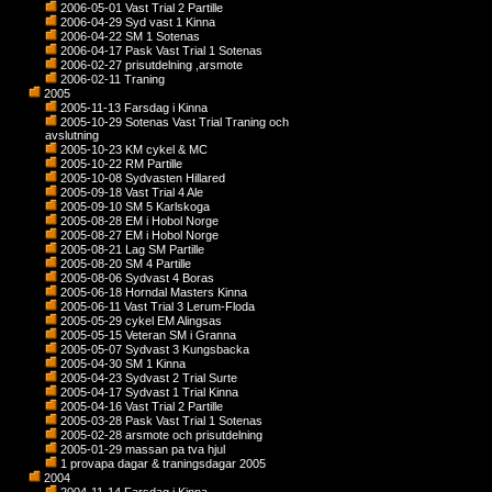
2006-05-01 Vast Trial 2 Partille
2006-04-29 Syd vast 1 Kinna
2006-04-22 SM 1 Sotenas
2006-04-17 Pask Vast Trial 1 Sotenas
2006-02-27 prisutdelning ,arsmote
2006-02-11 Traning
2005
2005-11-13 Farsdag i Kinna
2005-10-29 Sotenas Vast Trial Traning och
avslutning
2005-10-23 KM cykel & MC
2005-10-22 RM Partille
2005-10-08 Sydvasten Hillared
2005-09-18 Vast Trial 4 Ale
2005-09-10 SM 5 Karlskoga
2005-08-28 EM i Hobol Norge
2005-08-27 EM i Hobol Norge
2005-08-21 Lag SM Partille
2005-08-20 SM 4 Partille
2005-08-06 Sydvast 4 Boras
2005-06-18 Horndal Masters Kinna
2005-06-11 Vast Trial 3 Lerum-Floda
2005-05-29 cykel EM Alingsas
2005-05-15 Veteran SM i Granna
2005-05-07 Sydvast 3 Kungsbacka
2005-04-30 SM 1 Kinna
2005-04-23 Sydvast 2 Trial Surte
2005-04-17 Sydvast 1 Trial Kinna
2005-04-16 Vast Trial 2 Partille
2005-03-28 Pask Vast Trial 1 Sotenas
2005-02-28 arsmote och prisutdelning
2005-01-29 massan pa tva hjul
1 provapa dagar & traningsdagar 2005
2004