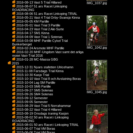
2016-08-13 Vast 5 Trial Hillared
IMG_1037.jpg
2016-08-07 51 ars Racet Linkoping
ROADRACING
2016-08-06 51 ars Racet Linkoping TRIAL
2016-05-21 Vast 4 Trial Orby-Svansjo Kinna
2016-05-05 KM Partille
2016-05-01 Vast Trial 3 Partille
2016-04-23 Vast Trial 2 Ale-Surte
2016-04-17 SM1 Kinna
2016-04-09 Vast Trial 1 Sotenas
2016-03-08 MHF Partille Cykel Trial
Bunkerberget
IMG_1042.jpg
2016-02-24 Arsmote MHF Partille
2016-02-20 MHF-Ungdom Vast samt det arliga
motet Vast-Trial 2016
2016-01-28 MC-Massa GBG
2015
2015-12-31 Nyars stafetten Ulricehamn
2015-11-08 Farsdags Trial Kinna
2015-10-30 Kasjo Trial
2015-10-10 Vast Trial 8 och Avslutning Boras
2015-10-04 Lag SM Partille
2015-10-03 SM6 Partille
2015-09-27 SM5 Sotenas
IMG_1045.jpg
2015-09-26 SM4 Sotenas
2015-09-12 Semester
2015-09-05 Semester
2015-08-29 Vast Trial 5 Norrahammar
2015-08-22 Vast Trial 4 Hillared
2015-08-19 Onsdags traning Kasjon
2015-08-02 50 ars Racet i Linkoping
ROADRACING
2015-08-01 50 ars Racet i Linkoping TRIAL
2015-06-07 Trial VM Boras
2015-06-06 Trial VM Boras