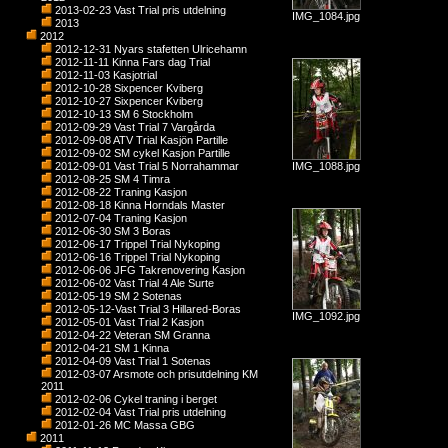
2013-02-23 Vast Trial pris utdelning
IMG_1084.jpg
2013
2012
2012-12-31 Nyars stafetten Ulricehamn
2012-11-11 Kinna Fars dag Trial
2012-11-03 Kasjotrial
2012-10-28 Sixpencer Kviberg
2012-10-27 Sixpencer Kviberg
2012-10-13 SM 6 Stockholm
2012-09-29 Vast Trial 7 Vargårda
2012-09-08 ATV Trial Kasjön Partille
2012-09-02 SM cykel Kasjon Partille
2012-09-01 Vast Trial 5 Norrahammar
IMG_1088.jpg
2012-08-25 SM 4 Timra
2012-08-22 Traning Kasjon
2012-08-18 Kinna Horndals Master
2012-07-04 Traning Kasjon
2012-06-30 SM 3 Boras
2012-06-17 Trippel Trial Nykoping
2012-06-16 Trippel Trial Nykoping
2012-06-06 JFG Takrenovering Kasjon
2012-06-02 Vast Trial 4 Ale Surte
2012-05-19 SM 2 Sotenas
2012-05-12-Vast Trial 3 Hillared-Boras
IMG_1092.jpg
2012-05-01 Vast Trial 2 Kasjon
2012-04-22 Veteran SM Granna
2012-04-21 SM 1 Kinna
2012-04-09 Vast Trial 1 Sotenas
2012-03-07 Arsmote och prisutdelning KM
2011
2012-02-06 Cykel traning i berget
2012-02-04 Vast Trial pris utdelning
2012-01-26 MC Massa GBG
2011