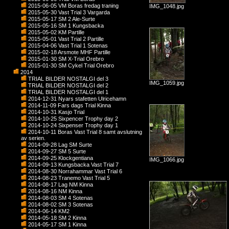
2015-06-05 VM Boras fredag traning
IMG_1048.jpg
2015-05-30 Vast Trial 3 Vargarda
2015-05-17 SM 2 Ale-Surte
2015-05-16 SM 1 Kungsbacka
2015-05-02 KM Partille
2015-05-01 Vast Trial 2 Partille
2015-04-06 Vast Trial 1 Sotenas
2015-02-18 Arsmote MHF Partille
2015-01-30 SM X-Trial Orebro
2015-01-30 SM Cykel Trial Orebro
2014
TRIAL BILDER NOSTALGI del 3
IMG_1059.jpg
TRIAL BILDER NOSTALGI del 2
TRIAL BILDER NOSTALGI del 1
2014-12-31 Nyars stafetten Ulricehamn
2014-11-09 Fars dags Trial Kinna
2014-10-31 Kasjo Trial
2014-10-25 Sixpencer Trophy day 2
2014-10-24 Sixpenser Trophy day 1
2014-10-11 Boras Vast Trial 8 samt avslutning
av serien.
2014-09-28 Lag SM Surte
2014-09-27 SM 5 Surte
2014-09-25 Klockgentiana
IMG_1066.jpg
2014-09-13 Kungsbacka Vast Trial 7
2014-08-30 Norrahammar Vast Trial 6
2014-08-23 Tranemo Vast Trial 5
2014-08-17 Lag NM Kinna
2014-08-16 NM Kinna
2014-08-03 SM 4 Sotenas
2014-08-02 SM 3 Sotenas
2014-06-14 KM2
2014-05-18 SM 2 Kinna
2014-05-17 SM 1 Kinna