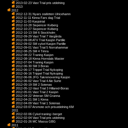
2013-02-23 Vast Trial pris utdelning
2013
2012
2012-12-31 Nyars stafetten Ulricehamn
2012-11-11 Kinna Fars dag Trial
2012-11-03 Kasjotrial
2012-10-28 Sixpencer Kviberg
2012-10-27 Sixpencer Kviberg
2012-10-13 SM 6 Stockholm
2012-09-29 Vast Trial 7 Vargårda
2012-09-08 ATV Trial Kasjön Partille
2012-09-02 SM cykel Kasjon Partille
2012-09-01 Vast Trial 5 Norrahammar
2012-08-25 SM 4 Timra
2012-08-22 Traning Kasjon
2012-08-18 Kinna Horndals Master
2012-07-04 Traning Kasjon
2012-06-30 SM 3 Boras
2012-06-17 Trippel Trial Nykoping
2012-06-16 Trippel Trial Nykoping
2012-06-06 JFG Takrenovering Kasjon
2012-06-02 Vast Trial 4 Ale Surte
2012-05-19 SM 2 Sotenas
2012-05-12-Vast Trial 3 Hillared-Boras
2012-05-01 Vast Trial 2 Kasjon
2012-04-22 Veteran SM Granna
2012-04-21 SM 1 Kinna
2012-04-09 Vast Trial 1 Sotenas
2012-03-07 Arsmote och prisutdelning KM
2011
2012-02-06 Cykel traning i berget
2012-02-04 Vast Trial pris utdelning
2012-01-26 MC Massa GBG
2011