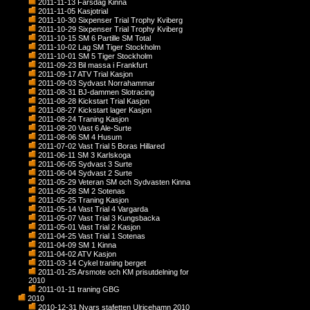
2011-11-13 Farsdag Kinna
2011-11-05 Kasjotrial
2011-10-30 Sixpenser Trial Trophy Kviberg
2011-10-29 Sixpenser Trial Trophy Kviberg
2011-10-15 SM 6 Partille SM Total
2011-10-02 Lag SM Tiger Stockholm
2011-10-01 SM 5 Tiger Stockholm
2011-09-23 Bil massa i Frankfurt
2011-09-17 ATV Trial Kasjon
2011-09-03 Sydvast Norrahammar
2011-08-31 BJ-dammen Slotracing
2011-08-28 Kickstart Trial Kasjon
2011-08-27 Kickstart lager Kasjon
2011-08-24 Traning Kasjon
2011-08-20 Vast 6 Ale-Surte
2011-08-06 SM 4 Husum
2011-07-02 Vast Trial 5 Boras Hillared
2011-06-11 SM 3 Karlskoga
2011-06-05 Sydvast 3 Surte
2011-06-04 Sydvast 2 Surte
2011-05-29 Veteran SM och Sydvasten Kinna
2011-05-28 SM 2 Sotenas
2011-05-25 Traning Kasjon
2011-05-14 Vast Trial 4 Vargarda
2011-05-07 Vast Trial 3 Kungsbacka
2011-05-01 Vast Trial 2 Kasjon
2011-04-25 Vast Trial 1 Sotenas
2011-04-09 SM 1 Kinna
2011-04-02 ATV Kasjon
2011-03-14 Cykel traning berget
2011-01-25 Arsmote och KM prisutdelning for
2010
2011-01-11 traning GBG
2010
2010-12-31 Nyars stafetten Ulricehamn 2010