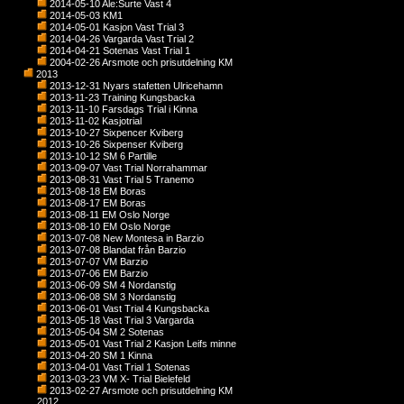
2014-05-10 Ale:Surte Vast 4
2014-05-03 KM1
2014-05-01 Kasjon Vast Trial 3
2014-04-26 Vargarda Vast Trial 2
2014-04-21 Sotenas Vast Trial 1
2004-02-26 Arsmote och prisutdelning KM
2013
2013-12-31 Nyars stafetten Ulricehamn
2013-11-23 Training Kungsbacka
2013-11-10 Farsdags Trial i Kinna
2013-11-02 Kasjotrial
2013-10-27 Sixpencer Kviberg
2013-10-26 Sixpenser Kviberg
2013-10-12 SM 6 Partille
2013-09-07 Vast Trial Norrahammar
2013-08-31 Vast Trial 5 Tranemo
2013-08-18 EM Boras
2013-08-17 EM Boras
2013-08-11 EM Oslo Norge
2013-08-10 EM Oslo Norge
2013-07-08 New Montesa in Barzio
2013-07-08 Blandat från Barzio
2013-07-07 VM Barzio
2013-07-06 EM Barzio
2013-06-09 SM 4 Nordanstig
2013-06-08 SM 3 Nordanstig
2013-06-01 Vast Trial 4 Kungsbacka
2013-05-18 Vast Trial 3 Vargarda
2013-05-04 SM 2 Sotenas
2013-05-01 Vast Trial 2 Kasjon Leifs minne
2013-04-20 SM 1 Kinna
2013-04-01 Vast Trial 1 Sotenas
2013-03-23 VM X- Trial Bielefeld
2013-02-27 Arsmote och prisutdelning KM
2012