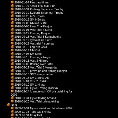
2010-11-14 Farsdag Kinna
2010-11-06 Kasjo Trial Max Fun
2010-10-31 Kviberg Sixpencer Trophy
2010-10-30 Kviberg Sixpencer Trophy
2010-10-23 ATV Kasjon
2010-10-16 SM 6 Boras
2010-10-09 RM Ale Surte
2010-10-03 Host Trial Kasjon
2010-10-01 Vast Trial 6 Surte
2010-09-22 Onsdag Kasjon
2010-09-18 Vast Trial 5 Kungsbacka
2010-09-11 sydvast Ale Surte
2010-08-22 Vast trial 4 sotenas
2010-08-15 Lag NM Oslo
2010-08-14 NM Oslo
2010-07-03 KM Save
2010-06-16 Onsdag i Kasjon
2010-06-13 Vast 3 Hillared
2010-06-06 Ballong over GBG
2010-05-22 Vast Trial 3 Vargarda
2010-05-19 prova pa och traning i kasjon
2010-05-16 SM2 Kungsbacka
2010-05-15 SM 3 Surte-Ale
2010-05-01 Vast 2 Partille
2010-04-10 SM 1 Kinna
2010-03-05 Cykel Tavling Bjorkvik
2010-02-24 Arsmote och KM prisutdelning for
2009
2010-01-31 Cykel tavling Area51
2010-01-20 Vast Trial prisutdelning
2009
2009-12-31 Nyars stafetten Ulricehamn 2009
2009-11-08 Fars dag i Kinna
2009-10-31 Kasjotrial