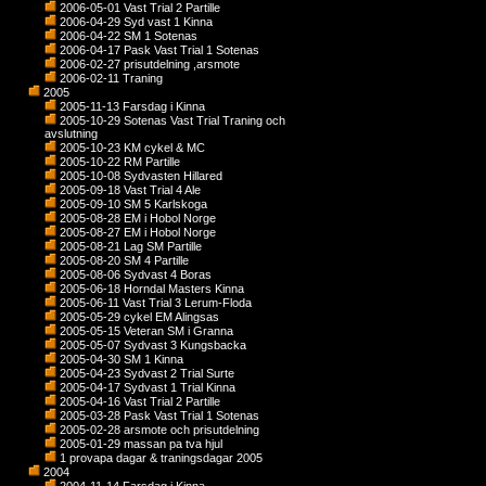
2006-05-01 Vast Trial 2 Partille
2006-04-29 Syd vast 1 Kinna
2006-04-22 SM 1 Sotenas
2006-04-17 Pask Vast Trial 1 Sotenas
2006-02-27 prisutdelning ,arsmote
2006-02-11 Traning
2005
2005-11-13 Farsdag i Kinna
2005-10-29 Sotenas Vast Trial Traning och
avslutning
2005-10-23 KM cykel & MC
2005-10-22 RM Partille
2005-10-08 Sydvasten Hillared
2005-09-18 Vast Trial 4 Ale
2005-09-10 SM 5 Karlskoga
2005-08-28 EM i Hobol Norge
2005-08-27 EM i Hobol Norge
2005-08-21 Lag SM Partille
2005-08-20 SM 4 Partille
2005-08-06 Sydvast 4 Boras
2005-06-18 Horndal Masters Kinna
2005-06-11 Vast Trial 3 Lerum-Floda
2005-05-29 cykel EM Alingsas
2005-05-15 Veteran SM i Granna
2005-05-07 Sydvast 3 Kungsbacka
2005-04-30 SM 1 Kinna
2005-04-23 Sydvast 2 Trial Surte
2005-04-17 Sydvast 1 Trial Kinna
2005-04-16 Vast Trial 2 Partille
2005-03-28 Pask Vast Trial 1 Sotenas
2005-02-28 arsmote och prisutdelning
2005-01-29 massan pa tva hjul
1 provapa dagar & traningsdagar 2005
2004