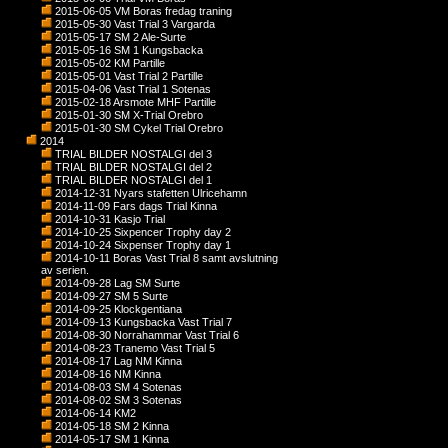
2015-06-05 VM Boras fredag traning
2015-05-30 Vast Trial 3 Vargarda
2015-05-17 SM 2 Ale-Surte
2015-05-16 SM 1 Kungsbacka
2015-05-02 KM Partille
2015-05-01 Vast Trial 2 Partille
2015-04-06 Vast Trial 1 Sotenas
2015-02-18 Arsmote MHF Partille
2015-01-30 SM X-Trial Orebro
2015-01-30 SM Cykel Trial Orebro
2014
TRIAL BILDER NOSTALGI del 3
TRIAL BILDER NOSTALGI del 2
TRIAL BILDER NOSTALGI del 1
2014-12-31 Nyars stafetten Ulricehamn
2014-11-09 Fars dags Trial Kinna
2014-10-31 Kasjo Trial
2014-10-25 Sixpencer Trophy day 2
2014-10-24 Sixpenser Trophy day 1
2014-10-11 Boras Vast Trial 8 samt avslutning
av serien.
2014-09-28 Lag SM Surte
2014-09-27 SM 5 Surte
2014-09-25 Klockgentiana
2014-09-13 Kungsbacka Vast Trial 7
2014-08-30 Norrahammar Vast Trial 6
2014-08-23 Tranemo Vast Trial 5
2014-08-17 Lag NM Kinna
2014-08-16 NM Kinna
2014-08-03 SM 4 Sotenas
2014-08-02 SM 3 Sotenas
2014-06-14 KM2
2014-05-18 SM 2 Kinna
2014-05-17 SM 1 Kinna