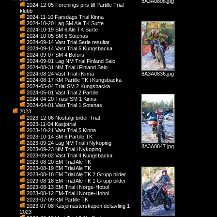
8A3A0808.jpg
2024-12-05 Förenings pris till Partille Trial
klubb
2024-11-10 Farsdags Trial Kinna
2024-10-20 Lag SM Ale TK Surte
2024-10-19 SM 6 Ale TK Surte
2024-10-05 SM 5 Sotenas
2024-09-14 Vast Trial Serie resultat
2024-09-14 Vast Trial 5 Kungsbacka
2024-09-07 SM 4 Bofors
2024-09-01 Lag NM Trial Finland Salo
2024-08-31 NM Trial i Finland Salo
2024-08-24 Vast Trial i Kinna
8A3A0836.jpg
2024-08-17 KM Partille TK i Kungsbacka
2024-05-04 Trial SM 2 Kungsbacka
2024-05-01 Vast Trial 2 Partille
2024-04-20 Triasl SM 1 Kinna
2024-04-01 Vast Trial 1 Sotenas
2023
2023-12-06 Nostalgi bilder Trial
2023-11-04 Kasjotrial
2023-10-21 Vast Trial 5 Kinna
2023-10-14 SM 6 Partille TK
2023-09-24 Lag NM Trial i Nykoping
8A3A0847.jpg
2023-09-23 NM Trial i Nykoping
2023-09-02 Vast Trial 4 Kungsbacka
2023-08-20 EM Trial Ale TK
2023-08-19 EM Trial Ale TK
2023-08-18 EM Trial Ale TK 2 Grupp bilder
2023-08-18 EM Trial Ale TK 1 Grupp bilder
2023-08-13 EM-Trial i Norge-Hobol
2023-08-12 EM-Trial i Norge-Hobol
2023-07-09 KM Partille TK
2023-07-08 Kasjomasterskapen deltavling 1
2023