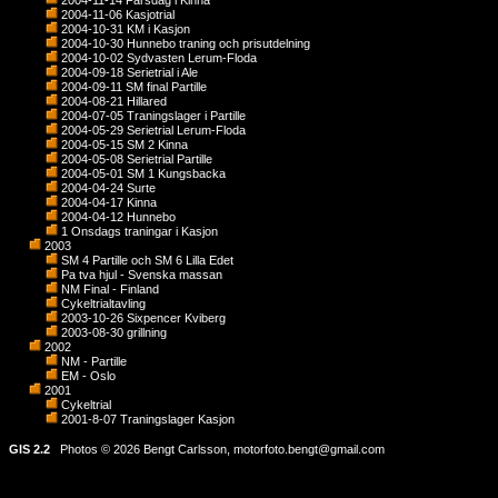
2004-11-14 Farsdag i Kinna
2004-11-06 Kasjotrial
2004-10-31 KM i Kasjon
2004-10-30 Hunnebo traning och prisutdelning
2004-10-02 Sydvasten Lerum-Floda
2004-09-18 Serietrial i Ale
2004-09-11 SM final Partille
2004-08-21 Hillared
2004-07-05 Traningslager i Partille
2004-05-29 Serietrial Lerum-Floda
2004-05-15 SM 2 Kinna
2004-05-08 Serietrial Partille
2004-05-01 SM 1 Kungsbacka
2004-04-24 Surte
2004-04-17 Kinna
2004-04-12 Hunnebo
1 Onsdags traningar i Kasjon
2003
SM 4 Partille och SM 6 Lilla Edet
Pa tva hjul - Svenska massan
NM Final - Finland
Cykeltrialtavling
2003-10-26 Sixpencer Kviberg
2003-08-30 grillning
2002
NM - Partille
EM - Oslo
2001
Cykeltrial
2001-8-07 Traningslager Kasjon
GIS 2.2
Photos © 2026 Bengt Carlsson,
motorfoto.bengt@gmail.com