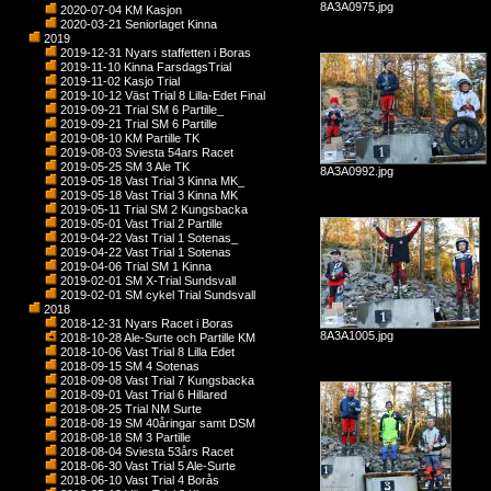
8A3A0975.jpg
2020-07-04 KM Kasjon
2020-03-21 Seniorlaget Kinna
2019
2019-12-31 Nyars staffetten i Boras
2019-11-10 Kinna FarsdagsTrial
2019-11-02 Kasjo Trial
2019-10-12 Väst Trial 8 Lilla-Edet Final
2019-09-21 Trial SM 6 Partille_
2019-09-21 Trial SM 6 Partille
2019-08-10 KM Partille TK
2019-08-03 Sviesta 54ars Racet
2019-05-25 SM 3 Ale TK
8A3A0992.jpg
2019-05-18 Vast Trial 3 Kinna MK_
2019-05-18 Vast Trial 3 Kinna MK
2019-05-11 Trial SM 2 Kungsbacka
2019-05-01 Vast Trial 2 Partille
2019-04-22 Vast Trial 1 Sotenas_
2019-04-22 Vast Trial 1 Sotenas
2019-04-06 Trial SM 1 Kinna
2019-02-01 SM X-Trial Sundsvall
2019-02-01 SM cykel Trial Sundsvall
2018
2018-12-31 Nyars Racet i Boras
8A3A1005.jpg
2018-10-28 Ale-Surte och Partille KM
2018-10-06 Vast Trial 8 Lilla Edet
2018-09-15 SM 4 Sotenas
2018-09-08 Vast Trial 7 Kungsbacka
2018-09-01 Vast Trial 6 Hillared
2018-08-25 Trial NM Surte
2018-08-19 SM 40åringar samt DSM
2018-08-18 SM 3 Partille
2018-08-04 Sviesta 53års Racet
2018-06-30 Vast Trial 5 Ale-Surte
2018-06-10 Vast Trial 4 Borås