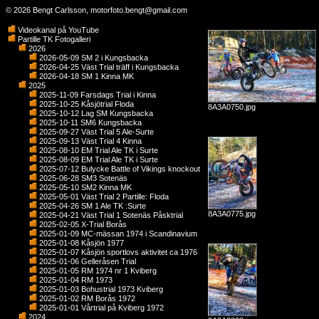
© 2026 Bengt Carlsson,
motorfoto.bengt@gmail.com
Videokanal på YouTube
Partille TK Fotogalleri
2026
2026-05-09 SM 2 i Kungsbacka
2026-04-25 Väst Trial träff i Kungsbacka
2026-04-18 SM 1 Kinna MK
2025
2025-11-09 Farsdags Trial i Kinna
2025-10-25 Kåsjötrial Floda
8A3A0750.jpg
2025-10-12 Lag SM Kungsbacka
2025-10-11 SM6 Kungsbacka
2025-09-27 Väst Trial 5 Ale-Surte
2025-09-13 Väst Trial 4 Kinna
2025-08-10 EM Trial Ale TK i Surte
2025-08-09 EM Trial Ale TK i Surte
2025-07-12 Bulycke Battle of Vikings knockout
2025-06-28 SM3 Sotenäs
2025-05-10 SM2 Kinna MK
2025-05-01 Väst Trial 2 Partille: Floda
2025-04-26 SM 1 Ale TK :Surte
8A3A0775.jpg
2025-04-21 Väst Trial 1 Sotenäs Påsktrial
2025-02-05 X-Trial Borås
2025-01-09 MC-mässan 1974 i Scandinavium
2025-01-08 Kåsjön 1977
2025-01-07 Kåsjön sportlovs aktivitet ca 1976
2025-01-06 Gelleråsen Trial
2025-01-05 RM 1974 nr 1 Kviberg
2025-01-04 RM 1973
2025-01-03 Bohustrial 1973 Kviberg
2025-01-02 RM Borås 1972
2025-01-01 Vårtrial på Kviberg 1972
2024