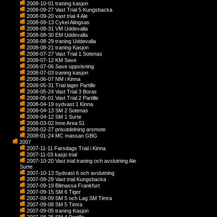
2008-10-01 traning kasjon
2008-09-27 Vast Trial 5 Kungsbacka
2008-09-20 vast trial 4 Ale
2008-09-13 Cykel Alingsas
2008-08-31 VM Uddevalla
2008-08-30 EM Uddevalla
2008-08-29 traning Uddevalla
2008-08-21 traning Kasjon
2008-07-27 Vast Trial 1 Sotenas
2008-07-12 KM Save
2008-07-06 Save uppvisning
2008-07-03 traning kasjon
2008-06-07 NM i Kinna
2008-05-31 Trial lager Partille
2008-05-24 Vast Trial 3 Boras
2008-05-01 Vast Trial 2 Partille
2008-04-19 sydvast 1 Kinna
2008-04-13 SM 2 Sotenas
2008-04-12 SM 1 Surte
2008-03-02 Inne Area 51
2008-02-27 prisutdelning arsmote
2008-01-24 MC massan GBG
2007
2007-11-11 Farsdags Trial i Kinna
2007-11-03 kasjo trial
2007-10-20 Vast trial traning och avslutning Ale
Surte
2007-10-13 Sydvast 6 och avslutning
2007-09-29 Vast trial Kungsbacka
2007-09-19 Bilmassa Frankfurt
2007-09-15 SM 6 Tiger
2007-09-09 SM 5 och Lag SM Timra
2007-09-08 SM 5 Timra
2007-09-05 traning Kasjon