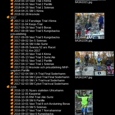
2018-05-19 Väst Trial 3 Kinna
8A3A1021.jpg
2018-05-01 Vast Trial 2 Partille
2018-04-28 Vast Trial 1 Sotenas
2018-04-21 SM 1 Kinna
2018-02-28 Arsmote
2017
2017-11-12 Farsdags Trial i Kinna
2017-11-04 Kasjo-Trial
2017-09-29 Vast Trial 6 Boras
2017-09-09 Vast Trial 5 Kungsbacka
prisutdelning
2017-09-09 Vast Trial 5 Kungsbacka
2017-09-02 Sm 5 Sotenas
8A3A1036.jpg
2017-08-26 SM 4 Ale-Surte
2017-08-05 Sviesta 52 ars Racet
2017-07-01 Km 2017
2017-05-20 Vast Trial 4 Kinna
2017-05-13 Vast Trial 3 Surte:Ale
2017-05-01 Vast Trial 2 Partille
2017-04-17 Vast Trial 1 Sotenas
2017-02-22 Arsmote och prisutdelning MHF-
ungdom Partille
2017-02-04 SM i X-Trial Final Soderhamn
2017-02-04 SM Cykel Trial Final Soderhamn
8A3A1047.jpg
2017-02-03 SM i X-Trial kval Soderhamn
2017-02-03 SM Cykel Trial kval Soderhamn
2016
2016-12-31 Nyars stafetten Ulricehamn
2016-11-05 Kasjotrial
2016-10-15 RM-Trial i Ale-Surte
2016-10-08 SM 6 Partille
2016-10-01 Vast Trial 8 och Avslutning Boras
2016-09-23 SM 5 Sotenas
2016-09-17 Vast Trial 7 Norrahammar
2016-09-03 Vast 6 Kungsbacka