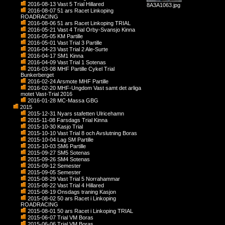
2016-08-13 Vast 5 Trial Hillared
8A3A1063.jpg
2016-08-07 51 ars Racet Linkoping
ROADRACING
2016-08-06 51 ars Racet Linkoping TRIAL
2016-05-21 Vast 4 Trial Orby-Svansjo Kinna
2016-05-05 KM Partille
2016-05-01 Vast Trial 3 Partille
2016-04-23 Vast Trial 2 Ale-Surte
2016-04-17 SM1 Kinna
2016-04-09 Vast Trial 1 Sotenas
2016-03-08 MHF Partille Cykel Trial
Bunkerberget
2016-02-24 Arsmote MHF Partille
2016-02-20 MHF-Ungdom Vast samt det arliga
motet Vast-Trial 2016
2016-01-28 MC-Massa GBG
2015
2015-12-31 Nyars stafetten Ulricehamn
2015-11-08 Farsdags Trial Kinna
2015-10-30 Kasjo Trial
2015-10-10 Vast Trial 8 och Avslutning Boras
2015-10-04 Lag SM Partille
2015-10-03 SM6 Partille
2015-09-27 SM5 Sotenas
2015-09-26 SM4 Sotenas
2015-09-12 Semester
2015-09-05 Semester
2015-08-29 Vast Trial 5 Norrahammar
2015-08-22 Vast Trial 4 Hillared
2015-08-19 Onsdags traning Kasjon
2015-08-02 50 ars Racet i Linkoping
ROADRACING
2015-08-01 50 ars Racet i Linkoping TRIAL
2015-06-07 Trial VM Boras
2015-06-06 Trial VM Boras