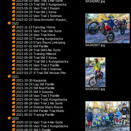
2023-06-10 Vast Trial 3 Ale-Surte
8A3A0882.jpg
2023-05-13 Trial SM 2 Kungsbacka
2023-05-01 Vast Trial 2 Kasjon
2023-04-29 Trial SM 1 Kinna
2023-04-22 Vast Trial 1 Sotenas
2023-02-23 Sista Arsmotet i Kasjon_
2022
2022-11-13 Farsdag i Kinna
2022-10-01 Vast Trial i Ale-Surte
2022-09-24 Vast Trial Kinna
2022-09-10 Traning Kungsbacka
2022-08-13 57ars Racet Linkoping
8A3A0907.jpg
2022-07-02 KM Partille
2022-05-28 Trial SM3 Ale-Surte
2022-05-21 Training Hillared
2022-05-08 Trial SM 2 Kinna
2022-05-07 Trial SM 1 Kunngsbacka
2022-05-01 Vast Trial 2 Partille
2022-04-18 Vast Trial 1 Sotenas
2022-03-27 X-Trial SM Veckan Pite
2021
2021-10-30 Kasjotrial
2021-10-24 Lag SM Partille
2021-10-23 SM final Partille
8A3A0952.jpg
2021-09-25 SM 3 Sotenäs
2021-09-18 Vast Trial 3 Partille
2021-09-04 Vast Trial2 Kungsbacka
2021-08-28 Vast Trial 1 Ale Surte
2021-08-14 Sviesta 56ars-Racet
2021-07-10 KM Partille Trial Klubb
2021-05-02 Traning Partille
2020
2020-10-10 Vast Trial 4 Ale-Surte
2020-09-05 Vast Trial 2 Kungsbacka
2020-08-22 SM 1 Partille