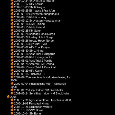
2009-10-24 Sydvast final i Baras
2009-10-17 ATV Kasjon
2009-10-03 SM 6 Kasjon
2009-09-25 Bil massa i Frankfurt
2009-09-19 Sydvasten Kungsbacka
2009-09-13 RM Finspang
2009-09-12 Sydvasten Norrahammar
2009-08-16 NM i Finland
2009-08-15 NM i Finland
2009-07-25 KM Save
2009-06-28 sondag Hobol Norge
2009-06-27 lordag Hobol Norge
2009-06-26 fredag Hobol Norge
2009-06-13 Syd Vast 1 Ale
2009-06-02 ATV Trial Kasjon
2009-05-30 SM 1 Kinna
2009-05-16 Vast Trial 4 Vargarda
2009-05-09 RM 1 Kungsbacka
2009-05-01 Vast Trial 2 Partille
2009-04-25 Veteran SM Granna
2009-04-13 vast Trial 1 Pask trial
2009-03-29 ATV Kasjon
2009-03-15 Trial Area 51
2009-02-25 Arsmote och KM prisutdelning for
2008
2009-02-04 Prisutdelning Vast Trial serien
2008
2009-01-25 Final Indoor NM Stockholm
2009-01-24 Semi final Indoor NM Stockholm
2008
2008-12-31 Nyarsstafetten i Ulricehamn 2008
2008-11-09 Farsdag i Kinna
2008-10-26 Sixpencer Kviberg
2008-10-18 VSM Boras
2008-10-04 SM Boras