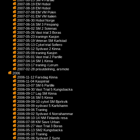
2007-08-25 SM 4 Partille
2007-08-19 EM Hobol
2007-08-18 EM Hobol
2007-07-08 EM VM Polen
2007-07-01 EM VM Italien
2007-06-30 Hobol Norge
2007-06-16 SM 3 Finspang
2007-06-02 SM 2 Sotenas
2007-05-26 Vast trial 3 Boras
2007-05-23 traningn Kasjon
2007-05-19 Veteran SM Karlstad
2007-05-13 Cykel trial Sofiero
2007-05-12 Sydvast 2 Kinna
2007-05-09 traning Kasjon
2007-05-01 Vast trial 2 Partille
2007-04-14 SM 1 Kinna
2007-03-17 traning i Lerum
2007-02-28 prisutdelning, arsmote
2006
2006-11-12 Farsdag Kinna
2006-11-04 Kasjotrial
2006-10-07 SM 6 Partille
2006-09-30 Vast Trial 5 Kungsbacka
2006-09-17 Lag SM Kinna
2006-09-16 SM 5 Kinna
2006-09-09-10 cykel SM Bjorkvik
2006-09-09 sydvast 5 Karlshamn
2006-09-06 Traning
2006-09-02 Sydvast 4 Norrahammar
2006-08-10-14 NM Finlands resa
2006-07-08 KM Save Urban
2006-05-27 Vast Trial 3 Boras
2006-05-13 SM2 Kungsbacka
2006-05-10 Traning
2006-05-06 Sydvast 2 Surte