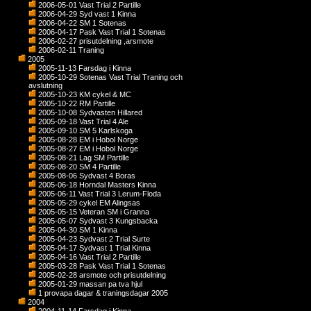
2006-05-01 Vast Trial 2 Partille
2006-04-29 Syd vast 1 Kinna
2006-04-22 SM 1 Sotenas
2006-04-17 Pask Vast Trial 1 Sotenas
2006-02-27 prisutdelning ,arsmote
2006-02-11 Traning
2005
2005-11-13 Farsdag i Kinna
2005-10-29 Sotenas Vast Trial Traning och
avslutning
2005-10-23 KM cykel & MC
2005-10-22 RM Partille
2005-10-08 Sydvasten Hillared
2005-09-18 Vast Trial 4 Ale
2005-09-10 SM 5 Karlskoga
2005-08-28 EM i Hobol Norge
2005-08-27 EM i Hobol Norge
2005-08-21 Lag SM Partille
2005-08-20 SM 4 Partille
2005-08-06 Sydvast 4 Boras
2005-06-18 Horndal Masters Kinna
2005-06-11 Vast Trial 3 Lerum-Floda
2005-05-29 cykel EM Alingsas
2005-05-15 Veteran SM i Granna
2005-05-07 Sydvast 3 Kungsbacka
2005-04-30 SM 1 Kinna
2005-04-23 Sydvast 2 Trial Surte
2005-04-17 Sydvast 1 Trial Kinna
2005-04-16 Vast Trial 2 Partille
2005-03-28 Pask Vast Trial 1 Sotenas
2005-02-28 arsmote och prisutdelning
2005-01-29 massan pa tva hjul
1 provapa dagar & traningsdagar 2005
2004