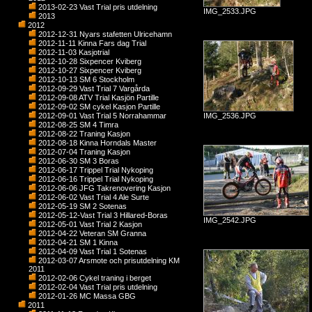
2013-02-23 Vast Trial pris utdelning
IMG_2533.JPG
2013
2012
2012-12-31 Nyars stafetten Ulricehamn
2012-11-11 Kinna Fars dag Trial
2012-11-03 Kasjotrial
2012-10-28 Sixpencer Kviberg
2012-10-27 Sixpencer Kviberg
2012-10-13 SM 6 Stockholm
2012-09-29 Vast Trial 7 Vargårda
2012-09-08 ATV Trial Kasjön Partille
2012-09-02 SM cykel Kasjon Partille
2012-09-01 Vast Trial 5 Norrahammar
IMG_2536.JPG
2012-08-25 SM 4 Timra
2012-08-22 Traning Kasjon
2012-08-18 Kinna Horndals Master
2012-07-04 Traning Kasjon
2012-06-30 SM 3 Boras
2012-06-17 Trippel Trial Nykoping
2012-06-16 Trippel Trial Nykoping
2012-06-06 JFG Takrenovering Kasjon
2012-06-02 Vast Trial 4 Ale Surte
2012-05-19 SM 2 Sotenas
2012-05-12-Vast Trial 3 Hillared-Boras
IMG_2542.JPG
2012-05-01 Vast Trial 2 Kasjon
2012-04-22 Veteran SM Granna
2012-04-21 SM 1 Kinna
2012-04-09 Vast Trial 1 Sotenas
2012-03-07 Arsmote och prisutdelning KM
2011
2012-02-06 Cykel traning i berget
2012-02-04 Vast Trial pris utdelning
2012-01-26 MC Massa GBG
2011