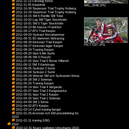
2011-11-13 Farsdag Kinna
2011-11-05 Kasjotrial
IMG_2548.JPG
2011-10-30 Sixpenser Trial Trophy Kviberg
2011-10-29 Sixpenser Trial Trophy Kviberg
2011-10-15 SM 6 Partille SM Total
2011-10-02 Lag SM Tiger Stockholm
2011-10-01 SM 5 Tiger Stockholm
2011-09-23 Bil massa i Frankfurt
2011-09-17 ATV Trial Kasjon
2011-09-03 Sydvast Norrahammar
2011-08-31 BJ-dammen Slotracing
2011-08-28 Kickstart Trial Kasjon
PICT7327.JPG
2011-08-27 Kickstart lager Kasjon
2011-08-24 Traning Kasjon
2011-08-20 Vast 6 Ale-Surte
2011-08-06 SM 4 Husum
2011-07-02 Vast Trial 5 Boras Hillared
2011-06-11 SM 3 Karlskoga
2011-06-05 Sydvast 3 Surte
2011-06-04 Sydvast 2 Surte
2011-05-29 Veteran SM och Sydvasten Kinna
2011-05-28 SM 2 Sotenas
2011-05-25 Traning Kasjon
2011-05-14 Vast Trial 4 Vargarda
2011-05-07 Vast Trial 3 Kungsbacka
2011-05-01 Vast Trial 2 Kasjon
2011-04-25 Vast Trial 1 Sotenas
2011-04-09 SM 1 Kinna
2011-04-02 ATV Kasjon
2011-03-14 Cykel traning berget
2011-01-25 Arsmote och KM prisutdelning for
2010
2011-01-11 traning GBG
2010
2010-12-31 Nyars stafetten Ulricehamn 2010