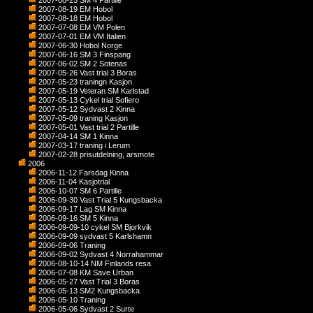
2007-08-25 SM 4 Partille
2007-08-19 EM Hobol
2007-08-18 EM Hobol
2007-07-08 EM VM Polen
2007-07-01 EM VM Italien
2007-06-30 Hobol Norge
2007-06-16 SM 3 Finspang
2007-06-02 SM 2 Sotenas
2007-05-26 Vast trial 3 Boras
2007-05-23 traningn Kasjon
2007-05-19 Veteran SM Karlstad
2007-05-13 Cykel trial Sofiero
2007-05-12 Sydvast 2 Kinna
2007-05-09 traning Kasjon
2007-05-01 Vast trial 2 Partille
2007-04-14 SM 1 Kinna
2007-03-17 traning i Lerum
2007-02-28 prisutdelning, arsmote
2006
2006-11-12 Farsdag Kinna
2006-11-04 Kasjotrial
2006-10-07 SM 6 Partille
2006-09-30 Vast Trial 5 Kungsbacka
2006-09-17 Lag SM Kinna
2006-09-16 SM 5 Kinna
2006-09-09-10 cykel SM Bjorkvik
2006-09-09 sydvast 5 Karlshamn
2006-09-06 Traning
2006-09-02 Sydvast 4 Norrahammar
2006-08-10-14 NM Finlands resa
2006-07-08 KM Save Urban
2006-05-27 Vast Trial 3 Boras
2006-05-13 SM2 Kungsbacka
2006-05-10 Traning
2006-05-06 Sydvast 2 Surte