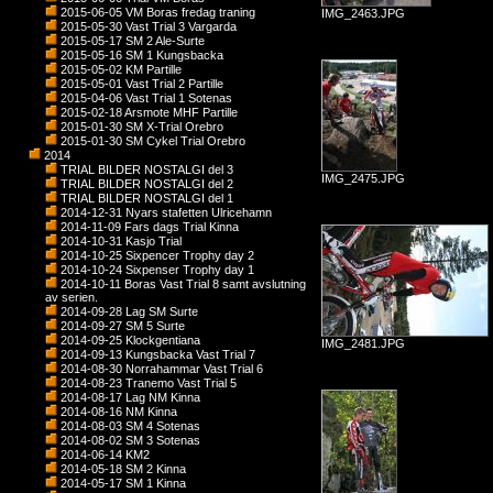
2015-06-05 VM Boras fredag traning
IMG_2463.JPG
2015-05-30 Vast Trial 3 Vargarda
2015-05-17 SM 2 Ale-Surte
2015-05-16 SM 1 Kungsbacka
2015-05-02 KM Partille
2015-05-01 Vast Trial 2 Partille
2015-04-06 Vast Trial 1 Sotenas
2015-02-18 Arsmote MHF Partille
2015-01-30 SM X-Trial Orebro
2015-01-30 SM Cykel Trial Orebro
2014
TRIAL BILDER NOSTALGI del 3
IMG_2475.JPG
TRIAL BILDER NOSTALGI del 2
TRIAL BILDER NOSTALGI del 1
2014-12-31 Nyars stafetten Ulricehamn
2014-11-09 Fars dags Trial Kinna
2014-10-31 Kasjo Trial
2014-10-25 Sixpencer Trophy day 2
2014-10-24 Sixpenser Trophy day 1
2014-10-11 Boras Vast Trial 8 samt avslutning
av serien.
2014-09-28 Lag SM Surte
2014-09-27 SM 5 Surte
2014-09-25 Klockgentiana
IMG_2481.JPG
2014-09-13 Kungsbacka Vast Trial 7
2014-08-30 Norrahammar Vast Trial 6
2014-08-23 Tranemo Vast Trial 5
2014-08-17 Lag NM Kinna
2014-08-16 NM Kinna
2014-08-03 SM 4 Sotenas
2014-08-02 SM 3 Sotenas
2014-06-14 KM2
2014-05-18 SM 2 Kinna
2014-05-17 SM 1 Kinna