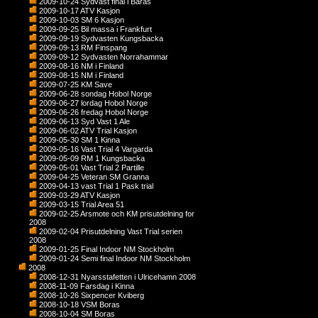
2009-10-24 Sydvast final i Baras
2009-10-17 ATV Kasjon
2009-10-03 SM 6 Kasjon
2009-09-25 Bil massa i Frankfurt
2009-09-19 Sydvasten Kungsbacka
2009-09-13 RM Finspang
2009-09-12 Sydvasten Norrahammar
2009-08-16 NM i Finland
2009-08-15 NM i Finland
2009-07-25 KM Save
2009-06-28 sondag Hobol Norge
2009-06-27 lordag Hobol Norge
2009-06-26 fredag Hobol Norge
2009-06-13 Syd Vast 1 Ale
2009-06-02 ATV Trial Kasjon
2009-05-30 SM 1 Kinna
2009-05-16 Vast Trial 4 Vargarda
2009-05-09 RM 1 Kungsbacka
2009-05-01 Vast Trial 2 Partille
2009-04-25 Veteran SM Granna
2009-04-13 vast Trial 1 Pask trial
2009-03-29 ATV Kasjon
2009-03-15 Trial Area 51
2009-02-25 Arsmote och KM prisutdelning for
2008
2009-02-04 Prisutdelning Vast Trial serien
2008
2009-01-25 Final Indoor NM Stockholm
2009-01-24 Semi final Indoor NM Stockholm
2008
2008-12-31 Nyarsstafetten i Ulricehamn 2008
2008-11-09 Farsdag i Kinna
2008-10-26 Sixpencer Kviberg
2008-10-18 VSM Boras
2008-10-04 SM Boras