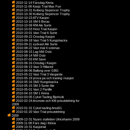
2010-11-14 Farsdag Kinna
2010-11-06 Kasjo Trial Max Fun
2010-10-31 Kviberg Sixpencer Trophy
2010-10-30 Kviberg Sixpencer Trophy
2010-10-23 ATV Kasjon
2010-10-16 SM 6 Boras
2010-10-09 RM Ale Surte
2010-10-03 Host Trial Kasjon
2010-10-01 Vast Trial 6 Surte
2010-09-22 Onsdag Kasjon
2010-09-18 Vast Trial 5 Kungsbacka
2010-09-11 sydvast Ale Surte
2010-08-22 Vast trial 4 sotenas
2010-08-15 Lag NM Oslo
2010-08-14 NM Oslo
2010-07-03 KM Save
2010-06-16 Onsdag i Kasjon
2010-06-13 Vast 3 Hillared
2010-06-06 Ballong over GBG
2010-05-22 Vast Trial 3 Vargarda
2010-05-19 prova pa och traning i kasjon
2010-05-16 SM2 Kungsbacka
2010-05-15 SM 3 Surte-Ale
2010-05-01 Vast 2 Partille
2010-04-10 SM 1 Kinna
2010-03-05 Cykel Tavling Bjorkvik
2010-02-24 Arsmote och KM prisutdelning for
2009
2010-01-31 Cykel tavling Area51
2010-01-20 Vast Trial prisutdelning
2009
2009-12-31 Nyars stafetten Ulricehamn 2009
2009-11-08 Fars dag i Kinna
2009-10-31 Kasjotrial