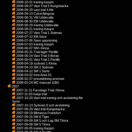
2008-10-01 traning kasjon
2008-09-27 Vast Trial 5 Kungsbacka
2008-09-20 vast trial 4 Ale
2008-09-13 Cykel Alingsas
2008-08-31 VM Uddevalla
2008-08-30 EM Uddevalla
2008-08-29 traning Uddevalla
2008-08-21 traning Kasjon
2008-07-27 Vast Trial 1 Sotenas
2008-07-12 KM Save
2008-07-06 Save uppvisning
2008-07-03 traning kasjon
2008-06-07 NM i Kinna
2008-05-31 Trial lager Partille
2008-05-24 Vast Trial 3 Boras
2008-05-01 Vast Trial 2 Partille
2008-04-19 sydvast 1 Kinna
2008-04-13 SM 2 Sotenas
2008-04-12 SM 1 Surte
2008-03-02 Inne Area 51
2008-02-27 prisutdelning arsmote
2008-01-24 MC massan GBG
2007
2007-11-11 Farsdags Trial i Kinna
2007-11-03 kasjo trial
2007-10-20 Vast trial traning och avslutning Ale
Surte
2007-10-13 Sydvast 6 och avslutning
2007-09-29 Vast trial Kungsbacka
2007-09-19 Bilmassa Frankfurt
2007-09-15 SM 6 Tiger
2007-09-09 SM 5 och Lag SM Timra
2007-09-08 SM 5 Timra
2007-09-05 traning Kasjon