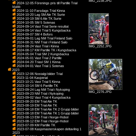
IMG_2238.JPG
2024-12-05 Förenings pris till Partille Trial
klubb
2024-11-10 Farsdags Trial Kinna
2024-10-20 Lag SM Ale TK Surte
2024-10-19 SM 6 Ale TK Surte
2024-10-05 SM 5 Sotenas
2024-09-14 Vast Trial Serie resultat
2024-09-14 Vast Trial 5 Kungsbacka
2024-09-07 SM 4 Bofors
2024-09-01 Lag NM Trial Finland Salo
2024-08-31 NM Trial i Finland Salo
2024-08-24 Vast Trial i Kinna
IMG_2252.JPG
2024-08-17 KM Partille TK i Kungsbacka
2024-05-04 Trial SM 2 Kungsbacka
2024-05-01 Vast Trial 2 Partille
2024-04-20 Triasl SM 1 Kinna
2024-04-01 Vast Trial 1 Sotenas
2023
2023-12-06 Nostalgi bilder Trial
2023-11-04 Kasjotrial
2023-10-21 Vast Trial 5 Kinna
2023-10-14 SM 6 Partille TK
2023-09-24 Lag NM Trial i Nykoping
IMG_2276.JPG
2023-09-23 NM Trial i Nykoping
2023-09-02 Vast Trial 4 Kungsbacka
2023-08-20 EM Trial Ale TK
2023-08-19 EM Trial Ale TK
2023-08-18 EM Trial Ale TK 2 Grupp bilder
2023-08-18 EM Trial Ale TK 1 Grupp bilder
2023-08-13 EM-Trial i Norge-Hobol
2023-08-12 EM-Trial i Norge-Hobol
2023-07-09 KM Partille TK
2023-07-08 Kasjomasterskapen deltavling 1
2023