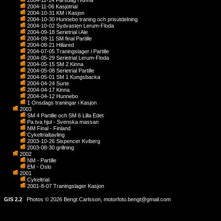
2004-11-14 Farsdag i Kinna
2004-11-06 Kasjotrial
2004-10-31 KM i Kasjon
2004-10-30 Hunnebo traning och prisutdelning
2004-10-02 Sydvasten Lerum-Floda
2004-09-18 Serietrial i Ale
2004-09-11 SM final Partille
2004-08-21 Hillared
2004-07-05 Traningslager i Partille
2004-05-29 Serietrial Lerum-Floda
2004-05-15 SM 2 Kinna
2004-05-08 Serietrial Partille
2004-05-01 SM 1 Kungsbacka
2004-04-24 Surte
2004-04-17 Kinna
2004-04-12 Hunnebo
1 Onsdags traningar i Kasjon
2003
SM 4 Partille och SM 6 Lilla Edet
Pa tva hjul - Svenska massan
NM Final - Finland
Cykeltrialtavling
2003-10-26 Sixpencer Kviberg
2003-08-30 grillning
2002
NM - Partille
EM - Oslo
2001
Cykeltrial
2001-8-07 Traningslager Kasjon
GIS 2.2
Photos © 2026 Bengt Carlsson,
motorfoto.bengt@gmail.com