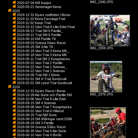
IMG_2340.JPG
2020-07-04 KM Kasjon
2020-03-21 Seniorlaget Kinna
2019
2019-12-31 Nyars staffetten i Boras
2019-11-10 Kinna FarsdagsTrial
2019-11-02 Kasjo Trial
2019-10-12 Väst Trial 8 Lilla-Edet Final
2019-09-21 Trial SM 6 Partille_
2019-09-21 Trial SM 6 Partille
2019-08-10 KM Partille TK
2019-08-03 Sviesta 54ars Racet
2019-05-25 SM 3 Ale TK
IMG_2359.JPG
2019-05-18 Vast Trial 3 Kinna MK_
2019-05-18 Vast Trial 3 Kinna MK
2019-05-11 Trial SM 2 Kungsbacka
2019-05-01 Vast Trial 2 Partille
2019-04-22 Vast Trial 1 Sotenas_
2019-04-22 Vast Trial 1 Sotenas
2019-04-06 Trial SM 1 Kinna
2019-02-01 SM X-Trial Sundsvall
2019-02-01 SM cykel Trial Sundsvall
2018
2018-12-31 Nyars Racet i Boras
IMG_2376.JPG
2018-10-28 Ale-Surte och Partille KM
2018-10-06 Vast Trial 8 Lilla Edet
2018-09-15 SM 4 Sotenas
2018-09-08 Vast Trial 7 Kungsbacka
2018-09-01 Vast Trial 6 Hillared
2018-08-25 Trial NM Surte
2018-08-19 SM 40åringar samt DSM
2018-08-18 SM 3 Partille
2018-08-04 Sviesta 53års Racet
2018-06-30 Vast Trial 5 Ale-Surte
2018-06-10 Vast Trial 4 Borås