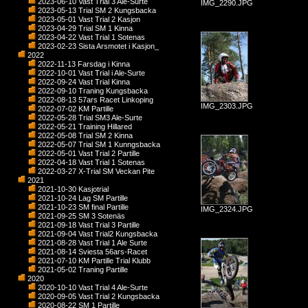
2023-06-10 Vast Trial 3 Ale-Surte
IMG_2290.JPG
2023-05-13 Trial SM 2 Kungsbacka
2023-05-01 Vast Trial 2 Kasjon
2023-04-29 Trial SM 1 Kinna
2023-04-22 Vast Trial 1 Sotenas
2023-02-23 Sista Arsmotet i Kasjon_
2022
2022-11-13 Farsdag i Kinna
2022-10-01 Vast Trial i Ale-Surte
2022-09-24 Vast Trial Kinna
2022-09-10 Traning Kungsbacka
2022-08-13 57ars Racet Linkoping
IMG_2303.JPG
2022-07-02 KM Partille
2022-05-28 Trial SM3 Ale-Surte
2022-05-21 Training Hillared
2022-05-08 Trial SM 2 Kinna
2022-05-07 Trial SM 1 Kunngsbacka
2022-05-01 Vast Trial 2 Partille
2022-04-18 Vast Trial 1 Sotenas
2022-03-27 X-Trial SM Veckan Pite
2021
2021-10-30 Kasjotrial
2021-10-24 Lag SM Partille
2021-10-23 SM final Partille
IMG_2324.JPG
2021-09-25 SM 3 Sotenäs
2021-09-18 Vast Trial 3 Partille
2021-09-04 Vast Trial2 Kungsbacka
2021-08-28 Vast Trial 1 Ale Surte
2021-08-14 Sviesta 56ars-Racet
2021-07-10 KM Partille Trial Klubb
2021-05-02 Traning Partille
2020
2020-10-10 Vast Trial 4 Ale-Surte
2020-09-05 Vast Trial 2 Kungsbacka
2020-08-22 SM 1 Partille