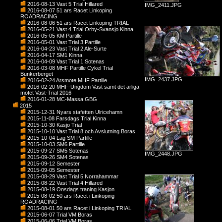
2016-08-13 Vast 5 Trial Hillared
IMG_2411.JPG
2016-08-07 51 ars Racet Linkoping
ROADRACING
2016-08-06 51 ars Racet Linkoping TRIAL
2016-05-21 Vast 4 Trial Orby-Svansjo Kinna
2016-05-05 KM Partille
2016-05-01 Vast Trial 3 Partille
2016-04-23 Vast Trial 2 Ale-Surte
2016-04-17 SM1 Kinna
2016-04-09 Vast Trial 1 Sotenas
2016-03-08 MHF Partille Cykel Trial
Bunkerberget
IMG_2437.JPG
2016-02-24 Arsmote MHF Partille
2016-02-20 MHF-Ungdom Vast samt det arliga
motet Vast-Trial 2016
2016-01-28 MC-Massa GBG
2015
2015-12-31 Nyars stafetten Ulricehamn
2015-11-08 Farsdags Trial Kinna
2015-10-30 Kasjo Trial
2015-10-10 Vast Trial 8 och Avslutning Boras
2015-10-04 Lag SM Partille
2015-10-03 SM6 Partille
2015-09-27 SM5 Sotenas
IMG_2448.JPG
2015-09-26 SM4 Sotenas
2015-09-12 Semester
2015-09-05 Semester
2015-08-29 Vast Trial 5 Norrahammar
2015-08-22 Vast Trial 4 Hillared
2015-08-19 Onsdags traning Kasjon
2015-08-02 50 ars Racet i Linkoping
ROADRACING
2015-08-01 50 ars Racet i Linkoping TRIAL
2015-06-07 Trial VM Boras
2015-06-06 Trial VM Boras