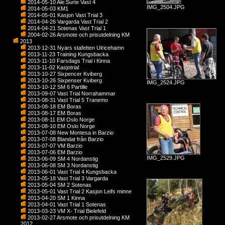
2014-05-10 Ale:Surte Vast 4
IMG_2504.JPG
2014-05-03 KM1
2014-05-01 Kasjon Vast Trial 3
2014-04-26 Vargarda Vast Trial 2
2014-04-21 Sotenas Vast Trial 1
2004-02-26 Arsmote och prisutdelning KM
2013
2013-12-31 Nyars stafetten Ulricehamn
2013-11-23 Training Kungsbacka
2013-11-10 Farsdags Trial i Kinna
2013-11-02 Kasjotrial
2013-10-27 Sixpencer Kviberg
2013-10-26 Sixpenser Kviberg
IMG_2524.JPG
2013-10-12 SM 6 Partille
2013-09-07 Vast Trial Norrahammar
2013-08-31 Vast Trial 5 Tranemo
2013-08-18 EM Boras
2013-08-17 EM Boras
2013-08-11 EM Oslo Norge
2013-08-10 EM Oslo Norge
2013-07-08 New Montesa in Barzio
2013-07-08 Blandat från Barzio
2013-07-07 VM Barzio
2013-07-06 EM Barzio
IMG_2529.JPG
2013-06-09 SM 4 Nordanstig
2013-06-08 SM 3 Nordanstig
2013-06-01 Vast Trial 4 Kungsbacka
2013-05-18 Vast Trial 3 Vargarda
2013-05-04 SM 2 Sotenas
2013-05-01 Vast Trial 2 Kasjon Leifs minne
2013-04-20 SM 1 Kinna
2013-04-01 Vast Trial 1 Sotenas
2013-03-23 VM X- Trial Bielefeld
2013-02-27 Arsmote och prisutdelning KM
2012