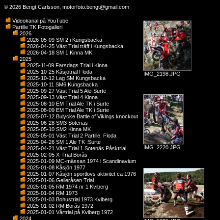
© 2026 Bengt Carlsson,
motorfoto.bengt@gmail.com
Videokanal på YouTube
Partille TK Fotogalleri
2026
2026-05-09 SM 2 i Kungsbacka
2026-04-25 Väst Trial träff i Kungsbacka
2026-04-18 SM 1 Kinna MK
2025
2025-11-09 Farsdags Trial i Kinna
2025-10-25 Kåsjötrial Floda
IMG_2198.JPG
2025-10-12 Lag SM Kungsbacka
2025-10-11 SM6 Kungsbacka
2025-09-27 Väst Trial 5 Ale-Surte
2025-09-13 Väst Trial 4 Kinna
2025-08-10 EM Trial Ale TK i Surte
2025-08-09 EM Trial Ale TK i Surte
2025-07-12 Bulycke Battle of Vikings knockout
2025-06-28 SM3 Sotenäs
2025-05-10 SM2 Kinna MK
2025-05-01 Väst Trial 2 Partille: Floda
2025-04-26 SM 1 Ale TK :Surte
IMG_2220.JPG
2025-04-21 Väst Trial 1 Sotenäs Påsktrial
2025-02-05 X-Trial Borås
2025-01-09 MC-mässan 1974 i Scandinavium
2025-01-08 Kåsjön 1977
2025-01-07 Kåsjön sportlovs aktivitet ca 1976
2025-01-06 Gelleråsen Trial
2025-01-05 RM 1974 nr 1 Kviberg
2025-01-04 RM 1973
2025-01-03 Bohustrial 1973 Kviberg
2025-01-02 RM Borås 1972
2025-01-01 Vårtrial på Kviberg 1972
2024