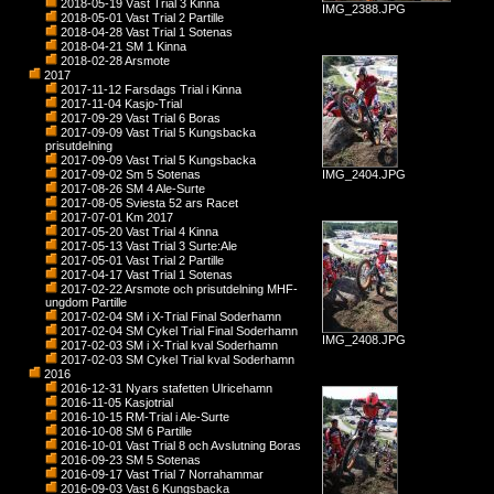
2018-05-19 Väst Trial 3 Kinna
IMG_2388.JPG
2018-05-01 Vast Trial 2 Partille
2018-04-28 Vast Trial 1 Sotenas
2018-04-21 SM 1 Kinna
2018-02-28 Arsmote
2017
2017-11-12 Farsdags Trial i Kinna
2017-11-04 Kasjo-Trial
2017-09-29 Vast Trial 6 Boras
2017-09-09 Vast Trial 5 Kungsbacka
prisutdelning
2017-09-09 Vast Trial 5 Kungsbacka
2017-09-02 Sm 5 Sotenas
IMG_2404.JPG
2017-08-26 SM 4 Ale-Surte
2017-08-05 Sviesta 52 ars Racet
2017-07-01 Km 2017
2017-05-20 Vast Trial 4 Kinna
2017-05-13 Vast Trial 3 Surte:Ale
2017-05-01 Vast Trial 2 Partille
2017-04-17 Vast Trial 1 Sotenas
2017-02-22 Arsmote och prisutdelning MHF-
ungdom Partille
2017-02-04 SM i X-Trial Final Soderhamn
2017-02-04 SM Cykel Trial Final Soderhamn
IMG_2408.JPG
2017-02-03 SM i X-Trial kval Soderhamn
2017-02-03 SM Cykel Trial kval Soderhamn
2016
2016-12-31 Nyars stafetten Ulricehamn
2016-11-05 Kasjotrial
2016-10-15 RM-Trial i Ale-Surte
2016-10-08 SM 6 Partille
2016-10-01 Vast Trial 8 och Avslutning Boras
2016-09-23 SM 5 Sotenas
2016-09-17 Vast Trial 7 Norrahammar
2016-09-03 Vast 6 Kungsbacka