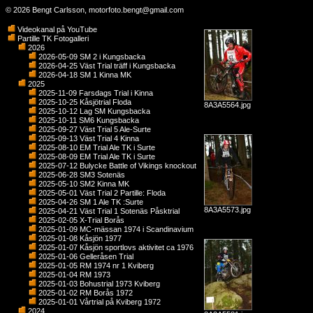
© 2026 Bengt Carlsson,
motorfoto.bengt@gmail.com
Videokanal på YouTube
Partille TK Fotogalleri
2026
2026-05-09 SM 2 i Kungsbacka
2026-04-25 Väst Trial träff i Kungsbacka
2026-04-18 SM 1 Kinna MK
2025
2025-11-09 Farsdags Trial i Kinna
2025-10-25 Kåsjötrial Floda
8A3A5564.jpg
2025-10-12 Lag SM Kungsbacka
2025-10-11 SM6 Kungsbacka
2025-09-27 Väst Trial 5 Ale-Surte
2025-09-13 Väst Trial 4 Kinna
2025-08-10 EM Trial Ale TK i Surte
2025-08-09 EM Trial Ale TK i Surte
2025-07-12 Bulycke Battle of Vikings knockout
2025-06-28 SM3 Sotenäs
2025-05-10 SM2 Kinna MK
2025-05-01 Väst Trial 2 Partille: Floda
2025-04-26 SM 1 Ale TK :Surte
8A3A5573.jpg
2025-04-21 Väst Trial 1 Sotenäs Påsktrial
2025-02-05 X-Trial Borås
2025-01-09 MC-mässan 1974 i Scandinavium
2025-01-08 Kåsjön 1977
2025-01-07 Kåsjön sportlovs aktivitet ca 1976
2025-01-06 Gelleråsen Trial
2025-01-05 RM 1974 nr 1 Kviberg
2025-01-04 RM 1973
2025-01-03 Bohustrial 1973 Kviberg
2025-01-02 RM Borås 1972
2025-01-01 Vårtrial på Kviberg 1972
2024