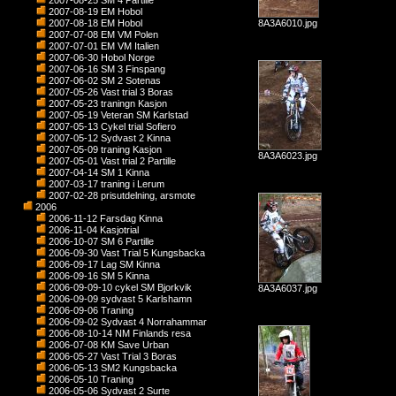
2007-08-25 SM 4 Partille
2007-08-19 EM Hobol
2007-08-18 EM Hobol
8A3A6010.jpg
2007-07-08 EM VM Polen
2007-07-01 EM VM Italien
2007-06-30 Hobol Norge
2007-06-16 SM 3 Finspang
2007-06-02 SM 2 Sotenas
2007-05-26 Vast trial 3 Boras
2007-05-23 traningn Kasjon
2007-05-19 Veteran SM Karlstad
2007-05-13 Cykel trial Sofiero
2007-05-12 Sydvast 2 Kinna
2007-05-09 traning Kasjon
8A3A6023.jpg
2007-05-01 Vast trial 2 Partille
2007-04-14 SM 1 Kinna
2007-03-17 traning i Lerum
2007-02-28 prisutdelning, arsmote
2006
2006-11-12 Farsdag Kinna
2006-11-04 Kasjotrial
2006-10-07 SM 6 Partille
2006-09-30 Vast Trial 5 Kungsbacka
2006-09-17 Lag SM Kinna
2006-09-16 SM 5 Kinna
2006-09-09-10 cykel SM Bjorkvik
8A3A6037.jpg
2006-09-09 sydvast 5 Karlshamn
2006-09-06 Traning
2006-09-02 Sydvast 4 Norrahammar
2006-08-10-14 NM Finlands resa
2006-07-08 KM Save Urban
2006-05-27 Vast Trial 3 Boras
2006-05-13 SM2 Kungsbacka
2006-05-10 Traning
2006-05-06 Sydvast 2 Surte