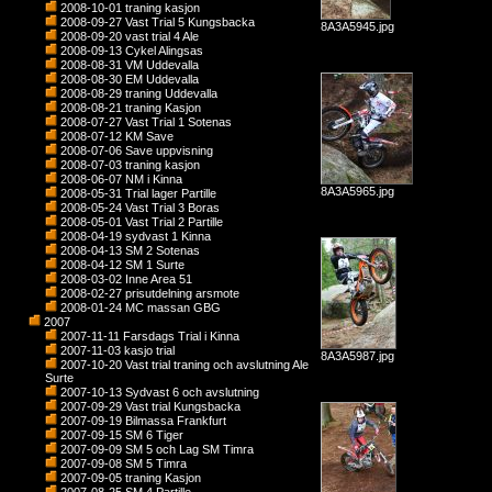
2008-10-01 traning kasjon
2008-09-27 Vast Trial 5 Kungsbacka
8A3A5945.jpg
2008-09-20 vast trial 4 Ale
2008-09-13 Cykel Alingsas
2008-08-31 VM Uddevalla
2008-08-30 EM Uddevalla
2008-08-29 traning Uddevalla
2008-08-21 traning Kasjon
2008-07-27 Vast Trial 1 Sotenas
2008-07-12 KM Save
2008-07-06 Save uppvisning
2008-07-03 traning kasjon
2008-06-07 NM i Kinna
8A3A5965.jpg
2008-05-31 Trial lager Partille
2008-05-24 Vast Trial 3 Boras
2008-05-01 Vast Trial 2 Partille
2008-04-19 sydvast 1 Kinna
2008-04-13 SM 2 Sotenas
2008-04-12 SM 1 Surte
2008-03-02 Inne Area 51
2008-02-27 prisutdelning arsmote
2008-01-24 MC massan GBG
2007
2007-11-11 Farsdags Trial i Kinna
2007-11-03 kasjo trial
8A3A5987.jpg
2007-10-20 Vast trial traning och avslutning Ale
Surte
2007-10-13 Sydvast 6 och avslutning
2007-09-29 Vast trial Kungsbacka
2007-09-19 Bilmassa Frankfurt
2007-09-15 SM 6 Tiger
2007-09-09 SM 5 och Lag SM Timra
2007-09-08 SM 5 Timra
2007-09-05 traning Kasjon