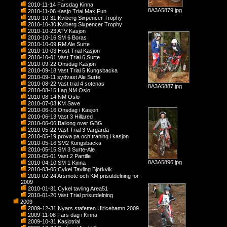
2010-11-14 Farsdag Kinna
8A3A5879.jpg
2010-11-06 Kasjo Trial Max Fun
2010-10-31 Kviberg Sixpencer Trophy
2010-10-30 Kviberg Sixpencer Trophy
2010-10-23 ATV Kasjon
2010-10-16 SM 6 Boras
2010-10-09 RM Ale Surte
2010-10-03 Host Trial Kasjon
2010-10-01 Vast Trial 6 Surte
2010-09-22 Onsdag Kasjon
2010-09-18 Vast Trial 5 Kungsbacka
2010-09-11 sydvast Ale Surte
2010-08-22 Vast trial 4 sotenas
8A3A5887.jpg
2010-08-15 Lag NM Oslo
2010-08-14 NM Oslo
2010-07-03 KM Save
2010-06-16 Onsdag i Kasjon
2010-06-13 Vast 3 Hillared
2010-06-06 Ballong over GBG
2010-05-22 Vast Trial 3 Vargarda
2010-05-19 prova pa och traning i kasjon
2010-05-16 SM2 Kungsbacka
2010-05-15 SM 3 Surte-Ale
2010-05-01 Vast 2 Partille
8A3A5896.jpg
2010-04-10 SM 1 Kinna
2010-03-05 Cykel Tavling Bjorkvik
2010-02-24 Arsmote och KM prisutdelning for
2009
2010-01-31 Cykel tavling Area51
2010-01-20 Vast Trial prisutdelning
2009
2009-12-31 Nyars stafetten Ulricehamn 2009
2009-11-08 Fars dag i Kinna
2009-10-31 Kasjotrial