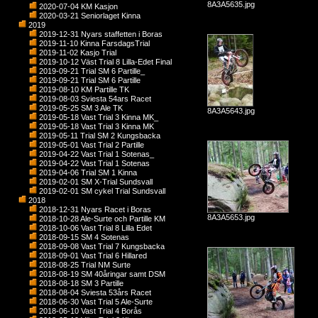
8A3A5635.jpg
2020-07-04 KM Kasjon
2020-03-21 Seniorlaget Kinna
2019
2019-12-31 Nyars staffetten i Boras
2019-11-10 Kinna FarsdagsTrial
2019-11-02 Kasjo Trial
2019-10-12 Väst Trial 8 Lilla-Edet Final
2019-09-21 Trial SM 6 Partille_
2019-09-21 Trial SM 6 Partille
2019-08-10 KM Partille TK
2019-08-03 Sviesta 54ars Racet
2019-05-25 SM 3 Ale TK
8A3A5643.jpg
2019-05-18 Vast Trial 3 Kinna MK_
2019-05-18 Vast Trial 3 Kinna MK
2019-05-11 Trial SM 2 Kungsbacka
2019-05-01 Vast Trial 2 Partille
2019-04-22 Vast Trial 1 Sotenas_
2019-04-22 Vast Trial 1 Sotenas
2019-04-06 Trial SM 1 Kinna
2019-02-01 SM X-Trial Sundsvall
2019-02-01 SM cykel Trial Sundsvall
2018
2018-12-31 Nyars Racet i Boras
8A3A5653.jpg
2018-10-28 Ale-Surte och Partille KM
2018-10-06 Vast Trial 8 Lilla Edet
2018-09-15 SM 4 Sotenas
2018-09-08 Vast Trial 7 Kungsbacka
2018-09-01 Vast Trial 6 Hillared
2018-08-25 Trial NM Surte
2018-08-19 SM 40åringar samt DSM
2018-08-18 SM 3 Partille
2018-08-04 Sviesta 53års Racet
2018-06-30 Vast Trial 5 Ale-Surte
2018-06-10 Vast Trial 4 Borås