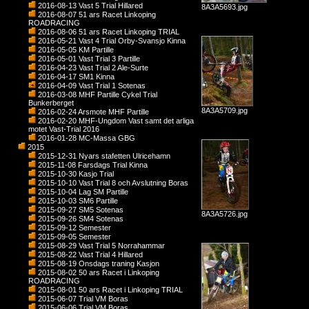
2016-08-13 Vast 5 Trial Hillared
8A3A5693.jpg
2016-08-07 51 ars Racet Linkoping
ROADRACING
2016-08-06 51 ars Racet Linkoping TRIAL
2016-05-21 Vast 4 Trial Orby-Svansjo Kinna
2016-05-05 KM Partille
2016-05-01 Vast Trial 3 Partille
2016-04-23 Vast Trial 2 Ale-Surte
2016-04-17 SM1 Kinna
2016-04-09 Vast Trial 1 Sotenas
2016-03-08 MHF Partille Cykel Trial
Bunkerberget
8A3A5709.jpg
2016-02-24 Arsmote MHF Partille
2016-02-20 MHF-Ungdom Vast samt det arliga
motet Vast-Trial 2016
2016-01-28 MC-Massa GBG
2015
2015-12-31 Nyars stafetten Ulricehamn
2015-11-08 Farsdags Trial Kinna
2015-10-30 Kasjo Trial
2015-10-10 Vast Trial 8 och Avslutning Boras
2015-10-04 Lag SM Partille
2015-10-03 SM6 Partille
2015-09-27 SM5 Sotenas
8A3A5726.jpg
2015-09-26 SM4 Sotenas
2015-09-12 Semester
2015-09-05 Semester
2015-08-29 Vast Trial 5 Norrahammar
2015-08-22 Vast Trial 4 Hillared
2015-08-19 Onsdags traning Kasjon
2015-08-02 50 ars Racet i Linkoping
ROADRACING
2015-08-01 50 ars Racet i Linkoping TRIAL
2015-06-07 Trial VM Boras
2015-06-06 Trial VM Boras