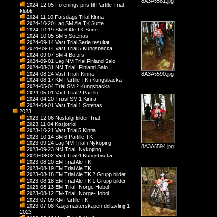
8A3A5581.jpg
2024-12-05 Förenings pris till Partille Trial
klubb
2024-11-10 Farsdags Trial Kinna
2024-10-20 Lag SM Ale TK Surte
2024-10-19 SM 6 Ale TK Surte
2024-10-05 SM 5 Sotenas
2024-09-14 Vast Trial Serie resultat
2024-09-14 Vast Trial 5 Kungsbacka
2024-09-07 SM 4 Bofors
2024-09-01 Lag NM Trial Finland Salo
2024-08-31 NM Trial i Finland Salo
2024-08-24 Vast Trial i Kinna
8A3A5590.jpg
2024-08-17 KM Partille TK i Kungsbacka
2024-05-04 Trial SM 2 Kungsbacka
2024-05-01 Vast Trial 2 Partille
2024-04-20 Triasl SM 1 Kinna
2024-04-01 Vast Trial 1 Sotenas
2023
2023-12-06 Nostalgi bilder Trial
2023-11-04 Kasjotrial
2023-10-21 Vast Trial 5 Kinna
2023-10-14 SM 6 Partille TK
2023-09-24 Lag NM Trial i Nykoping
8A3A5594.jpg
2023-09-23 NM Trial i Nykoping
2023-09-02 Vast Trial 4 Kungsbacka
2023-08-20 EM Trial Ale TK
2023-08-19 EM Trial Ale TK
2023-08-18 EM Trial Ale TK 2 Grupp bilder
2023-08-18 EM Trial Ale TK 1 Grupp bilder
2023-08-13 EM-Trial i Norge-Hobol
2023-08-12 EM-Trial i Norge-Hobol
2023-07-09 KM Partille TK
2023-07-08 Kasjomasterskapen deltavling 1
2023