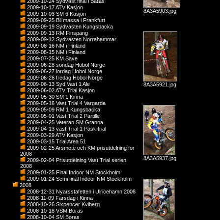
2009-10-24 Sydvast final i Baras
2009-10-17 ATV Kasjon
8A3A5903.jpg
2009-10-03 SM 6 Kasjon
2009-09-25 Bil massa i Frankfurt
2009-09-19 Sydvasten Kungsbacka
2009-09-13 RM Finspang
2009-09-12 Sydvasten Norrahammar
2009-08-16 NM i Finland
2009-08-15 NM i Finland
2009-07-25 KM Save
2009-06-28 sondag Hobol Norge
2009-06-27 lordag Hobol Norge
2009-06-26 fredag Hobol Norge
2009-06-13 Syd Vast 1 Ale
8A3A5921.jpg
2009-06-02 ATV Trial Kasjon
2009-05-30 SM 1 Kinna
2009-05-16 Vast Trial 4 Vargarda
2009-05-09 RM 1 Kungsbacka
2009-05-01 Vast Trial 2 Partille
2009-04-25 Veteran SM Granna
2009-04-13 vast Trial 1 Pask trial
2009-03-29 ATV Kasjon
2009-03-15 Trial Area 51
2009-02-25 Arsmote och KM prisutdelning for
2008
8A3A5937.jpg
2009-02-04 Prisutdelning Vast Trial serien
2008
2009-01-25 Final Indoor NM Stockholm
2009-01-24 Semi final Indoor NM Stockholm
2008
2008-12-31 Nyarsstafetten i Ulricehamn 2008
2008-11-09 Farsdag i Kinna
2008-10-26 Sixpencer Kviberg
2008-10-18 VSM Boras
2008-10-04 SM Boras