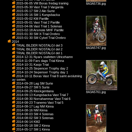
2015-06-05 VM Boras fredag traning
8A3A5736.jpg
2015-05-30 Vast Trial 3 Vargarda
2015-05-17 SM 2 Ale-Surte
2015-05-16 SM 1 Kungsbacka
2015-05-02 KM Partille
2015-05-01 Vast Trial 2 Partille
2015-04-06 Vast Trial 1 Sotenas
2015-02-18 Arsmote MHF Partille
2015-01-30 SM X-Trial Orebro
2015-01-30 SM Cykel Trial Orebro
2014
TRIAL BILDER NOSTALGI del 3
8A3A5747.jpg
TRIAL BILDER NOSTALGI del 2
TRIAL BILDER NOSTALGI del 1
2014-12-31 Nyars stafetten Ulricehamn
2014-11-09 Fars dags Trial Kinna
2014-10-31 Kasjo Trial
2014-10-25 Sixpencer Trophy day 2
2014-10-24 Sixpenser Trophy day 1
2014-10-11 Boras Vast Trial 8 samt avslutning
av serien.
2014-09-28 Lag SM Surte
2014-09-27 SM 5 Surte
2014-09-25 Klockgentiana
8A3A5761.jpg
2014-09-13 Kungsbacka Vast Trial 7
2014-08-30 Norrahammar Vast Trial 6
2014-08-23 Tranemo Vast Trial 5
2014-08-17 Lag NM Kinna
2014-08-16 NM Kinna
2014-08-03 SM 4 Sotenas
2014-08-02 SM 3 Sotenas
2014-06-14 KM2
2014-05-18 SM 2 Kinna
2014-05-17 SM 1 Kinna