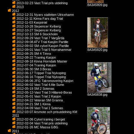
2013-02-23 Vast Trial pris utdelning
8A3A5809.jpg
2013
2012
2012-12-31 Nyars stafetten Ulricehamn
2012-11-11 Kinna Fars dag Trial
2012-11-03 Kasjotrial
2012-10-28 Sixpencer Kviberg
2012-10-27 Sixpencer Kviberg
2012-10-13 SM 6 Stockholm
2012-09-29 Vast Trial 7 Vargårda
2012-09-08 ATV Trial Kasjön Partille
2012-09-02 SM cykel Kasjon Partille
2012-09-01 Vast Trial 5 Norrahammar
8A3A5820.jpg
2012-08-25 SM 4 Timra
2012-08-22 Traning Kasjon
2012-08-18 Kinna Horndals Master
2012-07-04 Traning Kasjon
2012-06-30 SM 3 Boras
2012-06-17 Trippel Trial Nykoping
2012-06-16 Trippel Trial Nykoping
2012-06-06 JFG Takrenovering Kasjon
2012-06-02 Vast Trial 4 Ale Surte
2012-05-19 SM 2 Sotenas
2012-05-12-Vast Trial 3 Hillared-Boras
8A3A5838.jpg
2012-05-01 Vast Trial 2 Kasjon
2012-04-22 Veteran SM Granna
2012-04-21 SM 1 Kinna
2012-04-09 Vast Trial 1 Sotenas
2012-03-07 Arsmote och prisutdelning KM
2011
2012-02-06 Cykel traning i berget
2012-02-04 Vast Trial pris utdelning
2012-01-26 MC Massa GBG
2011