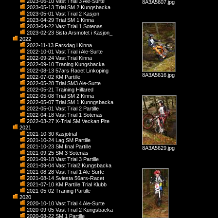
2023-06-10 Vast Trial 3 Ale-Surte
8A3A5607.jpg
2023-05-13 Trial SM 2 Kungsbacka
2023-05-01 Vast Trial 2 Kasjon
2023-04-29 Trial SM 1 Kinna
2023-04-22 Vast Trial 1 Sotenas
2023-02-23 Sista Arsmotet i Kasjon_
2022
2022-11-13 Farsdag i Kinna
2022-10-01 Vast Trial i Ale-Surte
2022-09-24 Vast Trial Kinna
2022-09-10 Traning Kungsbacka
2022-08-13 57ars Racet Linkoping
8A3A5616.jpg
2022-07-02 KM Partille
2022-05-28 Trial SM3 Ale-Surte
2022-05-21 Training Hillared
2022-05-08 Trial SM 2 Kinna
2022-05-07 Trial SM 1 Kunngsbacka
2022-05-01 Vast Trial 2 Partille
2022-04-18 Vast Trial 1 Sotenas
2022-03-27 X-Trial SM Veckan Pite
2021
2021-10-30 Kasjotrial
2021-10-24 Lag SM Partille
2021-10-23 SM final Partille
8A3A5629.jpg
2021-09-25 SM 3 Sotenäs
2021-09-18 Vast Trial 3 Partille
2021-09-04 Vast Trial2 Kungsbacka
2021-08-28 Vast Trial 1 Ale Surte
2021-08-14 Sviesta 56ars-Racet
2021-07-10 KM Partille Trial Klubb
2021-05-02 Traning Partille
2020
2020-10-10 Vast Trial 4 Ale-Surte
2020-09-05 Vast Trial 2 Kungsbacka
2020-08-22 SM 1 Partille