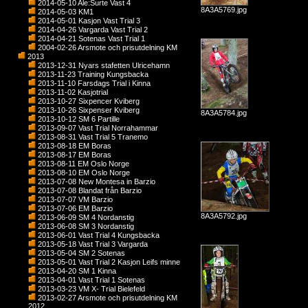
2014-05-10 Ale:Surte Vast 4
8A3A5769.jpg
2014-05-03 KM1
2014-05-01 Kasjon Vast Trial 3
2014-04-26 Vargarda Vast Trial 2
2014-04-21 Sotenas Vast Trial 1
2004-02-26 Arsmote och prisutdelning KM
2013
2013-12-31 Nyars stafetten Ulricehamn
2013-11-23 Training Kungsbacka
2013-11-10 Farsdags Trial i Kinna
2013-11-02 Kasjotrial
2013-10-27 Sixpencer Kviberg
2013-10-26 Sixpenser Kviberg
8A3A5784.jpg
2013-10-12 SM 6 Partille
2013-09-07 Vast Trial Norrahammar
2013-08-31 Vast Trial 5 Tranemo
2013-08-18 EM Boras
2013-08-17 EM Boras
2013-08-11 EM Oslo Norge
2013-08-10 EM Oslo Norge
2013-07-08 New Montesa in Barzio
2013-07-08 Blandat från Barzio
2013-07-07 VM Barzio
2013-07-06 EM Barzio
8A3A5792.jpg
2013-06-09 SM 4 Nordanstig
2013-06-08 SM 3 Nordanstig
2013-06-01 Vast Trial 4 Kungsbacka
2013-05-18 Vast Trial 3 Vargarda
2013-05-04 SM 2 Sotenas
2013-05-01 Vast Trial 2 Kasjon Leifs minne
2013-04-20 SM 1 Kinna
2013-04-01 Vast Trial 1 Sotenas
2013-03-23 VM X- Trial Bielefeld
2013-02-27 Arsmote och prisutdelning KM
2012