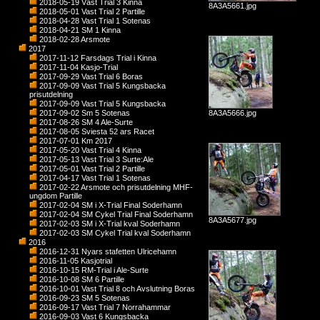
2018-05-19 Väst Trial 3 Kinna
8A3A5661.jpg
2018-05-01 Vast Trial 2 Partille
2018-04-28 Vast Trial 1 Sotenas
2018-04-21 SM 1 Kinna
2018-02-28 Arsmote
2017
2017-11-12 Farsdags Trial i Kinna
2017-11-04 Kasjo-Trial
2017-09-29 Vast Trial 6 Boras
2017-09-09 Vast Trial 5 Kungsbacka
prisutdelning
2017-09-09 Vast Trial 5 Kungsbacka
2017-09-02 Sm 5 Sotenas
8A3A5666.jpg
2017-08-26 SM 4 Ale-Surte
2017-08-05 Sviesta 52 ars Racet
2017-07-01 Km 2017
2017-05-20 Vast Trial 4 Kinna
2017-05-13 Vast Trial 3 Surte:Ale
2017-05-01 Vast Trial 2 Partille
2017-04-17 Vast Trial 1 Sotenas
2017-02-22 Arsmote och prisutdelning MHF-
ungdom Partille
2017-02-04 SM i X-Trial Final Soderhamn
2017-02-04 SM Cykel Trial Final Soderhamn
8A3A5677.jpg
2017-02-03 SM i X-Trial kval Soderhamn
2017-02-03 SM Cykel Trial kval Soderhamn
2016
2016-12-31 Nyars stafetten Ulricehamn
2016-11-05 Kasjotrial
2016-10-15 RM-Trial i Ale-Surte
2016-10-08 SM 6 Partille
2016-10-01 Vast Trial 8 och Avslutning Boras
2016-09-23 SM 5 Sotenas
2016-09-17 Vast Trial 7 Norrahammar
2016-09-03 Vast 6 Kungsbacka