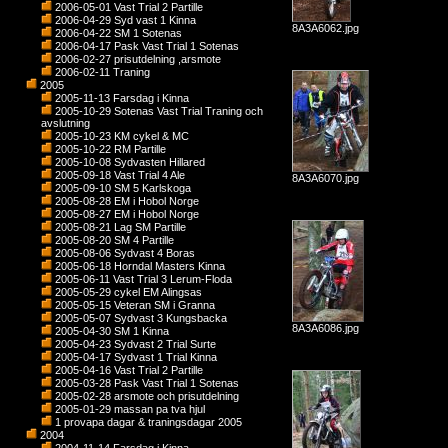
2006-05-01 Vast Trial 2 Partille
2006-04-29 Syd vast 1 Kinna
8A3A6062.jpg
2006-04-22 SM 1 Sotenas
2006-04-17 Pask Vast Trial 1 Sotenas
2006-02-27 prisutdelning ,arsmote
2006-02-11 Traning
2005
2005-11-13 Farsdag i Kinna
2005-10-29 Sotenas Vast Trial Traning och
avslutning
2005-10-23 KM cykel & MC
2005-10-22 RM Partille
2005-10-08 Sydvasten Hillared
2005-09-18 Vast Trial 4 Ale
8A3A6070.jpg
2005-09-10 SM 5 Karlskoga
2005-08-28 EM i Hobol Norge
2005-08-27 EM i Hobol Norge
2005-08-21 Lag SM Partille
2005-08-20 SM 4 Partille
2005-08-06 Sydvast 4 Boras
2005-06-18 Horndal Masters Kinna
2005-06-11 Vast Trial 3 Lerum-Floda
2005-05-29 cykel EM Alingsas
2005-05-15 Veteran SM i Granna
2005-05-07 Sydvast 3 Kungsbacka
8A3A6086.jpg
2005-04-30 SM 1 Kinna
2005-04-23 Sydvast 2 Trial Surte
2005-04-17 Sydvast 1 Trial Kinna
2005-04-16 Vast Trial 2 Partille
2005-03-28 Pask Vast Trial 1 Sotenas
2005-02-28 arsmote och prisutdelning
2005-01-29 massan pa tva hjul
1 provapa dagar & traningsdagar 2005
2004