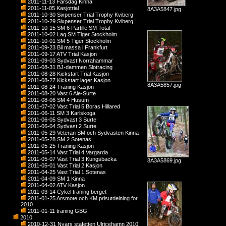
2011-11-13 Farsdag Kinna
2011-11-05 Kasjotrial
8A3A5847.jpg
2011-10-30 Sixpenser Trial Trophy Kviberg
2011-10-29 Sixpenser Trial Trophy Kviberg
2011-10-15 SM 6 Partille SM Total
2011-10-02 Lag SM Tiger Stockholm
2011-10-01 SM 5 Tiger Stockholm
2011-09-23 Bil massa i Frankfurt
2011-09-17 ATV Trial Kasjon
2011-09-03 Sydvast Norrahammar
2011-08-31 BJ-dammen Slotracing
2011-08-28 Kickstart Trial Kasjon
2011-08-27 Kickstart lager Kasjon
8A3A5857.jpg
2011-08-24 Traning Kasjon
2011-08-20 Vast 6 Ale-Surte
2011-08-06 SM 4 Husum
2011-07-02 Vast Trial 5 Boras Hillared
2011-06-11 SM 3 Karlskoga
2011-06-05 Sydvast 3 Surte
2011-06-04 Sydvast 2 Surte
2011-05-29 Veteran SM och Sydvasten Kinna
2011-05-28 SM 2 Sotenas
2011-05-25 Traning Kasjon
2011-05-14 Vast Trial 4 Vargarda
2011-05-07 Vast Trial 3 Kungsbacka
8A3A5869.jpg
2011-05-01 Vast Trial 2 Kasjon
2011-04-25 Vast Trial 1 Sotenas
2011-04-09 SM 1 Kinna
2011-04-02 ATV Kasjon
2011-03-14 Cykel traning berget
2011-01-25 Arsmote och KM prisutdelning for
2010
2011-01-11 traning GBG
2010
2010-12-31 Nyars stafetten Ulricehamn 2010