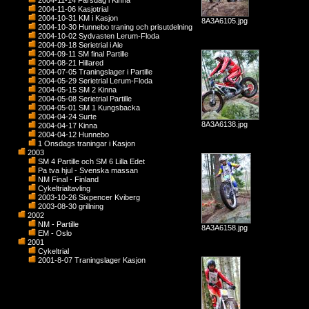
2004-11-14 Farsdag i Kinna
2004-11-06 Kasjotrial
2004-10-31 KM i Kasjon
8A3A6105.jpg
2004-10-30 Hunnebo traning och prisutdelning
2004-10-02 Sydvasten Lerum-Floda
2004-09-18 Serietrial i Ale
2004-09-11 SM final Partille
2004-08-21 Hillared
2004-07-05 Traningslager i Partille
2004-05-29 Serietrial Lerum-Floda
2004-05-15 SM 2 Kinna
2004-05-08 Serietrial Partille
2004-05-01 SM 1 Kungsbacka
2004-04-24 Surte
8A3A6138.jpg
2004-04-17 Kinna
2004-04-12 Hunnebo
1 Onsdags traningar i Kasjon
2003
SM 4 Partille och SM 6 Lilla Edet
Pa tva hjul - Svenska massan
NM Final - Finland
Cykeltrialtavling
2003-10-26 Sixpencer Kviberg
2003-08-30 grillning
2002
NM - Partille
8A3A6158.jpg
EM - Oslo
2001
Cykeltrial
2001-8-07 Traningslager Kasjon