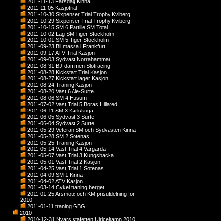
2011-11-13 Farsdag Kinna
2011-11-05 Kasjotrial
2011-10-30 Sixpenser Trial Trophy Kviberg
2011-10-29 Sixpenser Trial Trophy Kviberg
2011-10-15 SM 6 Partille SM Total
2011-10-02 Lag SM Tiger Stockholm
2011-10-01 SM 5 Tiger Stockholm
2011-09-23 Bil massa i Frankfurt
2011-09-17 ATV Trial Kasjon
2011-09-03 Sydvast Norrahammar
2011-08-31 BJ-dammen Slotracing
2011-08-28 Kickstart Trial Kasjon
2011-08-27 Kickstart lager Kasjon
2011-08-24 Traning Kasjon
2011-08-20 Vast 6 Ale-Surte
2011-08-06 SM 4 Husum
2011-07-02 Vast Trial 5 Boras Hillared
2011-06-11 SM 3 Karlskoga
2011-06-05 Sydvast 3 Surte
2011-06-04 Sydvast 2 Surte
2011-05-29 Veteran SM och Sydvasten Kinna
2011-05-28 SM 2 Sotenas
2011-05-25 Traning Kasjon
2011-05-14 Vast Trial 4 Vargarda
2011-05-07 Vast Trial 3 Kungsbacka
2011-05-01 Vast Trial 2 Kasjon
2011-04-25 Vast Trial 1 Sotenas
2011-04-09 SM 1 Kinna
2011-04-02 ATV Kasjon
2011-03-14 Cykel traning berget
2011-01-25 Arsmote och KM prisutdelning for
2010
2011-01-11 traning GBG
2010
2010-12-31 Nyars stafetten Ulricehamn 2010