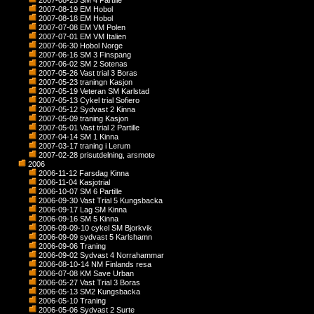
2007-08-25 SM 4 Partille
2007-08-19 EM Hobol
2007-08-18 EM Hobol
2007-07-08 EM VM Polen
2007-07-01 EM VM Italien
2007-06-30 Hobol Norge
2007-06-16 SM 3 Finspang
2007-06-02 SM 2 Sotenas
2007-05-26 Vast trial 3 Boras
2007-05-23 traningn Kasjon
2007-05-19 Veteran SM Karlstad
2007-05-13 Cykel trial Sofiero
2007-05-12 Sydvast 2 Kinna
2007-05-09 traning Kasjon
2007-05-01 Vast trial 2 Partille
2007-04-14 SM 1 Kinna
2007-03-17 traning i Lerum
2007-02-28 prisutdelning, arsmote
2006
2006-11-12 Farsdag Kinna
2006-11-04 Kasjotrial
2006-10-07 SM 6 Partille
2006-09-30 Vast Trial 5 Kungsbacka
2006-09-17 Lag SM Kinna
2006-09-16 SM 5 Kinna
2006-09-09-10 cykel SM Bjorkvik
2006-09-09 sydvast 5 Karlshamn
2006-09-06 Traning
2006-09-02 Sydvast 4 Norrahammar
2006-08-10-14 NM Finlands resa
2006-07-08 KM Save Urban
2006-05-27 Vast Trial 3 Boras
2006-05-13 SM2 Kungsbacka
2006-05-10 Traning
2006-05-06 Sydvast 2 Surte