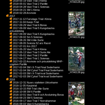
2018-05-19 Väst Trial 3 Kinna
_H7A0128.jpg
2018-05-01 Vast Trial 2 Partille
2018-04-28 Vast Trial 1 Sotenas
2018-04-21 SM 1 Kinna
2018-02-28 Arsmote
2017
2017-11-12 Farsdags Trial i Kinna
2017-11-04 Kasjo-Trial
2017-09-29 Vast Trial 6 Boras
2017-09-09 Vast Trial 5 Kungsbacka
prisutdelning
2017-09-09 Vast Trial 5 Kungsbacka
2017-09-02 Sm 5 Sotenas
_H7A0131.jpg
2017-08-26 SM 4 Ale-Surte
2017-08-05 Sviesta 52 ars Racet
2017-07-01 Km 2017
2017-05-20 Vast Trial 4 Kinna
2017-05-13 Vast Trial 3 Surte:Ale
2017-05-01 Vast Trial 2 Partille
2017-04-17 Vast Trial 1 Sotenas
2017-02-22 Arsmote och prisutdelning MHF-
ungdom Partille
2017-02-04 SM i X-Trial Final Soderhamn
2017-02-04 SM Cykel Trial Final Soderhamn
_H7A0138.jpg
2017-02-03 SM i X-Trial kval Soderhamn
2017-02-03 SM Cykel Trial kval Soderhamn
2016
2016-12-31 Nyars stafetten Ulricehamn
2016-11-05 Kasjotrial
2016-10-15 RM-Trial i Ale-Surte
2016-10-08 SM 6 Partille
2016-10-01 Vast Trial 8 och Avslutning Boras
2016-09-23 SM 5 Sotenas
2016-09-17 Vast Trial 7 Norrahammar
2016-09-03 Vast 6 Kungsbacka