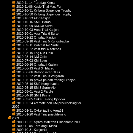
2010-11-14 Farsdag Kinna
2010-11-06 Kasjo Trial Max Fun
2010-10-31 Kviberg Sixpencer Trophy
2010-10-30 Kviberg Sixpencer Trophy
2010-10-23 ATV Kasjon
2010-10-16 SM 6 Boras
2010-10-09 RM Ale Surte
2010-10-03 Host Trial Kasjon
2010-10-01 Vast Trial 6 Surte
2010-09-22 Onsdag Kasjon
2010-09-18 Vast Trial 5 Kungsbacka
2010-09-11 sydvast Ale Surte
2010-08-22 Vast trial 4 sotenas
2010-08-15 Lag NM Oslo
2010-08-14 NM Oslo
2010-07-03 KM Save
2010-06-16 Onsdag i Kasjon
2010-06-13 Vast 3 Hillared
2010-06-06 Ballong over GBG
2010-05-22 Vast Trial 3 Vargarda
2010-05-19 prova pa och traning i kasjon
2010-05-16 SM2 Kungsbacka
2010-05-15 SM 3 Surte-Ale
2010-05-01 Vast 2 Partille
2010-04-10 SM 1 Kinna
2010-03-05 Cykel Tavling Bjorkvik
2010-02-24 Arsmote och KM prisutdelning for
2009
2010-01-31 Cykel tavling Area51
2010-01-20 Vast Trial prisutdelning
2009
2009-12-31 Nyars stafetten Ulricehamn 2009
2009-11-08 Fars dag i Kinna
2009-10-31 Kasjotrial