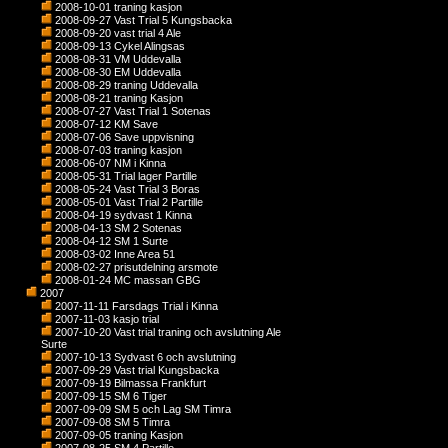
2008-10-01 traning kasjon
2008-09-27 Vast Trial 5 Kungsbacka
2008-09-20 vast trial 4 Ale
2008-09-13 Cykel Alingsas
2008-08-31 VM Uddevalla
2008-08-30 EM Uddevalla
2008-08-29 traning Uddevalla
2008-08-21 traning Kasjon
2008-07-27 Vast Trial 1 Sotenas
2008-07-12 KM Save
2008-07-06 Save uppvisning
2008-07-03 traning kasjon
2008-06-07 NM i Kinna
2008-05-31 Trial lager Partille
2008-05-24 Vast Trial 3 Boras
2008-05-01 Vast Trial 2 Partille
2008-04-19 sydvast 1 Kinna
2008-04-13 SM 2 Sotenas
2008-04-12 SM 1 Surte
2008-03-02 Inne Area 51
2008-02-27 prisutdelning arsmote
2008-01-24 MC massan GBG
2007
2007-11-11 Farsdags Trial i Kinna
2007-11-03 kasjo trial
2007-10-20 Vast trial traning och avslutning Ale
Surte
2007-10-13 Sydvast 6 och avslutning
2007-09-29 Vast trial Kungsbacka
2007-09-19 Bilmassa Frankfurt
2007-09-15 SM 6 Tiger
2007-09-09 SM 5 och Lag SM Timra
2007-09-08 SM 5 Timra
2007-09-05 traning Kasjon