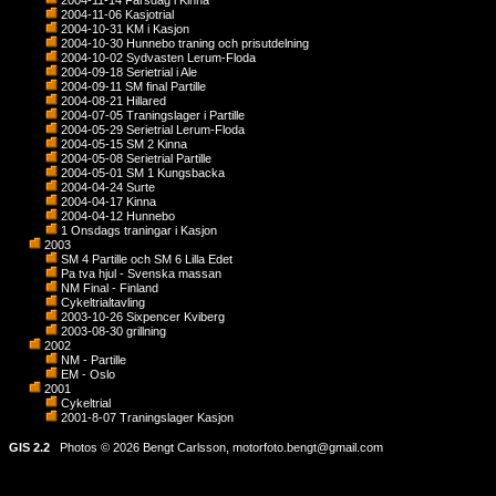
2004-11-14 Farsdag i Kinna
2004-11-06 Kasjotrial
2004-10-31 KM i Kasjon
2004-10-30 Hunnebo traning och prisutdelning
2004-10-02 Sydvasten Lerum-Floda
2004-09-18 Serietrial i Ale
2004-09-11 SM final Partille
2004-08-21 Hillared
2004-07-05 Traningslager i Partille
2004-05-29 Serietrial Lerum-Floda
2004-05-15 SM 2 Kinna
2004-05-08 Serietrial Partille
2004-05-01 SM 1 Kungsbacka
2004-04-24 Surte
2004-04-17 Kinna
2004-04-12 Hunnebo
1 Onsdags traningar i Kasjon
2003
SM 4 Partille och SM 6 Lilla Edet
Pa tva hjul - Svenska massan
NM Final - Finland
Cykeltrialtavling
2003-10-26 Sixpencer Kviberg
2003-08-30 grillning
2002
NM - Partille
EM - Oslo
2001
Cykeltrial
2001-8-07 Traningslager Kasjon
GIS 2.2
Photos © 2026 Bengt Carlsson,
motorfoto.bengt@gmail.com