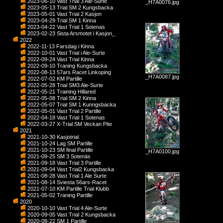
2023-06-10 Vast Trial 3 Ale-Surte
_H7A0076.jpg
2023-05-13 Trial SM 2 Kungsbacka
2023-05-01 Vast Trial 2 Kasjon
2023-04-29 Trial SM 1 Kinna
2023-04-22 Vast Trial 1 Sotenas
2023-02-23 Sista Arsmotet i Kasjon_
2022
2022-11-13 Farsdag i Kinna
2022-10-01 Vast Trial i Ale-Surte
2022-09-24 Vast Trial Kinna
2022-09-10 Traning Kungsbacka
2022-08-13 57ars Racet Linkoping
_H7A0087.jpg
2022-07-02 KM Partille
2022-05-28 Trial SM3 Ale-Surte
2022-05-21 Training Hillared
2022-05-08 Trial SM 2 Kinna
2022-05-07 Trial SM 1 Kunngsbacka
2022-05-01 Vast Trial 2 Partille
2022-04-18 Vast Trial 1 Sotenas
2022-03-27 X-Trial SM Veckan Pite
2021
2021-10-30 Kasjotrial
2021-10-24 Lag SM Partille
2021-10-23 SM final Partille
_H7A0100.jpg
2021-09-25 SM 3 Sotenäs
2021-09-18 Vast Trial 3 Partille
2021-09-04 Vast Trial2 Kungsbacka
2021-08-28 Vast Trial 1 Ale Surte
2021-08-14 Sviesta 56ars-Racet
2021-07-10 KM Partille Trial Klubb
2021-05-02 Traning Partille
2020
2020-10-10 Vast Trial 4 Ale-Surte
2020-09-05 Vast Trial 2 Kungsbacka
2020-08-22 SM 1 Partille