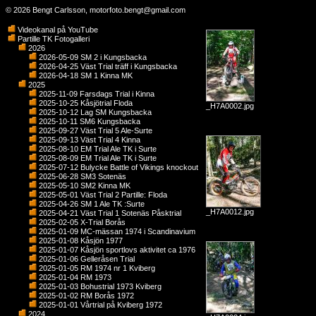
© 2026 Bengt Carlsson,
motorfoto.bengt@gmail.com
Videokanal på YouTube
Partille TK Fotogalleri
2026
2026-05-09 SM 2 i Kungsbacka
2026-04-25 Väst Trial träff i Kungsbacka
2026-04-18 SM 1 Kinna MK
2025
2025-11-09 Farsdags Trial i Kinna
2025-10-25 Kåsjötrial Floda
_H7A0002.jpg
2025-10-12 Lag SM Kungsbacka
2025-10-11 SM6 Kungsbacka
2025-09-27 Väst Trial 5 Ale-Surte
2025-09-13 Väst Trial 4 Kinna
2025-08-10 EM Trial Ale TK i Surte
2025-08-09 EM Trial Ale TK i Surte
2025-07-12 Bulycke Battle of Vikings knockout
2025-06-28 SM3 Sotenäs
2025-05-10 SM2 Kinna MK
2025-05-01 Väst Trial 2 Partille: Floda
2025-04-26 SM 1 Ale TK :Surte
_H7A0012.jpg
2025-04-21 Väst Trial 1 Sotenäs Påsktrial
2025-02-05 X-Trial Borås
2025-01-09 MC-mässan 1974 i Scandinavium
2025-01-08 Kåsjön 1977
2025-01-07 Kåsjön sportlovs aktivitet ca 1976
2025-01-06 Gelleråsen Trial
2025-01-05 RM 1974 nr 1 Kviberg
2025-01-04 RM 1973
2025-01-03 Bohustrial 1973 Kviberg
2025-01-02 RM Borås 1972
2025-01-01 Vårtrial på Kviberg 1972
2024