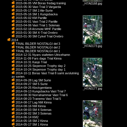
2015-06-05 VM Boras fredag traning
_H7A0168.jpg
2015-05-30 Vast Trial 3 Vargarda
2015-05-17 SM 2 Ale-Surte
2015-05-16 SM 1 Kungsbacka
2015-05-02 KM Partille
2015-05-01 Vast Trial 2 Partille
2015-04-06 Vast Trial 1 Sotenas
2015-02-18 Arsmote MHF Partille
2015-01-30 SM X-Trial Orebro
2015-01-30 SM Cykel Trial Orebro
2014
TRIAL BILDER NOSTALGI del 3
_H7A0173.jpg
TRIAL BILDER NOSTALGI del 2
TRIAL BILDER NOSTALGI del 1
2014-12-31 Nyars stafetten Ulricehamn
2014-11-09 Fars dags Trial Kinna
2014-10-31 Kasjo Trial
2014-10-25 Sixpencer Trophy day 2
2014-10-24 Sixpenser Trophy day 1
2014-10-11 Boras Vast Trial 8 samt avslutning
av serien.
2014-09-28 Lag SM Surte
2014-09-27 SM 5 Surte
2014-09-25 Klockgentiana
_H7A0177.jpg
2014-09-13 Kungsbacka Vast Trial 7
2014-08-30 Norrahammar Vast Trial 6
2014-08-23 Tranemo Vast Trial 5
2014-08-17 Lag NM Kinna
2014-08-16 NM Kinna
2014-08-03 SM 4 Sotenas
2014-08-02 SM 3 Sotenas
2014-06-14 KM2
2014-05-18 SM 2 Kinna
2014-05-17 SM 1 Kinna