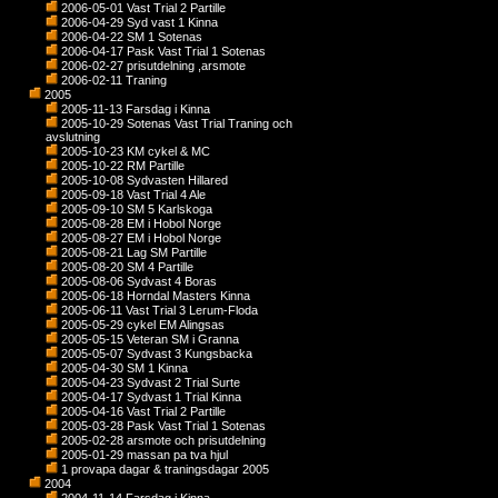
2006-05-01 Vast Trial 2 Partille
2006-04-29 Syd vast 1 Kinna
2006-04-22 SM 1 Sotenas
2006-04-17 Pask Vast Trial 1 Sotenas
2006-02-27 prisutdelning ,arsmote
2006-02-11 Traning
2005
2005-11-13 Farsdag i Kinna
2005-10-29 Sotenas Vast Trial Traning och
avslutning
2005-10-23 KM cykel & MC
2005-10-22 RM Partille
2005-10-08 Sydvasten Hillared
2005-09-18 Vast Trial 4 Ale
2005-09-10 SM 5 Karlskoga
2005-08-28 EM i Hobol Norge
2005-08-27 EM i Hobol Norge
2005-08-21 Lag SM Partille
2005-08-20 SM 4 Partille
2005-08-06 Sydvast 4 Boras
2005-06-18 Horndal Masters Kinna
2005-06-11 Vast Trial 3 Lerum-Floda
2005-05-29 cykel EM Alingsas
2005-05-15 Veteran SM i Granna
2005-05-07 Sydvast 3 Kungsbacka
2005-04-30 SM 1 Kinna
2005-04-23 Sydvast 2 Trial Surte
2005-04-17 Sydvast 1 Trial Kinna
2005-04-16 Vast Trial 2 Partille
2005-03-28 Pask Vast Trial 1 Sotenas
2005-02-28 arsmote och prisutdelning
2005-01-29 massan pa tva hjul
1 provapa dagar & traningsdagar 2005
2004