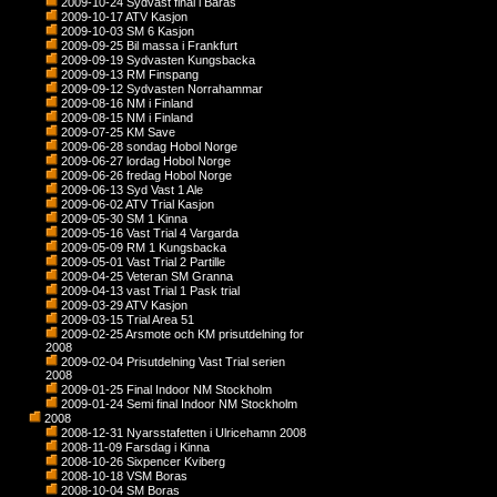
2009-10-24 Sydvast final i Baras
2009-10-17 ATV Kasjon
2009-10-03 SM 6 Kasjon
2009-09-25 Bil massa i Frankfurt
2009-09-19 Sydvasten Kungsbacka
2009-09-13 RM Finspang
2009-09-12 Sydvasten Norrahammar
2009-08-16 NM i Finland
2009-08-15 NM i Finland
2009-07-25 KM Save
2009-06-28 sondag Hobol Norge
2009-06-27 lordag Hobol Norge
2009-06-26 fredag Hobol Norge
2009-06-13 Syd Vast 1 Ale
2009-06-02 ATV Trial Kasjon
2009-05-30 SM 1 Kinna
2009-05-16 Vast Trial 4 Vargarda
2009-05-09 RM 1 Kungsbacka
2009-05-01 Vast Trial 2 Partille
2009-04-25 Veteran SM Granna
2009-04-13 vast Trial 1 Pask trial
2009-03-29 ATV Kasjon
2009-03-15 Trial Area 51
2009-02-25 Arsmote och KM prisutdelning for
2008
2009-02-04 Prisutdelning Vast Trial serien
2008
2009-01-25 Final Indoor NM Stockholm
2009-01-24 Semi final Indoor NM Stockholm
2008
2008-12-31 Nyarsstafetten i Ulricehamn 2008
2008-11-09 Farsdag i Kinna
2008-10-26 Sixpencer Kviberg
2008-10-18 VSM Boras
2008-10-04 SM Boras