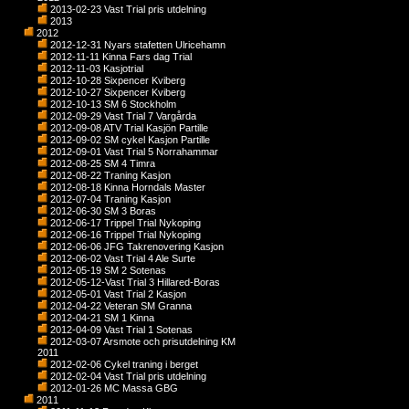
2013-02-23 Vast Trial pris utdelning
2013
2012
2012-12-31 Nyars stafetten Ulricehamn
2012-11-11 Kinna Fars dag Trial
2012-11-03 Kasjotrial
2012-10-28 Sixpencer Kviberg
2012-10-27 Sixpencer Kviberg
2012-10-13 SM 6 Stockholm
2012-09-29 Vast Trial 7 Vargårda
2012-09-08 ATV Trial Kasjön Partille
2012-09-02 SM cykel Kasjon Partille
2012-09-01 Vast Trial 5 Norrahammar
2012-08-25 SM 4 Timra
2012-08-22 Traning Kasjon
2012-08-18 Kinna Horndals Master
2012-07-04 Traning Kasjon
2012-06-30 SM 3 Boras
2012-06-17 Trippel Trial Nykoping
2012-06-16 Trippel Trial Nykoping
2012-06-06 JFG Takrenovering Kasjon
2012-06-02 Vast Trial 4 Ale Surte
2012-05-19 SM 2 Sotenas
2012-05-12-Vast Trial 3 Hillared-Boras
2012-05-01 Vast Trial 2 Kasjon
2012-04-22 Veteran SM Granna
2012-04-21 SM 1 Kinna
2012-04-09 Vast Trial 1 Sotenas
2012-03-07 Arsmote och prisutdelning KM
2011
2012-02-06 Cykel traning i berget
2012-02-04 Vast Trial pris utdelning
2012-01-26 MC Massa GBG
2011