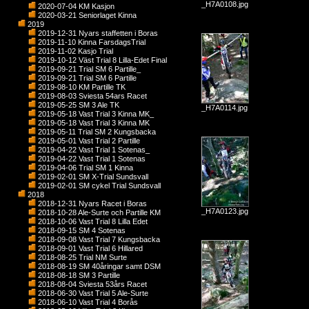
_H7A0108.jpg
2020-07-04 KM Kasjon
2020-03-21 Seniorlaget Kinna
2019
2019-12-31 Nyars staffetten i Boras
2019-11-10 Kinna FarsdagsTrial
2019-11-02 Kasjo Trial
2019-10-12 Väst Trial 8 Lilla-Edet Final
2019-09-21 Trial SM 6 Partille_
2019-09-21 Trial SM 6 Partille
2019-08-10 KM Partille TK
2019-08-03 Sviesta 54ars Racet
2019-05-25 SM 3 Ale TK
_H7A0114.jpg
2019-05-18 Vast Trial 3 Kinna MK_
2019-05-18 Vast Trial 3 Kinna MK
2019-05-11 Trial SM 2 Kungsbacka
2019-05-01 Vast Trial 2 Partille
2019-04-22 Vast Trial 1 Sotenas_
2019-04-22 Vast Trial 1 Sotenas
2019-04-06 Trial SM 1 Kinna
2019-02-01 SM X-Trial Sundsvall
2019-02-01 SM cykel Trial Sundsvall
2018
2018-12-31 Nyars Racet i Boras
_H7A0123.jpg
2018-10-28 Ale-Surte och Partille KM
2018-10-06 Vast Trial 8 Lilla Edet
2018-09-15 SM 4 Sotenas
2018-09-08 Vast Trial 7 Kungsbacka
2018-09-01 Vast Trial 6 Hillared
2018-08-25 Trial NM Surte
2018-08-19 SM 40åringar samt DSM
2018-08-18 SM 3 Partille
2018-08-04 Sviesta 53års Racet
2018-06-30 Vast Trial 5 Ale-Surte
2018-06-10 Vast Trial 4 Borås