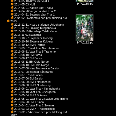
2014-05-10 Ale:Surte Vast 4
_H7A0185.jpg
2014-05-03 KM1
2014-05-01 Kasjon Vast Trial 3
2014-04-26 Vargarda Vast Trial 2
2014-04-21 Sotenas Vast Trial 1
2004-02-26 Arsmote och prisutdelning KM
2013
2013-12-31 Nyars stafetten Ulricehamn
2013-11-23 Training Kungsbacka
2013-11-10 Farsdags Trial i Kinna
2013-11-02 Kasjotrial
2013-10-27 Sixpencer Kviberg
2013-10-26 Sixpenser Kviberg
_H7A0192.jpg
2013-10-12 SM 6 Partille
2013-09-07 Vast Trial Norrahammar
2013-08-31 Vast Trial 5 Tranemo
2013-08-18 EM Boras
2013-08-17 EM Boras
2013-08-11 EM Oslo Norge
2013-08-10 EM Oslo Norge
2013-07-08 New Montesa in Barzio
2013-07-08 Blandat från Barzio
2013-07-07 VM Barzio
2013-07-06 EM Barzio
2013-06-09 SM 4 Nordanstig
2013-06-08 SM 3 Nordanstig
2013-06-01 Vast Trial 4 Kungsbacka
2013-05-18 Vast Trial 3 Vargarda
2013-05-04 SM 2 Sotenas
2013-05-01 Vast Trial 2 Kasjon Leifs minne
2013-04-20 SM 1 Kinna
2013-04-01 Vast Trial 1 Sotenas
2013-03-23 VM X- Trial Bielefeld
2013-02-27 Arsmote och prisutdelning KM
2012