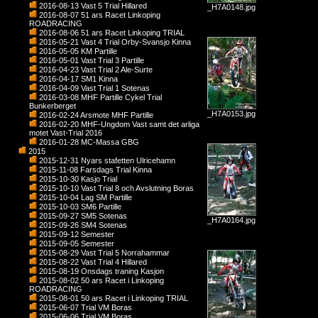
2016-08-13 Vast 5 Trial Hillared
_H7A0148.jpg
2016-08-07 51 ars Racet Linkoping
ROADRACING
2016-08-06 51 ars Racet Linkoping TRIAL
2016-05-21 Vast 4 Trial Orby-Svansjo Kinna
2016-05-05 KM Partille
2016-05-01 Vast Trial 3 Partille
2016-04-23 Vast Trial 2 Ale-Surte
2016-04-17 SM1 Kinna
2016-04-09 Vast Trial 1 Sotenas
2016-03-08 MHF Partille Cykel Trial
Bunkerberget
_H7A0153.jpg
2016-02-24 Arsmote MHF Partille
2016-02-20 MHF-Ungdom Vast samt det arliga
motet Vast-Trial 2016
2016-01-28 MC-Massa GBG
2015
2015-12-31 Nyars stafetten Ulricehamn
2015-11-08 Farsdags Trial Kinna
2015-10-30 Kasjo Trial
2015-10-10 Vast Trial 8 och Avslutning Boras
2015-10-04 Lag SM Partille
2015-10-03 SM6 Partille
2015-09-27 SM5 Sotenas
_H7A0164.jpg
2015-09-26 SM4 Sotenas
2015-09-12 Semester
2015-09-05 Semester
2015-08-29 Vast Trial 5 Norrahammar
2015-08-22 Vast Trial 4 Hillared
2015-08-19 Onsdags traning Kasjon
2015-08-02 50 ars Racet i Linkoping
ROADRACING
2015-08-01 50 ars Racet i Linkoping TRIAL
2015-06-07 Trial VM Boras
2015-06-06 Trial VM Boras