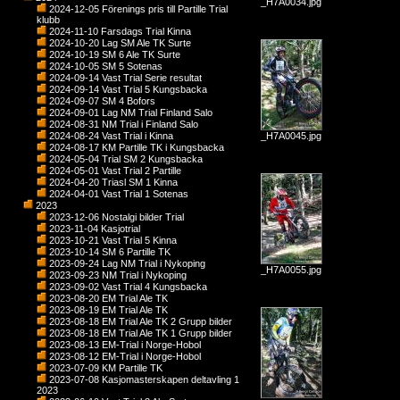
_H7A0034.jpg
2024-12-05 Förenings pris till Partille Trial
klubb
2024-11-10 Farsdags Trial Kinna
2024-10-20 Lag SM Ale TK Surte
2024-10-19 SM 6 Ale TK Surte
2024-10-05 SM 5 Sotenas
2024-09-14 Vast Trial Serie resultat
2024-09-14 Vast Trial 5 Kungsbacka
2024-09-07 SM 4 Bofors
2024-09-01 Lag NM Trial Finland Salo
2024-08-31 NM Trial i Finland Salo
2024-08-24 Vast Trial i Kinna
_H7A0045.jpg
2024-08-17 KM Partille TK i Kungsbacka
2024-05-04 Trial SM 2 Kungsbacka
2024-05-01 Vast Trial 2 Partille
2024-04-20 Triasl SM 1 Kinna
2024-04-01 Vast Trial 1 Sotenas
2023
2023-12-06 Nostalgi bilder Trial
2023-11-04 Kasjotrial
2023-10-21 Vast Trial 5 Kinna
2023-10-14 SM 6 Partille TK
2023-09-24 Lag NM Trial i Nykoping
_H7A0055.jpg
2023-09-23 NM Trial i Nykoping
2023-09-02 Vast Trial 4 Kungsbacka
2023-08-20 EM Trial Ale TK
2023-08-19 EM Trial Ale TK
2023-08-18 EM Trial Ale TK 2 Grupp bilder
2023-08-18 EM Trial Ale TK 1 Grupp bilder
2023-08-13 EM-Trial i Norge-Hobol
2023-08-12 EM-Trial i Norge-Hobol
2023-07-09 KM Partille TK
2023-07-08 Kasjomasterskapen deltavling 1
2023