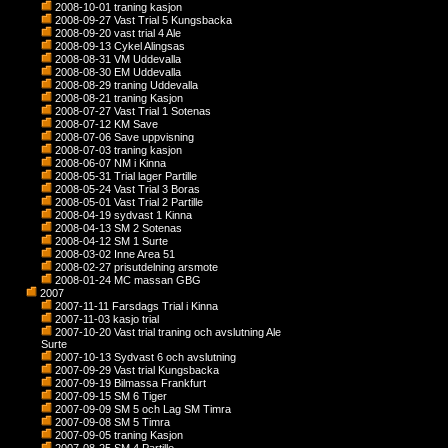
2008-10-01 traning kasjon
2008-09-27 Vast Trial 5 Kungsbacka
2008-09-20 vast trial 4 Ale
2008-09-13 Cykel Alingsas
2008-08-31 VM Uddevalla
2008-08-30 EM Uddevalla
2008-08-29 traning Uddevalla
2008-08-21 traning Kasjon
2008-07-27 Vast Trial 1 Sotenas
2008-07-12 KM Save
2008-07-06 Save uppvisning
2008-07-03 traning kasjon
2008-06-07 NM i Kinna
2008-05-31 Trial lager Partille
2008-05-24 Vast Trial 3 Boras
2008-05-01 Vast Trial 2 Partille
2008-04-19 sydvast 1 Kinna
2008-04-13 SM 2 Sotenas
2008-04-12 SM 1 Surte
2008-03-02 Inne Area 51
2008-02-27 prisutdelning arsmote
2008-01-24 MC massan GBG
2007
2007-11-11 Farsdags Trial i Kinna
2007-11-03 kasjo trial
2007-10-20 Vast trial traning och avslutning Ale
Surte
2007-10-13 Sydvast 6 och avslutning
2007-09-29 Vast trial Kungsbacka
2007-09-19 Bilmassa Frankfurt
2007-09-15 SM 6 Tiger
2007-09-09 SM 5 och Lag SM Timra
2007-09-08 SM 5 Timra
2007-09-05 traning Kasjon