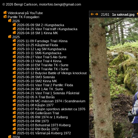
© 2026 Bengt Carlsson,
motorfoto.bengt@gmail.com
Videokanal på YouTube
21/61
1a saknad.jpg
Partille TK Fotogalleri
2026
2026-05-09 SM 2 i Kungsbacka
2026-04-25 Väst Trial träff i Kungsbacka
2026-04-18 SM 1 Kinna MK
2025
2025-11-09 Farsdags Trial i Kinna
2025-10-25 Kåsjötrial Floda
2025-10-12 Lag SM Kungsbacka
2025-10-11 SM6 Kungsbacka
2025-09-27 Väst Trial 5 Ale-Surte
2025-09-13 Väst Trial 4 Kinna
2025-08-10 EM Trial Ale TK i Surte
2025-08-09 EM Trial Ale TK i Surte
2025-07-12 Bulycke Battle of Vikings knockout
2025-06-28 SM3 Sotenäs
2025-05-10 SM2 Kinna MK
2025-05-01 Väst Trial 2 Partille: Floda
2025-04-26 SM 1 Ale TK :Surte
2025-04-21 Väst Trial 1 Sotenäs Påsktrial
2025-02-05 X-Trial Borås
2025-01-09 MC-mässan 1974 i Scandinavium
2025-01-08 Kåsjön 1977
2025-01-07 Kåsjön sportlovs aktivitet ca 1976
2025-01-06 Gelleråsen Trial
2025-01-05 RM 1974 nr 1 Kviberg
2025-01-04 RM 1973
2025-01-03 Bohustrial 1973 Kviberg
2025-01-02 RM Borås 1972
2025-01-01 Vårtrial på Kviberg 1972
2024