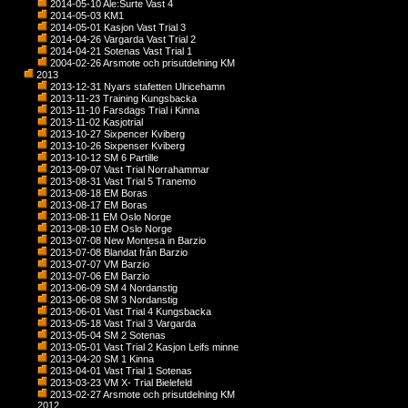
2014-05-10 Ale:Surte Vast 4
2014-05-03 KM1
2014-05-01 Kasjon Vast Trial 3
2014-04-26 Vargarda Vast Trial 2
2014-04-21 Sotenas Vast Trial 1
2004-02-26 Arsmote och prisutdelning KM
2013
2013-12-31 Nyars stafetten Ulricehamn
2013-11-23 Training Kungsbacka
2013-11-10 Farsdags Trial i Kinna
2013-11-02 Kasjotrial
2013-10-27 Sixpencer Kviberg
2013-10-26 Sixpenser Kviberg
2013-10-12 SM 6 Partille
2013-09-07 Vast Trial Norrahammar
2013-08-31 Vast Trial 5 Tranemo
2013-08-18 EM Boras
2013-08-17 EM Boras
2013-08-11 EM Oslo Norge
2013-08-10 EM Oslo Norge
2013-07-08 New Montesa in Barzio
2013-07-08 Blandat från Barzio
2013-07-07 VM Barzio
2013-07-06 EM Barzio
2013-06-09 SM 4 Nordanstig
2013-06-08 SM 3 Nordanstig
2013-06-01 Vast Trial 4 Kungsbacka
2013-05-18 Vast Trial 3 Vargarda
2013-05-04 SM 2 Sotenas
2013-05-01 Vast Trial 2 Kasjon Leifs minne
2013-04-20 SM 1 Kinna
2013-04-01 Vast Trial 1 Sotenas
2013-03-23 VM X- Trial Bielefeld
2013-02-27 Arsmote och prisutdelning KM
2012