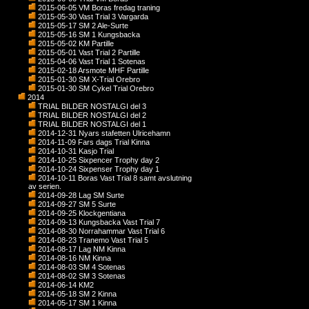
2015-06-05 VM Boras fredag traning
2015-05-30 Vast Trial 3 Vargarda
2015-05-17 SM 2 Ale-Surte
2015-05-16 SM 1 Kungsbacka
2015-05-02 KM Partille
2015-05-01 Vast Trial 2 Partille
2015-04-06 Vast Trial 1 Sotenas
2015-02-18 Arsmote MHF Partille
2015-01-30 SM X-Trial Orebro
2015-01-30 SM Cykel Trial Orebro
2014
TRIAL BILDER NOSTALGI del 3
TRIAL BILDER NOSTALGI del 2
TRIAL BILDER NOSTALGI del 1
2014-12-31 Nyars stafetten Ulricehamn
2014-11-09 Fars dags Trial Kinna
2014-10-31 Kasjo Trial
2014-10-25 Sixpencer Trophy day 2
2014-10-24 Sixpenser Trophy day 1
2014-10-11 Boras Vast Trial 8 samt avslutning
av serien.
2014-09-28 Lag SM Surte
2014-09-27 SM 5 Surte
2014-09-25 Klockgentiana
2014-09-13 Kungsbacka Vast Trial 7
2014-08-30 Norrahammar Vast Trial 6
2014-08-23 Tranemo Vast Trial 5
2014-08-17 Lag NM Kinna
2014-08-16 NM Kinna
2014-08-03 SM 4 Sotenas
2014-08-02 SM 3 Sotenas
2014-06-14 KM2
2014-05-18 SM 2 Kinna
2014-05-17 SM 1 Kinna