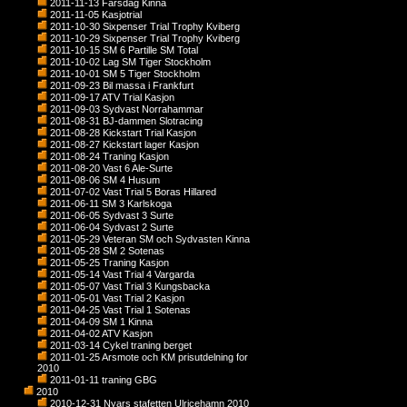
2011-11-13 Farsdag Kinna
2011-11-05 Kasjotrial
2011-10-30 Sixpenser Trial Trophy Kviberg
2011-10-29 Sixpenser Trial Trophy Kviberg
2011-10-15 SM 6 Partille SM Total
2011-10-02 Lag SM Tiger Stockholm
2011-10-01 SM 5 Tiger Stockholm
2011-09-23 Bil massa i Frankfurt
2011-09-17 ATV Trial Kasjon
2011-09-03 Sydvast Norrahammar
2011-08-31 BJ-dammen Slotracing
2011-08-28 Kickstart Trial Kasjon
2011-08-27 Kickstart lager Kasjon
2011-08-24 Traning Kasjon
2011-08-20 Vast 6 Ale-Surte
2011-08-06 SM 4 Husum
2011-07-02 Vast Trial 5 Boras Hillared
2011-06-11 SM 3 Karlskoga
2011-06-05 Sydvast 3 Surte
2011-06-04 Sydvast 2 Surte
2011-05-29 Veteran SM och Sydvasten Kinna
2011-05-28 SM 2 Sotenas
2011-05-25 Traning Kasjon
2011-05-14 Vast Trial 4 Vargarda
2011-05-07 Vast Trial 3 Kungsbacka
2011-05-01 Vast Trial 2 Kasjon
2011-04-25 Vast Trial 1 Sotenas
2011-04-09 SM 1 Kinna
2011-04-02 ATV Kasjon
2011-03-14 Cykel traning berget
2011-01-25 Arsmote och KM prisutdelning for
2010
2011-01-11 traning GBG
2010
2010-12-31 Nyars stafetten Ulricehamn 2010