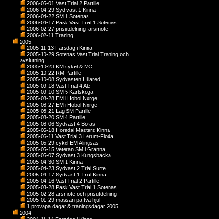
2006-05-01 Vast Trial 2 Partille
2006-04-29 Syd vast 1 Kinna
2006-04-22 SM 1 Sotenas
2006-04-17 Pask Vast Trial 1 Sotenas
2006-02-27 prisutdelning ,arsmote
2006-02-11 Traning
2005
2005-11-13 Farsdag i Kinna
2005-10-29 Sotenas Vast Trial Traning och
avslutning
2005-10-23 KM cykel & MC
2005-10-22 RM Partille
2005-10-08 Sydvasten Hillared
2005-09-18 Vast Trial 4 Ale
2005-09-10 SM 5 Karlskoga
2005-08-28 EM i Hobol Norge
2005-08-27 EM i Hobol Norge
2005-08-21 Lag SM Partille
2005-08-20 SM 4 Partille
2005-08-06 Sydvast 4 Boras
2005-06-18 Horndal Masters Kinna
2005-06-11 Vast Trial 3 Lerum-Floda
2005-05-29 cykel EM Alingsas
2005-05-15 Veteran SM i Granna
2005-05-07 Sydvast 3 Kungsbacka
2005-04-30 SM 1 Kinna
2005-04-23 Sydvast 2 Trial Surte
2005-04-17 Sydvast 1 Trial Kinna
2005-04-16 Vast Trial 2 Partille
2005-03-28 Pask Vast Trial 1 Sotenas
2005-02-28 arsmote och prisutdelning
2005-01-29 massan pa tva hjul
1 provapa dagar & traningsdagar 2005
2004