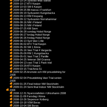
2009-10-24 Sydvast final i Baras
2009-10-17 ATV Kasjon
2009-10-03 SM 6 Kasjon
2009-09-25 Bil massa i Frankfurt
2009-09-19 Sydvasten Kungsbacka
2009-09-13 RM Finspang
2009-09-12 Sydvasten Norrahammar
2009-08-16 NM i Finland
2009-08-15 NM i Finland
2009-07-25 KM Save
2009-06-28 sondag Hobol Norge
2009-06-27 lordag Hobol Norge
2009-06-26 fredag Hobol Norge
2009-06-13 Syd Vast 1 Ale
2009-06-02 ATV Trial Kasjon
2009-05-30 SM 1 Kinna
2009-05-16 Vast Trial 4 Vargarda
2009-05-09 RM 1 Kungsbacka
2009-05-01 Vast Trial 2 Partille
2009-04-25 Veteran SM Granna
2009-04-13 vast Trial 1 Pask trial
2009-03-29 ATV Kasjon
2009-03-15 Trial Area 51
2009-02-25 Arsmote och KM prisutdelning for
2008
2009-02-04 Prisutdelning Vast Trial serien
2008
2009-01-25 Final Indoor NM Stockholm
2009-01-24 Semi final Indoor NM Stockholm
2008
2008-12-31 Nyarsstafetten i Ulricehamn 2008
2008-11-09 Farsdag i Kinna
2008-10-26 Sixpencer Kviberg
2008-10-18 VSM Boras
2008-10-04 SM Boras