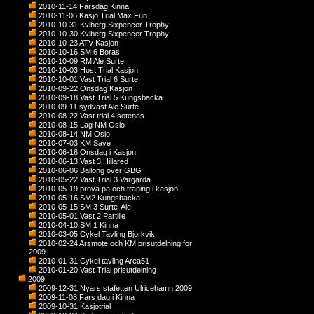
2010-11-14 Farsdag Kinna
2010-11-06 Kasjo Trial Max Fun
2010-10-31 Kviberg Sixpencer Trophy
2010-10-30 Kviberg Sixpencer Trophy
2010-10-23 ATV Kasjon
2010-10-16 SM 6 Boras
2010-10-09 RM Ale Surte
2010-10-03 Host Trial Kasjon
2010-10-01 Vast Trial 6 Surte
2010-09-22 Onsdag Kasjon
2010-09-18 Vast Trial 5 Kungsbacka
2010-09-11 sydvast Ale Surte
2010-08-22 Vast trial 4 sotenas
2010-08-15 Lag NM Oslo
2010-08-14 NM Oslo
2010-07-03 KM Save
2010-06-16 Onsdag i Kasjon
2010-06-13 Vast 3 Hillared
2010-06-06 Ballong over GBG
2010-05-22 Vast Trial 3 Vargarda
2010-05-19 prova pa och traning i kasjon
2010-05-16 SM2 Kungsbacka
2010-05-15 SM 3 Surte-Ale
2010-05-01 Vast 2 Partille
2010-04-10 SM 1 Kinna
2010-03-05 Cykel Tavling Bjorkvik
2010-02-24 Arsmote och KM prisutdelning for
2009
2010-01-31 Cykel tavling Area51
2010-01-20 Vast Trial prisutdelning
2009
2009-12-31 Nyars stafetten Ulricehamn 2009
2009-11-08 Fars dag i Kinna
2009-10-31 Kasjotrial