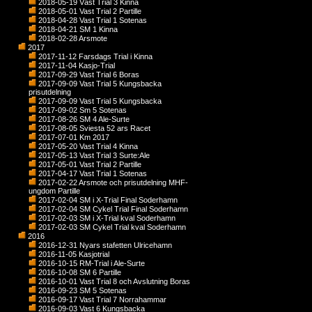
2018-05-19 Väst Trial 3 Kinna
2018-05-01 Vast Trial 2 Partille
2018-04-28 Vast Trial 1 Sotenas
2018-04-21 SM 1 Kinna
2018-02-28 Arsmote
2017
2017-11-12 Farsdags Trial i Kinna
2017-11-04 Kasjo-Trial
2017-09-29 Vast Trial 6 Boras
2017-09-09 Vast Trial 5 Kungsbacka
prisutdelning
2017-09-09 Vast Trial 5 Kungsbacka
2017-09-02 Sm 5 Sotenas
2017-08-26 SM 4 Ale-Surte
2017-08-05 Sviesta 52 ars Racet
2017-07-01 Km 2017
2017-05-20 Vast Trial 4 Kinna
2017-05-13 Vast Trial 3 Surte:Ale
2017-05-01 Vast Trial 2 Partille
2017-04-17 Vast Trial 1 Sotenas
2017-02-22 Arsmote och prisutdelning MHF-
ungdom Partille
2017-02-04 SM i X-Trial Final Soderhamn
2017-02-04 SM Cykel Trial Final Soderhamn
2017-02-03 SM i X-Trial kval Soderhamn
2017-02-03 SM Cykel Trial kval Soderhamn
2016
2016-12-31 Nyars stafetten Ulricehamn
2016-11-05 Kasjotrial
2016-10-15 RM-Trial i Ale-Surte
2016-10-08 SM 6 Partille
2016-10-01 Vast Trial 8 och Avslutning Boras
2016-09-23 SM 5 Sotenas
2016-09-17 Vast Trial 7 Norrahammar
2016-09-03 Vast 6 Kungsbacka