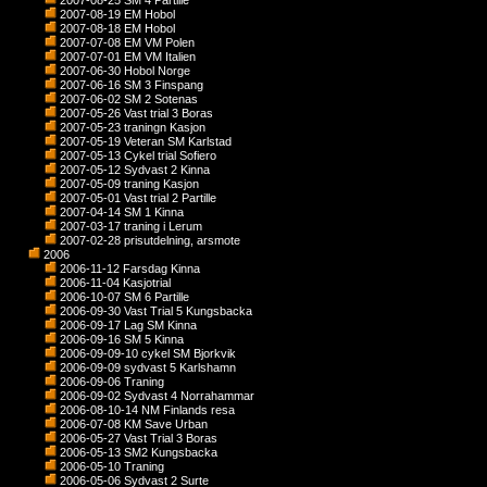
2007-08-25 SM 4 Partille
2007-08-19 EM Hobol
2007-08-18 EM Hobol
2007-07-08 EM VM Polen
2007-07-01 EM VM Italien
2007-06-30 Hobol Norge
2007-06-16 SM 3 Finspang
2007-06-02 SM 2 Sotenas
2007-05-26 Vast trial 3 Boras
2007-05-23 traningn Kasjon
2007-05-19 Veteran SM Karlstad
2007-05-13 Cykel trial Sofiero
2007-05-12 Sydvast 2 Kinna
2007-05-09 traning Kasjon
2007-05-01 Vast trial 2 Partille
2007-04-14 SM 1 Kinna
2007-03-17 traning i Lerum
2007-02-28 prisutdelning, arsmote
2006
2006-11-12 Farsdag Kinna
2006-11-04 Kasjotrial
2006-10-07 SM 6 Partille
2006-09-30 Vast Trial 5 Kungsbacka
2006-09-17 Lag SM Kinna
2006-09-16 SM 5 Kinna
2006-09-09-10 cykel SM Bjorkvik
2006-09-09 sydvast 5 Karlshamn
2006-09-06 Traning
2006-09-02 Sydvast 4 Norrahammar
2006-08-10-14 NM Finlands resa
2006-07-08 KM Save Urban
2006-05-27 Vast Trial 3 Boras
2006-05-13 SM2 Kungsbacka
2006-05-10 Traning
2006-05-06 Sydvast 2 Surte