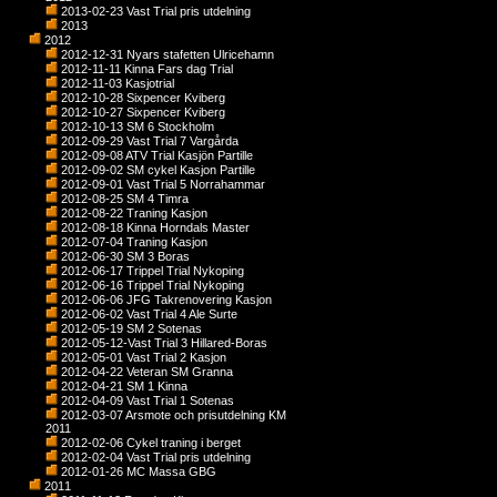
2013-02-23 Vast Trial pris utdelning
2013
2012
2012-12-31 Nyars stafetten Ulricehamn
2012-11-11 Kinna Fars dag Trial
2012-11-03 Kasjotrial
2012-10-28 Sixpencer Kviberg
2012-10-27 Sixpencer Kviberg
2012-10-13 SM 6 Stockholm
2012-09-29 Vast Trial 7 Vargårda
2012-09-08 ATV Trial Kasjön Partille
2012-09-02 SM cykel Kasjon Partille
2012-09-01 Vast Trial 5 Norrahammar
2012-08-25 SM 4 Timra
2012-08-22 Traning Kasjon
2012-08-18 Kinna Horndals Master
2012-07-04 Traning Kasjon
2012-06-30 SM 3 Boras
2012-06-17 Trippel Trial Nykoping
2012-06-16 Trippel Trial Nykoping
2012-06-06 JFG Takrenovering Kasjon
2012-06-02 Vast Trial 4 Ale Surte
2012-05-19 SM 2 Sotenas
2012-05-12-Vast Trial 3 Hillared-Boras
2012-05-01 Vast Trial 2 Kasjon
2012-04-22 Veteran SM Granna
2012-04-21 SM 1 Kinna
2012-04-09 Vast Trial 1 Sotenas
2012-03-07 Arsmote och prisutdelning KM
2011
2012-02-06 Cykel traning i berget
2012-02-04 Vast Trial pris utdelning
2012-01-26 MC Massa GBG
2011