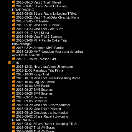
2016-08-13 Vast 5 Trial Hillared
2016-08-07 51 ars Racet Linkoping
ROADRACING
2016-08-06 51 ars Racet Linkoping TRIAL
2016-05-21 Vast 4 Trial Orby-Svansjo Kinna
2016-05-05 KM Partille
2016-05-01 Vast Trial 3 Partille
2016-04-23 Vast Trial 2 Ale-Surte
2016-04-17 SM1 Kinna
2016-04-09 Vast Trial 1 Sotenas
2016-03-08 MHF Partille Cykel Trial
Bunkerberget
2016-02-24 Arsmote MHF Partille
2016-02-20 MHF-Ungdom Vast samt det arliga
motet Vast-Trial 2016
2016-01-28 MC-Massa GBG
2015
2015-12-31 Nyars stafetten Ulricehamn
2015-11-08 Farsdags Trial Kinna
2015-10-30 Kasjo Trial
2015-10-10 Vast Trial 8 och Avslutning Boras
2015-10-04 Lag SM Partille
2015-10-03 SM6 Partille
2015-09-27 SM5 Sotenas
2015-09-26 SM4 Sotenas
2015-09-12 Semester
2015-09-05 Semester
2015-08-29 Vast Trial 5 Norrahammar
2015-08-22 Vast Trial 4 Hillared
2015-08-19 Onsdags traning Kasjon
2015-08-02 50 ars Racet i Linkoping
ROADRACING
2015-08-01 50 ars Racet i Linkoping TRIAL
2015-06-07 Trial VM Boras
2015-06-06 Trial VM Boras