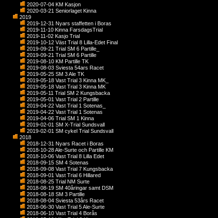
2020-07-04 KM Kasjon
2020-03-21 Seniorlaget Kinna
2019
2019-12-31 Nyars staffetten i Boras
2019-11-10 Kinna FarsdagsTrial
2019-11-02 Kasjo Trial
2019-10-12 Väst Trial 8 Lilla-Edet Final
2019-09-21 Trial SM 6 Partille_
2019-09-21 Trial SM 6 Partille
2019-08-10 KM Partille TK
2019-08-03 Sviesta 54ars Racet
2019-05-25 SM 3 Ale TK
2019-05-18 Vast Trial 3 Kinna MK_
2019-05-18 Vast Trial 3 Kinna MK
2019-05-11 Trial SM 2 Kungsbacka
2019-05-01 Vast Trial 2 Partille
2019-04-22 Vast Trial 1 Sotenas_
2019-04-22 Vast Trial 1 Sotenas
2019-04-06 Trial SM 1 Kinna
2019-02-01 SM X-Trial Sundsvall
2019-02-01 SM cykel Trial Sundsvall
2018
2018-12-31 Nyars Racet i Boras
2018-10-28 Ale-Surte och Partille KM
2018-10-06 Vast Trial 8 Lilla Edet
2018-09-15 SM 4 Sotenas
2018-09-08 Vast Trial 7 Kungsbacka
2018-09-01 Vast Trial 6 Hillared
2018-08-25 Trial NM Surte
2018-08-19 SM 40åringar samt DSM
2018-08-18 SM 3 Partille
2018-08-04 Sviesta 53års Racet
2018-06-30 Vast Trial 5 Ale-Surte
2018-06-10 Vast Trial 4 Borås