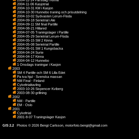
2004-11-14 Farsdag i Kinna
2004-11-06 Kasjotrial
2004-10-31 KM i Kasjon
2004-10-30 Hunnebo traning och prisutdelning
2004-10-02 Sydvasten Lerum-Floda
2004-09-18 Serietrial i Ale
2004-09-11 SM final Partille
2004-08-21 Hillared
2004-07-05 Traningslager i Partille
2004-05-29 Serietrial Lerum-Floda
2004-05-15 SM 2 Kinna
2004-05-08 Serietrial Partille
2004-05-01 SM 1 Kungsbacka
2004-04-24 Surte
2004-04-17 Kinna
2004-04-12 Hunnebo
1 Onsdags traningar i Kasjon
2003
SM 4 Partille och SM 6 Lilla Edet
Pa tva hjul - Svenska massan
NM Final - Finland
Cykeltrialtavling
2003-10-26 Sixpencer Kviberg
2003-08-30 grillning
2002
NM - Partille
EM - Oslo
2001
Cykeltrial
2001-8-07 Traningslager Kasjon
GIS 2.2
Photos © 2026 Bengt Carlsson,
motorfoto.bengt@gmail.com