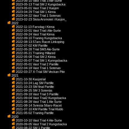
2023-06-10 Vast Trial 3 Ale-Surte
2023-05-13 Trial SM 2 Kungsbacka
2023-05-01 Vast Trial 2 Kasjon
2023-04-29 Trial SM 1 Kinna
2023-04-22 Vast Trial 1 Sotenas
2023-02-23 Sista Arsmotet i Kasjon_
2022
2022-11-13 Farsdag i Kinna
2022-10-01 Vast Trial i Ale-Surte
2022-09-24 Vast Trial Kinna
2022-09-10 Traning Kungsbacka
2022-08-13 57ars Racet Linkoping
2022-07-02 KM Partille
2022-05-28 Trial SM3 Ale-Surte
2022-05-21 Training Hillared
2022-05-08 Trial SM 2 Kinna
2022-05-07 Trial SM 1 Kunngsbacka
2022-05-01 Vast Trial 2 Partille
2022-04-18 Vast Trial 1 Sotenas
2022-03-27 X-Trial SM Veckan Pite
2021
2021-10-30 Kasjotrial
2021-10-24 Lag SM Partille
2021-10-23 SM final Partille
2021-09-25 SM 3 Sotenäs
2021-09-18 Vast Trial 3 Partille
2021-09-04 Vast Trial2 Kungsbacka
2021-08-28 Vast Trial 1 Ale Surte
2021-08-14 Sviesta 56ars-Racet
2021-07-10 KM Partille Trial Klubb
2021-05-02 Traning Partille
2020
2020-10-10 Vast Trial 4 Ale-Surte
2020-09-05 Vast Trial 2 Kungsbacka
2020-08-22 SM 1 Partille